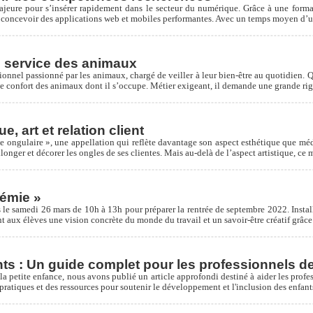
eure pour s’insérer rapidement dans le secteur du numérique. Grâce à une format
concevoir des applications web et mobiles performantes. Avec un temps moyen d’un
u service des animaux
ionnel passionné par les animaux, chargé de veiller à leur bien-être au quotidien. Q
et le confort des animaux dont il s’occupe. Métier exigeant, il demande une grande r
, art et relation client
te ongulaire », une appellation qui reflète davantage son aspect esthétique que méd
llonger et décorer les ongles de ses clientes. Mais au-delà de l’aspect artistique, ce
émie »
 samedi 26 mars de 10h à 13h pour préparer la rentrée de septembre 2022. Installée 
 aux élèves une vision concrète du monde du travail et un savoir-être créatif grâce
ts : Un guide complet pour les professionnels de
 la petite enfance, nous avons publié un article approfondi destiné à aider les pro
 pratiques et des ressources pour soutenir le développement et l'inclusion des enfants 