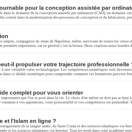
ournable pour la conception assistée par ordinat
ans le domaine de la conception assistée par ordinateur (CAO), un domaine crucial
ôle central dans la modernisation des processus de conception et de fabrication, per
ion
 empire, compagnon de route de Napoléon, traître, survivant de toutes les crises et
re première impression, car en général c’est la bonne. Deux citations assez lourdes 
ut-il propulser votre trajectoire professionnelle 
 à une véritable valse technologique. Les compétences numériques sont devenues 
 pas dans ce dédale numérique pour comprendre comment ces formations peuvent être l
ide complet pour vous orienter
importantes que l'on se pose dans la vie. Le choix d'un métier ne doit pas se faire à l
nd vraiment à vos aspirations, votre personnalité et vos compétences est primordial.
et l'Islam en ligne ?
enseignement de la langue arabe, du Saint Coran et des sciences islamiques via Inter
abe et les sciences islamiques via Internet. Tous les profs dans cette académie sont 