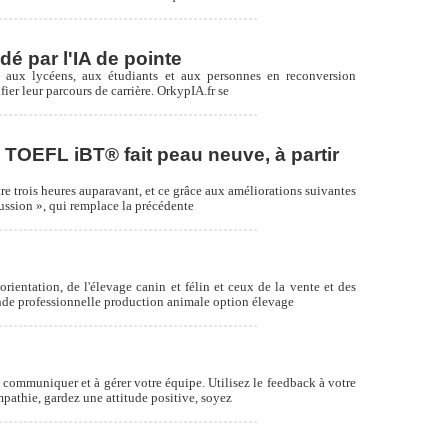
dé par l'IA de pointe
nt aux lycéens, aux étudiants et aux personnes en reconversion
fier leur parcours de carrière. OrkypIA.fr se
s TOEFL iBT® fait peau neuve, à partir
re trois heures auparavant, et ce grâce aux améliorations suivantes
cussion », qui remplace la précédente
entation, de l'élevage canin et félin et ceux de la vente et des
conde professionnelle production animale option élevage
 communiquer et à gérer votre équipe. Utilisez le feedback à votre
mpathie, gardez une attitude positive, soyez