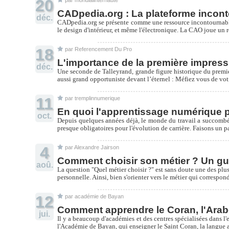
20
CADpedia.org : La plateforme incont
déc.
CADpedia.org se présente comme une ressource incontournable d
le design d'intérieur, et même l'électronique. La CAO joue un r
18
par Referencement Du Pro
L'importance de la première impress
déc.
Une seconde de Talleyrand, grande figure historique du premier
aussi grand opportuniste devant l’éternel : Méfiez vous de vot
11
par tremplinnumerique
En quoi l'apprentissage numérique pe
oct.
Depuis quelques années déjà, le monde du travail a succombé
presque obligatoires pour l'évolution de carrière. Faisons un
4
par Alexandre Jairson
Comment choisir son métier ? Un gu
aoû.
La question "Quel métier choisir ?" est sans doute une des plus 
personnelle. Ainsi, bien s'orienter vers le métier qui correspo
12
par académie de Bayan
Comment apprendre le Coran, l'Arabe 
jui.
Il y a beaucoup d'académies et des centres spécialisées dans l'
l'Académie de Bayan, qui enseigner le Saint Coran, la langue ar