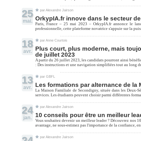
25
par Alexandre Jairson
OrkypIA.fr innove dans le secteur de 
mai.
Paris, France – 25 mai 2023 – OrkypIA.fr annonce le lance
professionnelle, cette plateforme novatrice s'appuie sur la puissa
18
par Anne Courtois
Plus court, plus moderne, mais toujou
avr.
de juillet 2023
A partir du 26 juillet 2023, les candidats pourront ainsi bénéf
: Des instructions et une navigation simplifiées tout au long 
13
par GBFL
Les formations par alternance de l
avr.
La Maison Familiale de Secondigny, située dans les Deux-Sèv
services. Les étudiants peuvent choisir parmi différentes form
24
par Alexandre Jairson
10 conseils pour être un meilleur lea
jan.
Vous souhaitez devenir un meilleur leader ? Découvrez nos 10 
avantage, ne sous-estimez pas l'importance de la confiance, en
24
par Alexandre Jairson