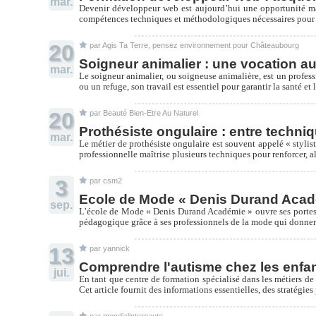
mar.
Devenir développeur web est aujourd’hui une opportunité maj
compétences techniques et méthodologiques nécessaires pour 
20
par Agis Ta Terre, pensez environnement pour Châteaubourg
Soigneur animalier : une vocation a
mar.
Le soigneur animalier, ou soigneuse animalière, est un profess
ou un refuge, son travail est essentiel pour garantir la santé 
20
par Beauté Bien-Etre Au Naturel
Prothésiste ongulaire : entre technique
mar.
Le métier de prothésiste ongulaire est souvent appelé « stylis
professionnelle maîtrise plusieurs techniques pour renforcer, a
3
par csm2
Ecole de Mode « Denis Durand Acad
sep.
L’école de Mode « Denis Durand Académie » ouvre ses portes le
pédagogique grâce à ses professionnels de la mode qui donnent
13
par yannick
Comprendre l'autisme chez les enfan
jui.
En tant que centre de formation spécialisé dans les métiers de
Cet article fournit des informations essentielles, des stratégies
par mondialinternaute