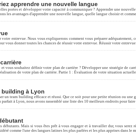
riez apprendre une nouvelle langue
elles portes et développer votre capacité à communiquer ? Apprendre une nouvelle 
erons les avantages d'apprendre une nouvelle langue, quelle langue choisir et com
vue
sir votre entrevue. Nous vous expliquerons comment vous préparer adéquatement, co
 pour vous donner toutes les chances de réussir votre entrevue. Réussir votre entrev
carrière
et vous souhaitez définir votre plan de carrière ? Développer une stratégie de carriè
lisation de votre plan de carrière. Partie 1 : Évaluation de votre situation actuelle 
m building à Lyon
r un team building efficace et réussi. Que ce soit pour une petite réunion ou une gra
ieu parfait à Lyon, nous avons rassemblé une liste des 10 meilleurs endroits pour fa
débutant
 débutants. Mais si vous êtes prêt à vous engager et à travailler dur, vous serez ré
déré comme l'une des langues latines les plus parlées et les plus apprises dans le mo