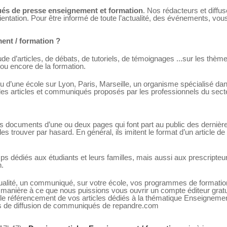
s de presse enseignement et formation
. Nos rédacteurs et diffu
orientation. Pour être informé de toute l’actualité, des événements, vo
nt / formation ?
e d’articles, de débats, de tutoriels, de témoignages ...sur les thèmes
 ou encore de la formation.
ou d’une école sur Lyon, Paris, Marseille, un organisme spécialisé dan
es articles et communiqués proposés par les professionnels du secte
ocuments d’une ou deux pages qui font part au public des dernières 
les trouver par hasard. En général, ils imitent le format d’un article d
dédiés aux étudiants et leurs familles, mais aussi aux prescripteurs
n.
ité, un communiqué, sur votre école, vos programmes de formation, v
 de manière à ce que nous puissions vous ouvrir un compte éditeur gr
 le référencement de vos articles dédiés à la thématique Enseignement,
es de diffusion de communiqués de repandre.com