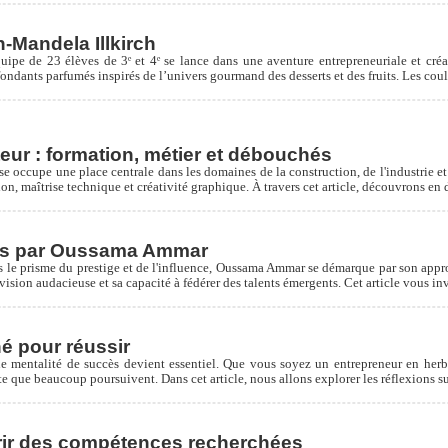
-Mandela Illkirch
pe de 23 élèves de 3ᵉ et 4ᵉ se lance dans une aventure entrepreneuriale et créat
fondants parfumés inspirés de l’univers gourmand des desserts et des fruits. Les coul
ur : formation, métier et débouchés
se occupe une place centrale dans les domaines de la construction, de l'industrie e
on, maîtrise technique et créativité graphique. À travers cet article, découvrons en 
lés par Oussama Ammar
rs le prisme du prestige et de l'influence, Oussama Ammar se démarque par son app
ision audacieuse et sa capacité à fédérer des talents émergents. Cet article vous invi
é pour réussir
e mentalité de succès devient essentiel. Que vous soyez un entrepreneur en herbe
 que beaucoup poursuivent. Dans cet article, nous allons explorer les réflexions su
rir des compétences recherchées