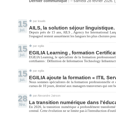
Dernier communiqué :
– samedi 28 février 2026. 
15
par leaails
AILS, la solution séjour linguistique.
jui.
Depuis près de 15 ans, AILS , Agency for International Langua
l'espagnol restent assurément les langues les plus choisies pou
15
par egilia
EGILIA Learning , formation Certifica
jui.
EGILIA Learning, le spécialiste de la formation professionne
certifiantes : Définition de Information Technology Infrastruct
15
par egilia
EGILIA ajoute la formation « ITIL Ser
jui.
Nous sommes spécialistes de la formation professionnelle et 
cursus de 10 jours, destiné aux managers transverses qui ont be
28
par Alexandre Jairson
La transition numérique dans l'éduca
fév.
En 2026, la transition numérique a profondément transformé l
central. Cette évolution ne se limite pas à l'introduction d'ou