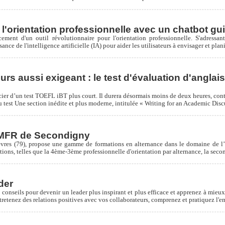
l'orientation professionnelle avec un chatbot gui
ment d'un outil révolutionnaire pour l'orientation professionnelle. S'adressa
nce de l'intelligence artificielle (IA) pour aider les utilisateurs à envisager et plani
rs aussi exigeant : le test d'évaluation d'anglai
icier d’un test TOEFL iBT plus court. Il durera désormais moins de deux heures, cont
du test Une section inédite et plus moderne, intitulée « Writing for an Academic Dis
a MFR de Secondigny
res (79), propose une gamme de formations en alternance dans le domaine de l’ori
ations, telles que la 4ème-3ème professionnelle d'orientation par alternance, la se
der
conseils pour devenir un leader plus inspirant et plus efficace et apprenez à mieux
tretenez des relations positives avec vos collaborateurs, comprenez et pratiquez l'e