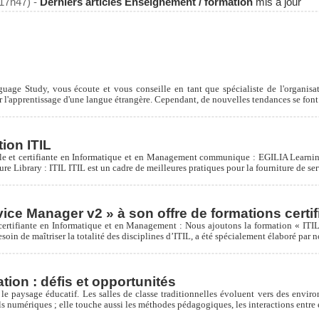
(17h47) -
Derniers articles Enseignement / formation
mis à jour
ge Study, vous écoute et vous conseille en tant que spécialiste de l'organisation
r l'apprentissage d'une langue étrangère. Cependant, de nouvelles tendances se font s
tion ITIL
lle et certifiante en Informatique et en Management communique : EGILIA Learning
ure Library : ITIL ITIL est un cadre de meilleures pratiques pour la fourniture de s
vice Manager v2 » à son offre de formations certif
certifiante en Informatique et en Management : Nous ajoutons la formation « ITIL
soin de maîtriser la totalité des disciplines d’ITIL, a été spécialement élaboré par 
tion : défis et opportunités
e paysage éducatif. Les salles de classe traditionnelles évoluent vers des envir
tils numériques ; elle touche aussi les méthodes pédagogiques, les interactions entre