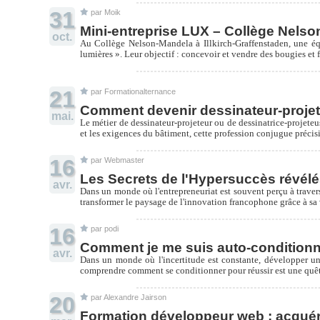
31
par Moik
Mini-entreprise LUX – Collège Nelson
oct.
Au Collège Nelson-Mandela à Illkirch-Graffenstaden, une équi
lumières ». Leur objectif : concevoir et vendre des bougies et 
21
par Formationalternance
Comment devenir dessinateur-projete
mai.
Le métier de dessinateur-projeteur ou de dessinatrice-projeteu
et les exigences du bâtiment, cette profession conjugue précisi
16
par Webmaster
Les Secrets de l'Hypersuccès révé
avr.
Dans un monde où l'entrepreneuriat est souvent perçu à trave
transformer le paysage de l'innovation francophone grâce à sa v
16
par podi
Comment je me suis auto-conditionn
avr.
Dans un monde où l'incertitude est constante, développer un
comprendre comment se conditionner pour réussir est une quête
20
par Alexandre Jairson
Formation développeur web : acqué