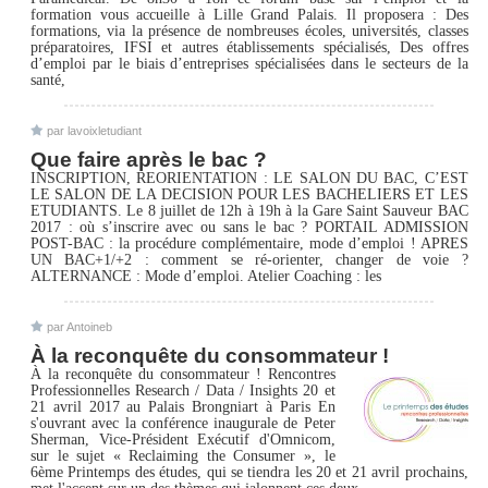
formation vous accueille à Lille Grand Palais. Il proposera : Des
formations, via la présence de nombreuses écoles, universités, classes
préparatoires, IFSI et autres établissements spécialisés, Des offres
d’emploi par le biais d’entreprises spécialisées dans le secteurs de la
santé,
par lavoixletudiant
Que faire après le bac ?
INSCRIPTION, REORIENTATION : LE SALON DU BAC, C’EST
LE SALON DE LA DECISION POUR LES BACHELIERS ET LES
ETUDIANTS. Le 8 juillet de 12h à 19h à la Gare Saint Sauveur BAC
2017 : où s’inscrire avec ou sans le bac ? PORTAIL ADMISSION
POST-BAC : la procédure complémentaire, mode d’emploi ! APRES
UN BAC+1/+2 : comment se ré-orienter, changer de voie ?
ALTERNANCE : Mode d’emploi. Atelier Coaching : les
par Antoineb
À la reconquête du consommateur !
À la reconquête du consommateur ! Rencontres
Professionnelles Research / Data / Insights 20 et
21 avril 2017 au Palais Brongniart à Paris En
s'ouvrant avec la conférence inaugurale de Peter
Sherman, Vice-Président Exécutif d'Omnicom,
sur le sujet « Reclaiming the Consumer », le
6ème Printemps des études, qui se tiendra les 20 et 21 avril prochains,
met l'accent sur un des thèmes qui jalonnent ces deux