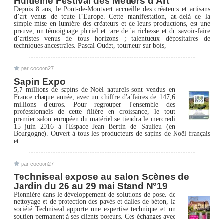
Huitième Festival des Métiers d'Art
Depuis 8 ans, le Pont-de-Montvert accueille des créateurs et artisans
d’art venus de toute l’Europe. Cette manifestation, au-delà de la
simple mise en lumière des créateurs et de leurs productions, est une
preuve, un témoignage pluriel et rare de la richesse et du savoir-faire
d’artistes venus de tous horizons ; talentueux dépositaires de
techniques ancestrales. Pascal Oudet, tourneur sur bois,
par cocoon27
Sapin Expo
5,7 millions de sapins de Noël naturels sont vendus en
France chaque année, avec un chiffre d'affaires de 147,6
millions d'euros. Pour regrouper l'ensemble des
professionnels de cette filière en croissance, le tout
premier salon européen du matériel se tiendra le mercredi
15 juin 2016 à l'Espace Jean Bertin de Saulieu (en
Bourgogne). Ouvert à tous les producteurs de sapins de Noël français
et
par cocoon27
Techniseal expose au salon Scènes de
Jardin du 26 au 29 mai Stand N°19
Pionnière dans le développement de solutions de pose, de
nettoyage et de protection des pavés et dalles de béton, la
société Techniseal apporte une expertise technique et un
soutien permanent à ses clients poseurs. Ces échanges avec