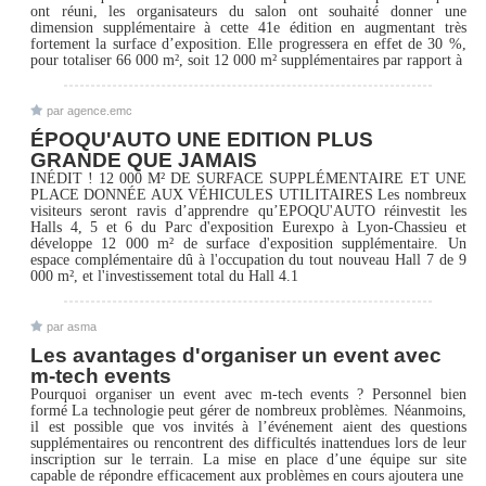
ont réuni, les organisateurs du salon ont souhaité donner une
dimension supplémentaire à cette 41e édition en augmentant très
fortement la surface d’exposition. Elle progressera en effet de 30 %,
pour totaliser 66 000 m², soit 12 000 m² supplémentaires par rapport à
par agence.emc
ÉPOQU'AUTO UNE EDITION PLUS
GRANDE QUE JAMAIS
INÉDIT ! 12 000 M² DE SURFACE SUPPLÉMENTAIRE ET UNE
PLACE DONNÉE AUX VÉHICULES UTILITAIRES Les nombreux
visiteurs seront ravis d’apprendre qu’EPOQU'AUTO réinvestit les
Halls 4, 5 et 6 du Parc d'exposition Eurexpo à Lyon-Chassieu et
développe 12 000 m² de surface d'exposition supplémentaire. Un
espace complémentaire dû à l'occupation du tout nouveau Hall 7 de 9
000 m², et l'investissement total du Hall 4.1
par asma
Les avantages d'organiser un event avec
m-tech events
Pourquoi organiser un event avec m-tech events ? Personnel bien
formé La technologie peut gérer de nombreux problèmes. Néanmoins,
il est possible que vos invités à l’événement aient des questions
supplémentaires ou rencontrent des difficultés inattendues lors de leur
inscription sur le terrain. La mise en place d’une équipe sur site
capable de répondre efficacement aux problèmes en cours ajoutera une