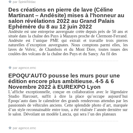
par SpinkRédac
Des créations en pierre de lave (Céline
Martinant – Andésite) mises à l'honneur au
salon révélations 2022 au Grand Palais
Ephémère du 8 au 12 juin 2022
Andésite est une entreprise auvergnate créée depuis près de 50 ans et
située dans la chaîne des Puys à Mazayes proche de Clermont-Ferrand.
Andésite est l’unique PME qui extrait et travaille trois pierres
naturelles d’exception auvergnates. Nous comptons parmi elles, les
laves de Volvic, de Chambois et du Mont Dore, toutes issues des
coulées des volcans de la chaîne des Puys et du Sancy. Au fil des
par agence.emc
EPOQU'AUTO pousse les murs pour une
édition encore plus ambitieuse. 4-5 & 6
Novembre 2022 à EUREXPO Lyon
L’affiche exceptionnelle, conçue en collaboration avec le légendaire
Studio Harcourt, suffit à dire la place qu’occupe aujourd’hui
Époqu’auto dans le calendrier des grands rendezvous attendus par les
passionnés de véhicules anciens. Cette splendide photo d’art, marquée
d’un style reconnaissable entre tous, a été réalisée l’année dernière sur
le salon. Dévoilant un modèle Lancia, qui sera l’un des plateaux
par agence.emc