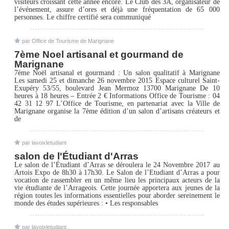
visiteurs croissant cette année encore. Le Club des 3A, organisateur de
l’événement, assure d’ores et déjà une fréquentation de 65 000
personnes. Le chiffre certifié sera communiqué
par Office de Tourisme de Marignane
7ème Noel artisanal et gourmand de
Marignane
7ème Noël artisanal et gourmand : Un salon qualitatif à Marignane
Les samedi 25 et dimanche 26 novembre 2015 Espace culturel Saint-
Exupéry 53/55, boulevard Jean Mermoz 13700 Marignane De 10
heures à 18 heures – Entrée 2 € Informations Office de Tourisme : 04
42 31 12 97 L’Office de Tourisme, en partenariat avec la Ville de
Marignane organise la 7ème édition d’un salon d’artisans créateurs et
de
par lavoixletudiant
salon de l'Étudiant d'Arras
Le salon de l’Étudiant d’Arras se déroulera le 24 Novembre 2017 au
Artois Expo de 8h30 à 17h30. Le Salon de l’Etudiant d’Arras a pour
vocation de rassembler en un même lieu les principaux acteurs de la
vie étudiante de l’Arrageois. Cette journée apportera aux jeunes de la
région toutes les informations essentielles pour aborder sereinement le
monde des études supérieures : • Les responsables
par lavoixletudiant