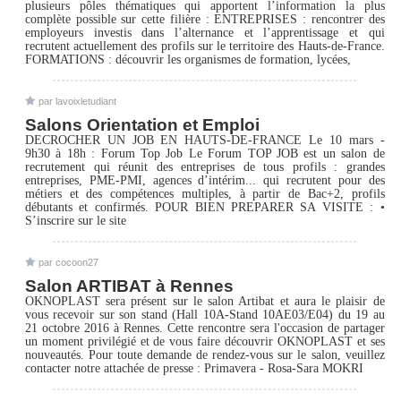
plusieurs pôles thématiques qui apportent l’information la plus
complète possible sur cette filière : ENTREPRISES : rencontrer des
employeurs investis dans l’alternance et l’apprentissage et qui
recrutent actuellement des profils sur le territoire des Hauts-de-France.
FORMATIONS : découvrir les organismes de formation, lycées,
par lavoixletudiant
Salons Orientation et Emploi
DECROCHER UN JOB EN HAUTS-DE-FRANCE Le 10 mars -
9h30 à 18h : Forum Top Job Le Forum TOP JOB est un salon de
recrutement qui réunit des entreprises de tous profils : grandes
entreprises, PME-PMI, agences d’intérim... qui recrutent pour des
métiers et des compétences multiples, à partir de Bac+2, profils
débutants et confirmés. POUR BIEN PREPARER SA VISITE : •
S’inscrire sur le site
par cocoon27
Salon ARTIBAT à Rennes
OKNOPLAST sera présent sur le salon Artibat et aura le plaisir de
vous recevoir sur son stand (Hall 10A-Stand 10AE03/E04) du 19 au
21 octobre 2016 à Rennes. Cette rencontre sera l'occasion de partager
un moment privilégié et de vous faire découvrir OKNOPLAST et ses
nouveautés. Pour toute demande de rendez-vous sur le salon, veuillez
contacter notre attachée de presse : Primavera - Rosa-Sara MOKRI