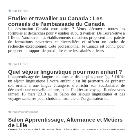
par L’Office
Etudier et travailler au Canada : Les
conseils de l'ambassade du Canada
La destination Canada vous attire ? Venez découvrir toutes les
formules et démarches pour y étudier et/ou travailler. De TerreNeuve à
l’Île de Vancouver, les établissements canadiens proposent une palette
de formations novatrices et diversifiées et offrent un cadre de
recherche exceptionnel. Côté professionnel, le Canada est connu pour
proposer un rapport de proximité entre les salariés et leurs
par L’Office
Quel séjour linguistique pour mon enfant ?
L’apprentissage des langues commence dès le plus jeune âge ! Offrir
un séjour linguistique à votre enfant c’est lui permettre de préparer
son oreille à une langue étrangère, d’enrichir son vocabulaire, de
découvrir une nouvelle culture, et de l’initier au voyage. Rendez-vous
samedi 16 mars 2019 au 8e Salon des séjours linguistiques et des
voyages scolaires pour choisir la formule et l’organisateur du
par lavoixletudiant
Salon Apprentissage, Alternance et Métiers
de Lille
Outre la possibilité de peut-être décrocher un contrat d’apprentissage