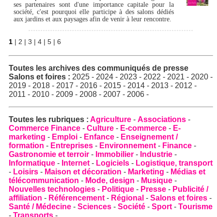
ses partenaires sont d'une importance capitale pour la
société, c'est pourquoi elle participe à des salons dédiés
aux jardins et aux paysages afin de venir à leur rencontre.
1
|
2
|
3
|
4
|
5
|
6
Toutes les archives des
communiqués de presse
Salons et foires
:
2025
-
2024
-
2023
-
2022
-
2021
-
2020
-
2019
-
2018
-
2017
-
2016
-
2015
-
2014
-
2013
-
2012
-
2011
-
2010
-
2009
-
2008
-
2007
-
2006
-
Toutes les rubriques :
Agriculture
-
Associations
-
Commerce Finance
-
Culture
-
E-commerce
-
E-
marketing
-
Emploi
-
Enfance
-
Enseignement /
formation
-
Entreprises
-
Environnement
-
Finance
-
Gastronomie et terroir
-
Immobilier
-
Industrie
-
Informatique
-
Internet
-
Logiciels
-
Logistique, transport
-
Loisirs
-
Maison et décoration
-
Marketing
-
Médias et
télécommunication
-
Mode, design
-
Musique
-
Nouvelles technologies
-
Politique
-
Presse
-
Publicité /
affiliation
-
Référencement
-
Régional
-
Salons et foires
-
Santé / Médecine
-
Sciences
-
Société
-
Sport
-
Tourisme
-
Transports
-