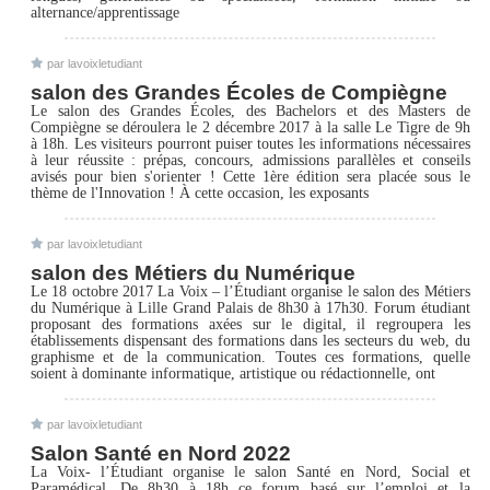
alternance/apprentissage
par lavoixletudiant
salon des Grandes Écoles de Compiègne
Le salon des Grandes Écoles, des Bachelors et des Masters de
Compiègne se déroulera le 2 décembre 2017 à la salle Le Tigre de 9h
à 18h. Les visiteurs pourront puiser toutes les informations nécessaires
à leur réussite : prépas, concours, admissions parallèles et conseils
avisés pour bien s'orienter ! Cette 1ère édition sera placée sous le
thème de l'Innovation ! À cette occasion, les exposants
par lavoixletudiant
salon des Métiers du Numérique
Le 18 octobre 2017 La Voix – l’Étudiant organise le salon des Métiers
du Numérique à Lille Grand Palais de 8h30 à 17h30. Forum étudiant
proposant des formations axées sur le digital, il regroupera les
établissements dispensant des formations dans les secteurs du web, du
graphisme et de la communication. Toutes ces formations, quelle
soient à dominante informatique, artistique ou rédactionnelle, ont
par lavoixletudiant
Salon Santé en Nord 2022
La Voix- l’Étudiant organise le salon Santé en Nord, Social et
Paramédical. De 8h30 à 18h ce forum basé sur l’emploi et la