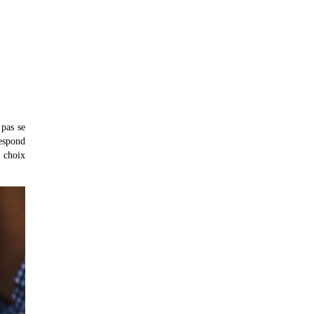
 pas se
respond
e choix