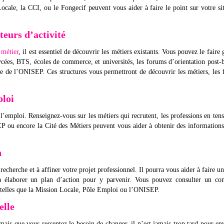
ale, la CCI, ou le Fongecif peuvent vous aider à faire le point sur votre si
teurs d’activité
 métier
, il est essentiel de découvrir les métiers existants. Vous pouvez le faire 
cées, BTS, écoles de commerce, et universités, les forums d’orientation post-
 de l’ONISEP. Ces structures vous permettront de découvrir les métiers, les f
ploi
l’emploi. Renseignez-vous sur les métiers qui recrutent, les professions en tens
P ou encore la Cité des Métiers peuvent vous aider à obtenir des informations
n
recherche et à affiner votre projet professionnel. Il pourra vous aider à faire un
à élaborer un plan d’action pour y parvenir. Vous pouvez consulter un cons
es telles que la Mission Locale, Pôle Emploi ou l’ONISEP.
elle
mais que vous ressentez le besoin de changer, il n’est jamais trop tard pour en