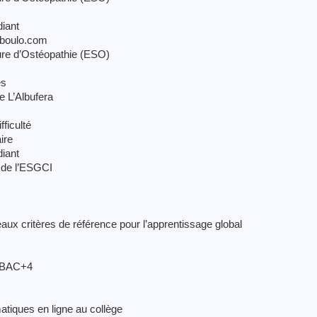
diant
 Oboulo.com
ure d’Ostéopathie (ESO)
es
e L’Albufera
ficulté
ire
diant
s de l’ESGCI
eaux critères de référence pour l’apprentissage global
n BAC+4
atiques en ligne au collège