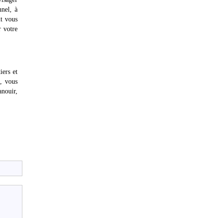
nel, à
t vous
r votre
iers et
e, vous
anouir,