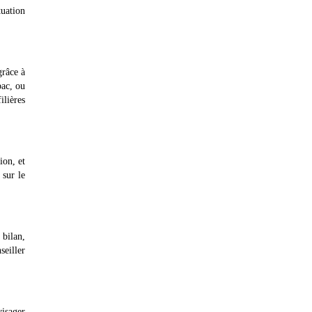
tuation
grâce à
bac, ou
ilières
ion, et
 sur le
 bilan,
eiller
visager