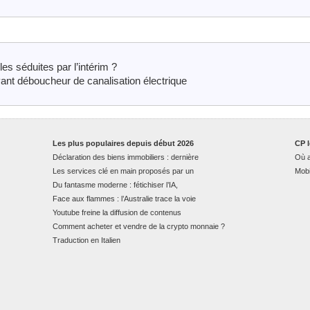
les séduites par l’intérim ?
ant déboucheur de canalisation électrique
Les plus populaires depuis début 2026
CP l
Déclaration des biens immobiliers : dernière
Où a
Les services clé en main proposés par un
Mobi
Du fantasme moderne : fétichiser l’IA,
Face aux flammes : l’Australie trace la voie
Youtube freine la diffusion de contenus
Comment acheter et vendre de la crypto monnaie ?
Traduction en Italien