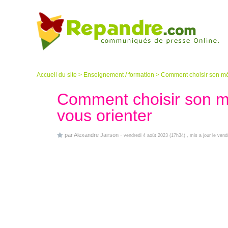
Accueil du site
>
Enseignement / formation
>
Comment choisir son mét
Comment choisir son mé
vous orienter
par
Alexandre Jairson
-
vendredi 4 août 2023 (17h34)
, mis a jour le ven