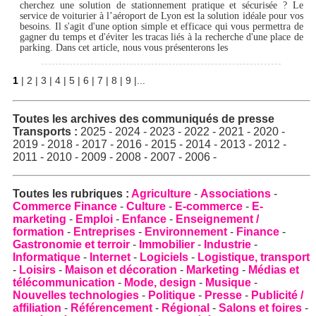
cherchez une solution de stationnement pratique et sécurisée ? Le
service de voiturier à l’aéroport de Lyon est la solution idéale pour vos
besoins. Il s'agit d'une option simple et efficace qui vous permettra de
gagner du temps et d'éviter les tracas liés à la recherche d'une place de
parking. Dans cet article, nous vous présenterons les
1
|
2
|
3
|
4
|
5
|
6
|
7
|
8
|
9
|
...
Toutes les archives des
communiqués de presse
Transports
:
2025
-
2024
-
2023
-
2022
-
2021
-
2020
-
2019
-
2018
-
2017
-
2016
-
2015
-
2014
-
2013
-
2012
-
2011
-
2010
-
2009
-
2008
-
2007
-
2006
-
Toutes les rubriques :
Agriculture
-
Associations
-
Commerce Finance
-
Culture
-
E-commerce
-
E-
marketing
-
Emploi
-
Enfance
-
Enseignement /
formation
-
Entreprises
-
Environnement
-
Finance
-
Gastronomie et terroir
-
Immobilier
-
Industrie
-
Informatique
-
Internet
-
Logiciels
-
Logistique, transport
-
Loisirs
-
Maison et décoration
-
Marketing
-
Médias et
télécommunication
-
Mode, design
-
Musique
-
Nouvelles technologies
-
Politique
-
Presse
-
Publicité /
affiliation
-
Référencement
-
Régional
-
Salons et foires
-