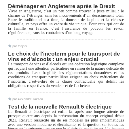
Déménager en Angleterre après le Brexit
Vivre en Angleterre, c’est un peu comme trouver le juste milieu : le
charme de l’étranger, sans les inconvénients d’un déracinement total.
Entre le traditionnel tea time, la douceur de la pluie et la richesse
culturelle, ce pays offre un cadre de vie unique. Pour ceux qui ont de
la famille en France, c’est l’assurance de pouvoir les revoir
régulièrement, sans les contraintes d’un long voyage
par fanjani
Le choix de l'incoterm pour le transport de
vins et d'alcools : un enjeu crucial
Le transport de vins et d’alcools est une opération logistique complexe
qui requiert une attention particulière en raison de la nature délicate de
ces produits. Leur fragilité, les réglementations douanières et les
conditions de transport particulières exigent un choix méticuleux de
l’incoterm, c’est-à-dire de la clause contractuelle qui définit les
obligations respectives du vendeur et de l’acheteur.
par Alexandre Jairson
Test de la nouvelle Renault 5 électrique
La Renault 5 électrique est enfin là, après une longue attente de
presque quatre ans depuis la présentation du concept original début
2021. Renault ressuscite un de ses modèles les plus emblématiques
avec une version moderne et électrisante, et la question sur toutes les
lèvres est la suivante : est-ce que le plaisir de conduite est à la hauteur