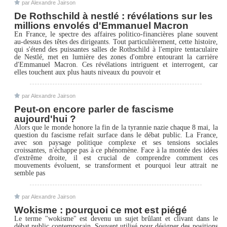
par Alexandre Jairson
De Rothschild à nestlé : révélations sur les
millions envolés d'Emmanuel Macron
En France, le spectre des affaires politico-financières plane souvent
au-dessus des têtes des dirigeants. Tout particulièrement, cette histoire,
qui s'étend des puissantes salles de Rothschild à l'empire tentaculaire
de Nestlé, met en lumière des zones d'ombre entourant la carrière
d'Emmanuel Macron. Ces révélations intriguent et interrogent, car
elles touchent aux plus hauts niveaux du pouvoir et
par Alexandre Jairson
Peut-on encore parler de fascisme
aujourd'hui ?
Alors que le monde honore la fin de la tyrannie nazie chaque 8 mai, la
question du fascisme refait surface dans le débat public. La France,
avec son paysage politique complexe et ses tensions sociales
croissantes, n'échappe pas à ce phénomène. Face à la montée des idées
d'extrême droite, il est crucial de comprendre comment ces
mouvements évoluent, se transforment et pourquoi leur attrait ne
semble pas
par Alexandre Jairson
Wokisme : pourquoi ce mot est piégé
Le terme "wokisme" est devenu un sujet brûlant et clivant dans le
débat public contemporain. Souvent utilisé pour désigner des positions