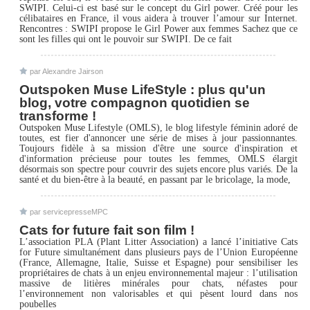
SWIPI. Celui-ci est basé sur le concept du Girl power. Créé pour les
célibataires en France, il vous aidera à trouver l’amour sur Internet.
Rencontres : SWIPI propose le Girl Power aux femmes Sachez que ce
sont les filles qui ont le pouvoir sur SWIPI. De ce fait
par Alexandre Jairson
Outspoken Muse LifeStyle : plus qu'un
blog, votre compagnon quotidien se
transforme !
Outspoken Muse Lifestyle (OMLS), le blog lifestyle féminin adoré de
toutes, est fier d'annoncer une série de mises à jour passionnantes.
Toujours fidèle à sa mission d'être une source d'inspiration et
d'information précieuse pour toutes les femmes, OMLS élargit
désormais son spectre pour couvrir des sujets encore plus variés. De la
santé et du bien-être à la beauté, en passant par le bricolage, la mode,
par servicepresseMPC
Cats for future fait son film !
L’association PLA (Plant Litter Association) a lancé l’initiative Cats
for Future simultanément dans plusieurs pays de l’Union Européenne
(France, Allemagne, Italie, Suisse et Espagne) pour sensibiliser les
propriétaires de chats à un enjeu environnemental majeur : l’utilisation
massive de litières minérales pour chats, néfastes pour
l’environnement non valorisables et qui pèsent lourd dans nos
poubelles