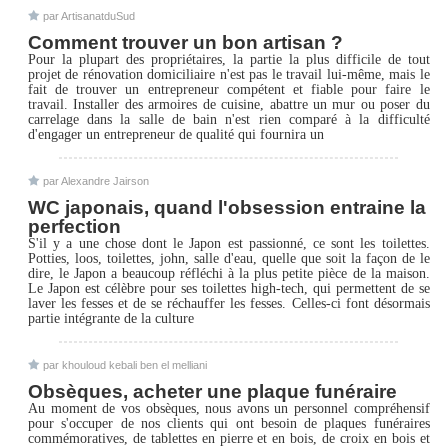
par ArtisanatduSud
Comment trouver un bon artisan ?
Pour la plupart des propriétaires, la partie la plus difficile de tout
projet de rénovation domiciliaire n'est pas le travail lui-même, mais le
fait de trouver un entrepreneur compétent et fiable pour faire le
travail. Installer des armoires de cuisine, abattre un mur ou poser du
carrelage dans la salle de bain n'est rien comparé à la difficulté
d'engager un entrepreneur de qualité qui fournira un
par Alexandre Jairson
WC japonais, quand l'obsession entraine la
perfection
S'il y a une chose dont le Japon est passionné, ce sont les toilettes.
Potties, loos, toilettes, john, salle d'eau, quelle que soit la façon de le
dire, le Japon a beaucoup réfléchi à la plus petite pièce de la maison.
Le Japon est célèbre pour ses toilettes high-tech, qui permettent de se
laver les fesses et de se réchauffer les fesses. Celles-ci font désormais
partie intégrante de la culture
par khouloud kebali ben el melliani
Obsèques, acheter une plaque funéraire
Au moment de vos obsèques, nous avons un personnel compréhensif
pour s'occuper de nos clients qui ont besoin de plaques funéraires
commémoratives, de tablettes en pierre et en bois, de croix en bois et