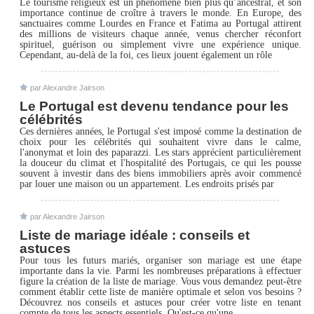
Le tourisme religieux est un phénomène bien plus qu’ancestral, et son
importance continue de croître à travers le monde. En Europe, des
sanctuaires comme Lourdes en France et Fatima au Portugal attirent
des millions de visiteurs chaque année, venus chercher réconfort
spirituel, guérison ou simplement vivre une expérience unique.
Cependant, au-delà de la foi, ces lieux jouent également un rôle
par Alexandre Jairson
Le Portugal est devenu tendance pour les
célébrités
Ces dernières années, le Portugal s'est imposé comme la destination de
choix pour les célébrités qui souhaitent vivre dans le calme,
l'anonymat et loin des paparazzi. Les stars apprécient particulièrement
la douceur du climat et l'hospitalité des Portugais, ce qui les pousse
souvent à investir dans des biens immobiliers après avoir commencé
par louer une maison ou un appartement. Les endroits prisés par
par Alexandre Jairson
Liste de mariage idéale : conseils et
astuces
Pour tous les futurs mariés, organiser son mariage est une étape
importante dans la vie. Parmi les nombreuses préparations à effectuer
figure la création de la liste de mariage. Vous vous demandez peut-être
comment établir cette liste de manière optimale et selon vos besoins ?
Découvrez nos conseils et astuces pour créer votre liste en tenant
compte de tous les aspects essentiels. Qu'est-ce qu'une