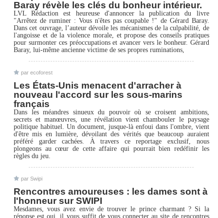
Baray révèle les clés du bonheur intérieur.
LVL Rédaction est heureuse d'annoncer la publication du livre
"Arrêtez de ruminer : Vous n'êtes pas coupable !" de Gérard Baray.
Dans cet ouvrage, l’auteur dévoile les mécanismes de la culpabilité, de
l'angoisse et de la violence morale, et propose des conseils pratiques
pour surmonter ces préoccupations et avancer vers le bonheur. Gérard
Baray, lui-même ancienne victime de ses propres ruminations,
par ecoforest
Les États-Unis menacent d'arracher à
nouveau l'accord sur les sous-marins
français
Dans les méandres sinueux du pouvoir où se croisent ambitions,
secrets et manœuvres, une révélation vient chambouler le paysage
politique habituel. Un document, jusque-là enfoui dans l'ombre, vient
d'être mis en lumière, dévoilant des vérités que beaucoup auraient
préféré garder cachées. À travers ce reportage exclusif, nous
plongeons au cœur de cette affaire qui pourrait bien redéfinir les
règles du jeu.
par Swipi
Rencontres amoureuses : les dames sont à
l'honneur sur SWIPI
Mesdames, vous avez envie de trouver le prince charmant ? Si la
réponse est oui, il vous suffit de vous connecter au site de rencontres