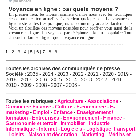
par manson
Voyance en ligne : par quels moyens ?
En premier lieu, les moins familiers d'entre nous avec les techniques
de communication actuelles s'y perdent quelque peu. La voyance en
ligne reste certes très pratique, mais comment y accéder facilement ?
Voici un florilège des moyens possibles pour profiter vous aussi de la
voyance en ligne. La voyance par téléphone : la plus populaire Tout
d'abord, il faut souligner que la voyance en ligne
1
|
2
|
3
|
4
|
5
|
6
|
7
|
8
|
9
|
...
Toutes les archives des
communiqués de presse
Société
:
2025
-
2024
-
2023
-
2022
-
2021
-
2020
-
2019
-
2018
-
2017
-
2016
-
2015
-
2014
-
2013
-
2012
-
2011
-
2010
-
2009
-
2008
-
2007
-
2006
-
Toutes les rubriques :
Agriculture
-
Associations
-
Commerce Finance
-
Culture
-
E-commerce
-
E-
marketing
-
Emploi
-
Enfance
-
Enseignement /
formation
-
Entreprises
-
Environnement
-
Finance
-
Gastronomie et terroir
-
Immobilier
-
Industrie
-
Informatique
-
Internet
-
Logiciels
-
Logistique, transport
-
Loisirs
-
Maison et décoration
-
Marketing
-
Médias et