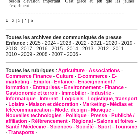
besoin d'évasion important. C'est grâce au jeu que les jeunes
s'expriment
1
|
2
|
3
|
4
|
5
Toutes les archives des
communiqués de presse
Enfance
:
2025
-
2024
-
2023
-
2022
-
2021
-
2020
-
2019
-
2018
-
2017
-
2016
-
2015
-
2014
-
2013
-
2012
-
2011
-
2010
-
2009
-
2008
-
2007
-
2006
-
Toutes les rubriques :
Agriculture
-
Associations
-
Commerce Finance
-
Culture
-
E-commerce
-
E-
marketing
-
Emploi
-
Enfance
-
Enseignement /
formation
-
Entreprises
-
Environnement
-
Finance
-
Gastronomie et terroir
-
Immobilier
-
Industrie
-
Informatique
-
Internet
-
Logiciels
-
Logistique, transport
-
Loisirs
-
Maison et décoration
-
Marketing
-
Médias et
télécommunication
-
Mode, design
-
Musique
-
Nouvelles technologies
-
Politique
-
Presse
-
Publicité /
affiliation
-
Référencement
-
Régional
-
Salons et foires
-
Santé / Médecine
-
Sciences
-
Société
-
Sport
-
Tourisme
-
Transports
-