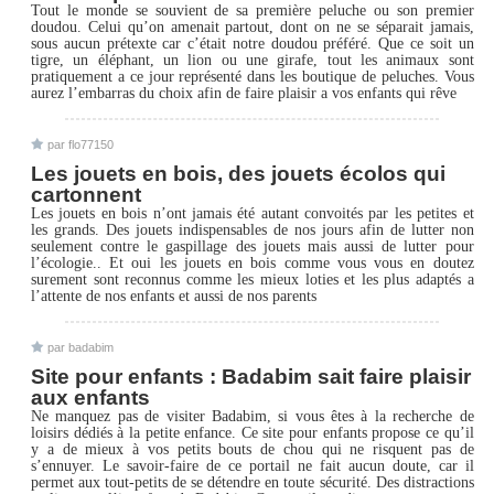
Tout le monde se souvient de sa première peluche ou son premier
doudou. Celui qu’on amenait partout, dont on ne se séparait jamais,
sous aucun prétexte car c’était notre doudou préféré. Que ce soit un
tigre, un éléphant, un lion ou une girafe, tout les animaux sont
pratiquement a ce jour représenté dans les boutique de peluches. Vous
aurez l’embarras du choix afin de faire plaisir a vos enfants qui rêve
par flo77150
Les jouets en bois, des jouets écolos qui
cartonnent
Les jouets en bois n’ont jamais été autant convoités par les petites et
les grands. Des jouets indispensables de nos jours afin de lutter non
seulement contre le gaspillage des jouets mais aussi de lutter pour
l’écologie.. Et oui les jouets en bois comme vous vous en doutez
surement sont reconnus comme les mieux loties et les plus adaptés a
l’attente de nos enfants et aussi de nos parents
par badabim
Site pour enfants : Badabim sait faire plaisir
aux enfants
Ne manquez pas de visiter Badabim, si vous êtes à la recherche de
loisirs dédiés à la petite enfance. Ce site pour enfants propose ce qu’il
y a de mieux à vos petits bouts de chou qui ne risquent pas de
s’ennuyer. Le savoir-faire de ce portail ne fait aucun doute, car il
permet aux tout-petits de se détendre en toute sécurité. Des distractions