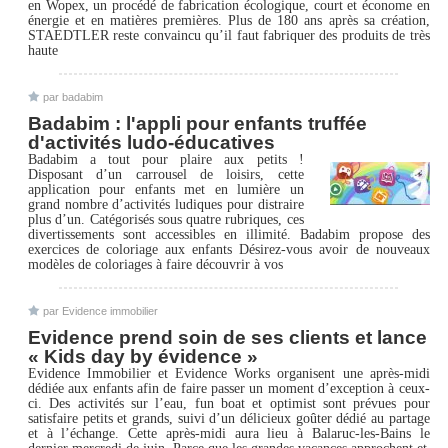
en Wopex, un procédé de fabrication écologique, court et économe en
énergie et en matières premières. Plus de 180 ans après sa création,
STAEDTLER reste convaincu qu’il faut fabriquer des produits de très
haute
par badabim
Badabim : l'appli pour enfants truffée
d'activités ludo-éducatives
Badabim a tout pour plaire aux petits !
Disposant d’un carrousel de loisirs, cette
application pour enfants met en lumière un
grand nombre d’activités ludiques pour distraire
plus d’un. Catégorisés sous quatre rubriques, ces
divertissements sont accessibles en illimité. Badabim propose des
exercices de coloriage aux enfants Désirez-vous avoir de nouveaux
modèles de coloriages à faire découvrir à vos
par Evidence immobilier
Evidence prend soin de ses clients et lance
« Kids day by évidence »
Evidence Immobilier et Evidence Works organisent une après-midi
dédiée aux enfants afin de faire passer un moment d’exception à ceux-
ci. Des activités sur l’eau, fun boat et optimist sont prévues pour
satisfaire petits et grands, suivi d’un délicieux goûter dédié au partage
et à l’échange. Cette après-midi aura lieu à Balaruc-les-Bains le
dernier mercredi de juin. Parce que les grandes vacances approchent et