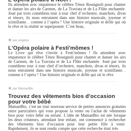
Ils attendent avec impatience le célèbre Ténor Rossignoli pour chanter
et danser les airs de Carmen, de La Traviata et de La Flûte enchantée.
Joué par trois comédiens tour à tour chef d’orchestre, manchots, divas
et ténors, ils nous entrainent dans une histoire musicale, joyeuse et
scintillante... comme à l’opéra ! Une histoire originale et drôle qui où
le rêve et la réalité se superposent. C’est beau,
par angelev
L'Opéra polaire à Festi'mômes !
Le Livre qui rêve s'invite à Festi'mômes ! Ils attendent avec
impatience le célèbre Ténor Rossignoli pour chanter et danser les airs
de Carmen, de La Traviata et de La Flûte enchantée. Joué par trois
comédiens tour à tour chef d’orchestre, manchots, divas et ténors, ils
nous entrainent dans une histoire musicale, joyeuse et scintillante...
comme à l’opéra ! Une histoire originale et drôle qui où le rêve
par MamanBio
Trouvez des vêtements bios d'occasion
pour votre bébé
MamanBio, c'est un tout nouveau service de petites annonces gratuites
entre particuliers qui vous propose la vente ou l'achat de vêtements
bios pour votre bébé ou enfant. L'idée de MamanBio est née lorsque
les deux créateurs, attendant leur enfant, ont commencé à rechercher
des vêtements bios d'occasion pour leur petite fille à venir.
Rapidement, ils se sont rendu compte que cette recherche était très