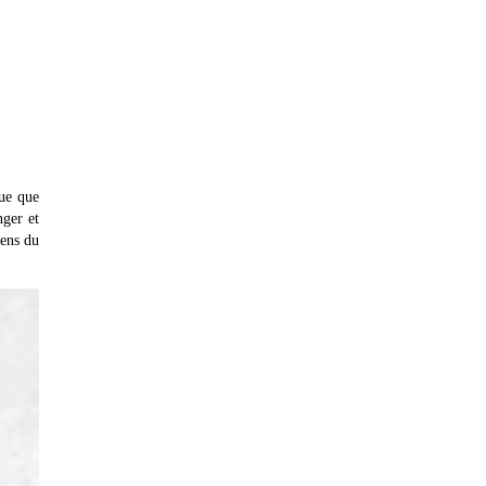
que que
nger et
sens du