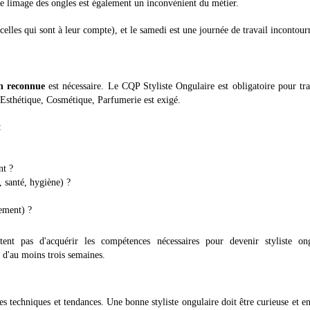
le limage des ongles est également un inconvénient du métier.
elles qui sont à leur compte), et le samedi est une journée de travail incontour
n reconnue
est nécessaire. Le CQP Styliste Ongulaire est obligatoire pour tra
 Esthétique, Cosmétique, Parfumerie est exigé.
:
nt ?
 santé, hygiène) ?
iement) ?
nt pas d'acquérir les compétences nécessaires pour devenir styliste ong
 d'au moins trois semaines.
s techniques et tendances. Une bonne styliste ongulaire doit être curieuse et en