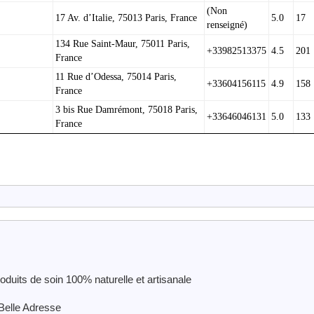
(Non
17 Av. d’Italie, 75013 Paris, France
5.0
17
renseigné)
134 Rue Saint-Maur, 75011 Paris,
+33982513375
4.5
201
France
11 Rue d’Odessa, 75014 Paris,
+33604156115
4.9
158
France
3 bis Rue Damrémont, 75018 Paris,
+33646046131
5.0
133
France
uits de soin 100% naturelle et artisanale
Belle Adresse