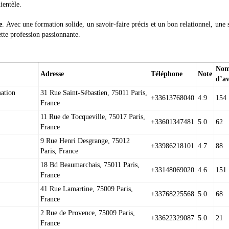
ientèle.
e
. Avec une formation solide, un savoir-faire précis et un bon relationnel, une s
ette profession passionnante.
Nom
Adresse
Téléphone
Note
d’av
ation
31 Rue Saint-Sébastien, 75011 Paris,
+33613768040
4.9
154
France
11 Rue de Tocqueville, 75017 Paris,
+33601347481
5.0
62
France
9 Rue Henri Desgrange, 75012
+33986218101
4.7
88
Paris, France
18 Bd Beaumarchais, 75011 Paris,
+33148069020
4.6
151
France
41 Rue Lamartine, 75009 Paris,
+33768225568
5.0
68
France
2 Rue de Provence, 75009 Paris,
+33622329087
5.0
21
France