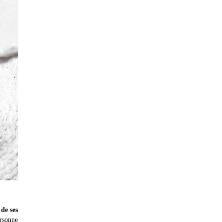
de ses
ersonne