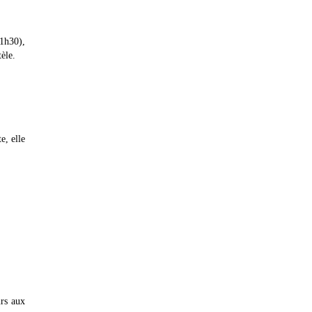
 1h30),
tèle.
e, elle
urs aux