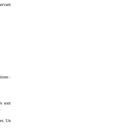
servant
tions :
és sont
.
ves. Un