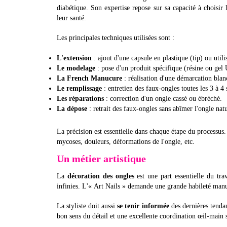
diabétique. Son expertise repose sur sa capacité à choisi
leur santé.
Les principales techniques utilisées sont :
L'extension
: ajout d'une capsule en plastique (tip) ou util
Le modelage
: pose d'un produit spécifique (résine ou gel 
La French Manucure
: réalisation d'une démarcation blanc
Le remplissage
: entretien des faux-ongles toutes les 3 à 
Les réparations
: correction d'un ongle cassé ou ébréché.
La dépose
: retrait des faux-ongles sans abîmer l'ongle natu
La précision est essentielle dans chaque étape du processus
mycoses, douleurs, déformations de l'ongle, etc.
Un métier artistique
La
décoration des ongles
est une part essentielle du trav
infinies. L'« Art Nails » demande une grande habileté manu
La styliste doit aussi
se tenir informée
des dernières tendan
bon sens du détail et une excellente coordination œil-main s