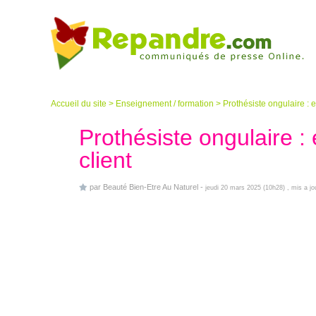
Accueil du site
>
Enseignement / formation
>
Prothésiste ongulaire : en
Prothésiste ongulaire : 
client
par
Beauté Bien-Etre Au Naturel
-
jeudi 20 mars 2025 (10h28)
, mis a jo