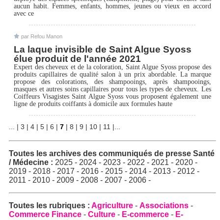
aucun habit. Femmes, enfants, hommes, jeunes ou vieux en accord
avec ce
par Refou Manon
La laque invisible de Saint Algue Syoss
élue produit de l'année 2021
Expert des cheveux et de la coloration, Saint Algue Syoss propose des
produits capillaires de qualité salon à un prix abordable. La marque
propose des colorations, des shampooings, après shampooings,
masques et autres soins capillaires pour tous les types de cheveux. Les
Coiffeurs Visagistes Saint Algue Syoss vous proposent également une
ligne de produits coiffants à domicile aux formules haute
...
|
3
|
4
|
5
|
6
|
7
|
8
|
9
|
10
|
11
|
...
Toutes les archives des
communiqués de presse Santé
/ Médecine
:
2025
-
2024
-
2023
-
2022
-
2021
-
2020
-
2019
-
2018
-
2017
-
2016
-
2015
-
2014
-
2013
-
2012
-
2011
-
2010
-
2009
-
2008
-
2007
-
2006
-
Toutes les rubriques :
Agriculture
-
Associations
-
Commerce Finance
-
Culture
-
E-commerce
-
E-