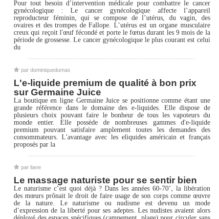
Pour tout besoin d’intervention médicale pour combattre le cancer
gynécologique : Le cancer gynécologique affecte l’appareil
reproducteur féminin, qui se compose de l’utérus, du vagin, des
ovaires et des trompes de Fallope. L’utérus est un organe musculaire
creux qui reçoit l'œuf fécondé et porte le fœtus durant les 9 mois de la
période de grossesse. Le cancer gynécologique le plus courant est celui
du
par dominiquedumas
L'e-liquide premium de qualité à bon prix
sur Germaine Juice
La boutique en ligne Germaine Juice se positionne comme étant une
grande référence dans le domaine des e-liquides. Elle dispose de
plusieurs choix pouvant faire le bonheur de tous les vapoteurs du
monde entier. Elle possède de nombreuses gammes d'e-liquide
premium pouvant satisfaire amplement toutes les demandes des
consommateurs. L'avantage avec les eliquides américain et français
proposés par la
par liane
Le massage naturiste pour se sentir bien
Le naturisme c’est quoi déjà ? Dans les années 60-70’, la libération
des mœurs prônait le droit de faire usage de son corps comme œuvre
de la nature. Le naturisme ou nudisme est devenu un mode
d’expression de la liberté pour ses adeptes. Les nudistes avaient alors
déployé des espaces spécifiques (campement, plage) pour circuler sans