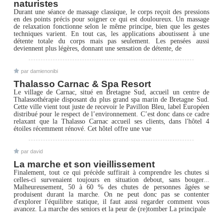
naturistes
Durant une séance de massage classique, le corps reçoit des pressions
en des points précis pour soigner ce qui est douloureux. Un massage
de relaxation fonctionne selon le même principe, bien que les gestes
techniques varient. En tout cas, les applications aboutissent à une
détente totale du corps mais pas seulement. Les pensées aussi
deviennent plus légères, donnant une sensation de détente, de
par damienonibi
Thalasso Carnac & Spa Resort
Le village de Carnac, situé en Bretagne Sud, accueil un centre de
Thalassothérapie disposant du plus grand spa marin de Bretagne Sud.
Cette ville vient tout juste de recevoir le Pavillon Bleu, label Européen
distribué pour le respect de l’environnement. C’est donc dans ce cadre
relaxant que la Thalasso Carnac accueil ses clients, dans l'hôtel 4
étoiles récemment rénové. Cet hôtel offre une vue
par david
La marche et son vieillissement
Finalement, tout ce qui précède suffirait à comprendre les chutes si
celles-ci survenaient toujours en situation debout, sans bouger...
Malheureusement, 50 à 60 % des chutes de personnes âgées se
produisent durant la marche. On ne peut donc pas se contenter
d'explorer l'équilibre statique, il faut aussi regarder comment vous
avancez. La marche des seniors et la peur de (re)tomber La principale