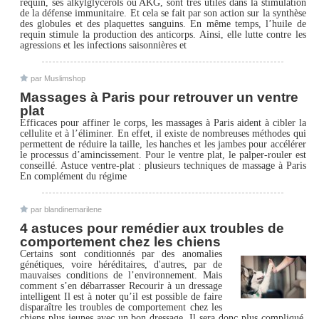
requin, ses alkylglycérols ou AKG, sont très utiles dans la stimulation
de la défense immunitaire. Et cela se fait par son action sur la synthèse
des globules et des plaquettes sanguins. En même temps, l’huile de
requin stimule la production des anticorps. Ainsi, elle lutte contre les
agressions et les infections saisonnières et
par Muslimshop
Massages à Paris pour retrouver un ventre
plat
Efficaces pour affiner le corps, les massages à Paris aident à cibler la
cellulite et à l’éliminer. En effet, il existe de nombreuses méthodes qui
permettent de réduire la taille, les hanches et les jambes pour accélérer
le processus d’amincissement. Pour le ventre plat, le palper-rouler est
conseillé. Astuce ventre-plat : plusieurs techniques de massage à Paris
En complément du régime
par blandinemarilene
4 astuces pour remédier aux troubles de
comportement chez les chiens
Certains sont conditionnés par des anomalies
génétiques, voire héréditaires, d'autres, par de
mauvaises conditions de l’environnement. Mais
comment s’en débarrasser Recourir à un dressage
intelligent Il est à noter qu’il est possible de faire
disparaître les troubles de comportement chez les
chiens plus jeunes avec un bon dressage. Il sera donc plus compliqué,