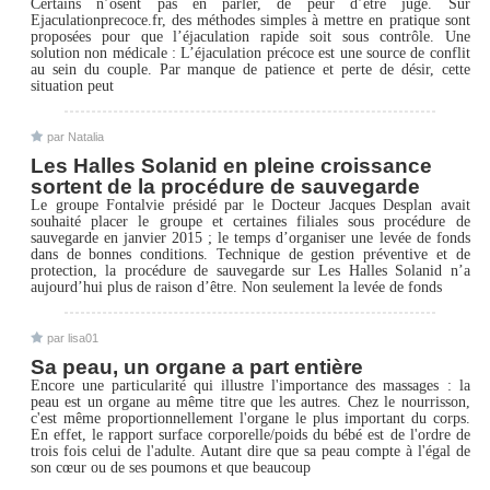
Certains n’osent pas en parler, de peur d’être jugé. Sur
Ejaculationprecoce.fr, des méthodes simples à mettre en pratique sont
proposées pour que l’éjaculation rapide soit sous contrôle. Une
solution non médicale : L’éjaculation précoce est une source de conflit
au sein du couple. Par manque de patience et perte de désir, cette
situation peut
par Natalia
Les Halles Solanid en pleine croissance
sortent de la procédure de sauvegarde
Le groupe Fontalvie présidé par le Docteur Jacques Desplan avait
souhaité placer le groupe et certaines filiales sous procédure de
sauvegarde en janvier 2015 ; le temps d’organiser une levée de fonds
dans de bonnes conditions. Technique de gestion préventive et de
protection, la procédure de sauvegarde sur Les Halles Solanid n’a
aujourd’hui plus de raison d’être. Non seulement la levée de fonds
par lisa01
Sa peau, un organe a part entière
Encore une particularité qui illustre l'importance des massages : la
peau est un organe au même titre que les autres. Chez le nourrisson,
c'est même proportionnellement l'organe le plus important du corps.
En effet, le rapport surface corporelle/poids du bébé est de l'ordre de
trois fois celui de l'adulte. Autant dire que sa peau compte à l'égal de
son cœur ou de ses poumons et que beaucoup