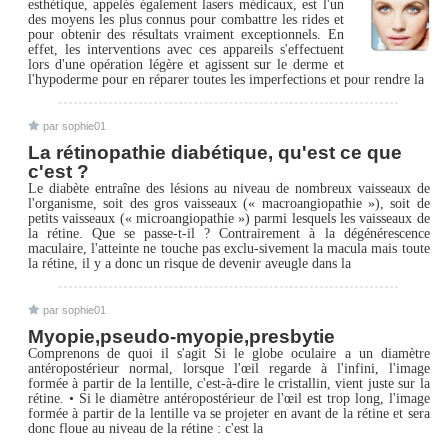
esthétique, appelés également lasers médicaux, est l'un
des moyens les plus connus pour combattre les rides et
pour obtenir des résultats vraiment exceptionnels. En
effet, les interventions avec ces appareils s'effectuent
lors d'une opération légère et agissent sur le derme et
l'hypoderme pour en réparer toutes les imperfections et pour rendre la
par sophie01
La rétinopathie diabétique, qu'est ce que
c'est ?
Le diabète entraîne des lésions au niveau de nombreux vaisseaux de
l'organisme, soit des gros vaisseaux (« macroangiopathie »), soit de
petits vaisseaux (« microangiopathie ») parmi lesquels les vaisseaux de
la rétine. Que se passe-t-il ? Contrairement à la dégénérescence
maculaire, l'atteinte ne touche pas exclu-sivement la macula mais toute
la rétine, il y a donc un risque de devenir aveugle dans la
par sophie01
Myopie,pseudo-myopie,presbytie
Comprenons de quoi il s'agit Si le globe oculaire a un diamètre
antéropostérieur normal, lorsque l'œil regarde à l'infini, l'image
formée à partir de la lentille, c'est-à-dire le cristallin, vient juste sur la
rétine. • Si le diamètre antéropostérieur de l'œil est trop long, l'image
formée à partir de la lentille va se projeter en avant de la rétine et sera
donc floue au niveau de la rétine : c'est la