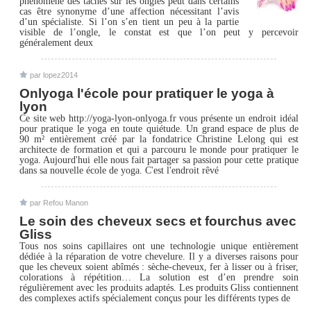
phénomène des taches sur les ongles peut dans certains
cas être synonyme d’une affection nécessitant l’avis
d’un spécialiste. Si l’on s’en tient un peu à la partie
visible de l’ongle, le constat est que l’on peut y percevoir
généralement deux
par lopez2014
Onlyoga l'école pour pratiquer le yoga à
lyon
Ce site web http://yoga-lyon-onlyoga.fr vous présente un endroit idéal
pour pratique le yoga en toute quiétude. Un grand espace de plus de
90 m² entièrement créé par la fondatrice Christine Lelong qui est
architecte de formation et qui a parcouru le monde pour pratiquer le
yoga. Aujourd'hui elle nous fait partager sa passion pour cette pratique
dans sa nouvelle école de yoga. C'est l'endroit rêvé
par Refou Manon
Le soin des cheveux secs et fourchus avec
Gliss
Tous nos soins capillaires ont une technologie unique entièrement
dédiée à la réparation de votre chevelure. Il y a diverses raisons pour
que les cheveux soient abîmés : sèche-cheveux, fer à lisser ou à friser,
colorations à répétition… La solution est d’en prendre soin
régulièrement avec les produits adaptés. Les produits Gliss contiennent
des complexes actifs spécialement conçus pour les différents types de