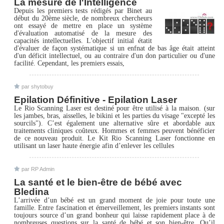
La mesure de l'Intelligence
Depuis les premiers tests rédigés par Binet au
début du 20ème siècle, de nombreux chercheurs
ont essayé de mettre en place un système
d'évaluation automatisé de la mesure des
capacités intellectuelles. L'objectif initial étatit
d'évaluer de façon systématique si un enfnat de bas âge était atteint
d'un déficit intellectuel, ou au contraire d'un don particulier ou d'une
facilité. Cependant, les premiers essais,
par shytobuy
Epilation Définitive - Epilation Laser
Le Rio Scanning Laser est destiné pour être utilisé à la maison. (sur
les jambes, bras, aisselles, le bikini et les parties du visage "excepté les
sourcils"). C’est également une alternative sûre et abordable aux
traitements cliniques coûteux. Hommes et femmes peuvent bénéficier
de ce nouveau produit. Le Kit Rio Scanning Laser fonctionne en
utilisant un laser haute énergie afin d’enlever les cellules
par RP Admin
La santé et le bien-être de bébé avec
Bledina
L’arrivée d’un bébé est un grand moment de joie pour toute une
famille. Entre fascination et émerveillement, les premiers instants sont
toujours source d’un grand bonheur qui laisse rapidement place à de
nombreuses questions sur la santé de bébé et son bien-être. Qu’il