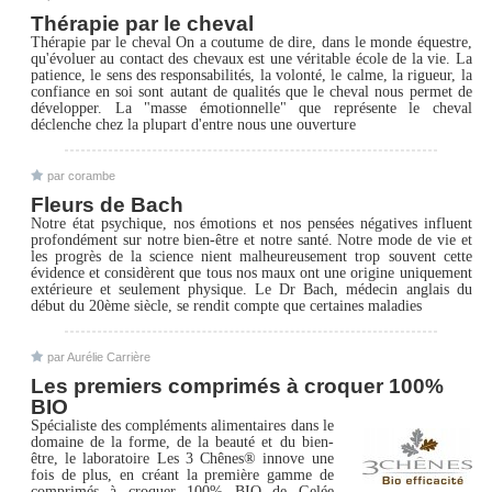
Thérapie par le cheval
Thérapie par le cheval On a coutume de dire, dans le monde équestre,
qu'évoluer au contact des chevaux est une véritable école de la vie. La
patience, le sens des responsabilités, la volonté, le calme, la rigueur, la
confiance en soi sont autant de qualités que le cheval nous permet de
développer. La "masse émotionnelle" que représente le cheval
déclenche chez la plupart d'entre nous une ouverture
par corambe
Fleurs de Bach
Notre état psychique, nos émotions et nos pensées négatives influent
profondément sur notre bien-être et notre santé. Notre mode de vie et
les progrès de la science nient malheureusement trop souvent cette
évidence et considèrent que tous nos maux ont une origine uniquement
extérieure et seulement physique. Le Dr Bach, médecin anglais du
début du 20ème siècle, se rendit compte que certaines maladies
par Aurélie Carrière
Les premiers comprimés à croquer 100%
BIO
Spécialiste des compléments alimentaires dans le
domaine de la forme, de la beauté et du bien-
être, le laboratoire Les 3 Chênes® innove une
fois de plus, en créant la première gamme de
comprimés à croquer 100% BIO de Gelée