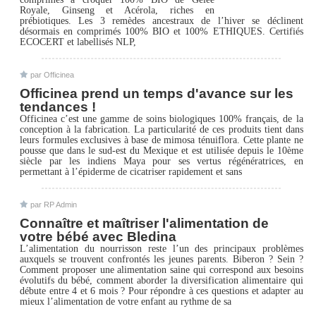
Royale, Ginseng et Acérola, riches en
prébiotiques. Les 3 remèdes ancestraux de l’hiver se déclinent
désormais en comprimés 100% BIO et 100% ETHIQUES. Certifiés
ECOCERT et labellisés NLP,
par Officinea
Officinea prend un temps d'avance sur les
tendances !
Officinea c’est une gamme de soins biologiques 100% français, de la
conception à la fabrication. La particularité de ces produits tient dans
leurs formules exclusives à base de mimosa ténuiflora. Cette plante ne
pousse que dans le sud-est du Mexique et est utilisée depuis le 10ème
siècle par les indiens Maya pour ses vertus régénératrices, en
permettant à l’épiderme de cicatriser rapidement et sans
par RP Admin
Connaître et maîtriser l'alimentation de
votre bébé avec Bledina
L’alimentation du nourrisson reste l’un des principaux problèmes
auxquels se trouvent confrontés les jeunes parents. Biberon ? Sein ?
Comment proposer une alimentation saine qui correspond aux besoins
évolutifs du bébé, comment aborder la diversification alimentaire qui
débute entre 4 et 6 mois ? Pour répondre à ces questions et adapter au
mieux l’alimentation de votre enfant au rythme de sa