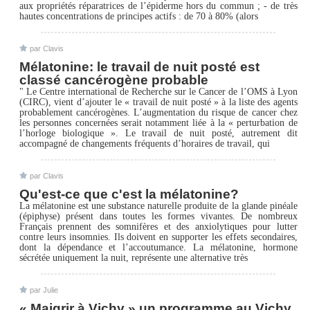
aux propriétés réparatrices de l’épiderme hors du commun ; - de très
hautes concentrations de principes actifs : de 70 à 80% (alors
par Clavis
Mélatonine: le travail de nuit posté est
classé cancérogène probable
" Le Centre international de Recherche sur le Cancer de l’OMS à Lyon
(CIRC), vient d’ajouter le « travail de nuit posté » à la liste des agents
probablement cancérogènes. L’augmentation du risque de cancer chez
les personnes concernées serait notamment liée à la « perturbation de
l’horloge biologique ». Le travail de nuit posté, autrement dit
accompagné de changements fréquents d’horaires de travail, qui
par Clavis
Qu'est-ce que c'est la mélatonine?
La mélatonine est une substance naturelle produite de la glande pinéale
(épiphyse) présent dans toutes les formes vivantes. De nombreux
Français prennent des somnifères et des anxiolytiques pour lutter
contre leurs insomnies. Ils doivent en supporter les effets secondaires,
dont la dépendance et l’accoutumance. La mélatonine, hormone
sécrétée uniquement la nuit, représente une alternative très
par Julie
« Maigrir à Vichy » un programme au Vichy