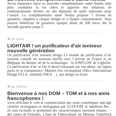
Novia Assurance lance sa nouvelle complémentaire santé Noelia faite
pour combattre la vie chère et apporter des solutions de
remboursements élevées sur des dépenses de santé onéreuses pour
l’assuré. La complémentaire santé Noelia propose 7 niveau de
garanties, adaptées à chaque budget et à chaque consommateur. Vous
pouvez bénéficier de garanties optique allant de 200 euros dès la
seconde garantie jusqu’à
par xavius
LIGHTAIR ! un purificateur d'air ioniseur
nouvelle génération
Un purificateur d'air ioniseur design Le monde du purificateur d’air
ioniseur connaît un nouveau souffle avec l’arrivée en France et en
Belgique du dernier né de la technologie : le IONFLOW de LightAir.
Ce purificateur d'air se fait d’abord remarqué par son allure, ses lignes
pures et sa transparence. Maintes fois récompensé (Déco International
Design ELLE, médaille IDEA…), son design en ferait
par Officinea
Bienvenue à nos DOM – TOM et à nos amis
francophones !
www.officinea.fr crée et commercialise des soins cosmétiques anti-âge
certifiés écologiques et biologiques par ECOCERT et labellisés Bio ;
ils sont exclusifs et présentent des caractéristiques rarement réunies : -
des cœurs de formules, à base de Tépescohuite ou Mimosa Ténuiflora