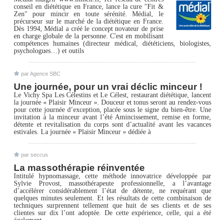
conseil en diététique en France, lance la cure "Fit &
Zen" pour mincir en toute sérénité. Médial, le
précurseur sur le marché de la diététique en France.
Dès 1994, Médial a créé le concept novateur de prise
en charge globale de la personne. C'est en mobilisant
compétences humaines (directeur médical, diététiciens, biologistes,
psychologues…) et outils
par Agence SBC
Une journée, pour un vrai déclic minceur !
Le Vichy Spa Les Célestins et Le Célest, restaurant diététique, lancent
la journée « Plaisir Minceur ». Douceur et tonus seront au rendez-vous
pour cette journée d’exception, placée sous le signe du bien-être. Une
invitation à la minceur avant l’été Amincissement, remise en forme,
détente et revitalisation du corps sont d’actualité avant les vacances
estivales. La journée « Plaisir Minceur » dédiée à
par seccus
La massothérapie réinventée
Intitulé hypnomassage, cette méthode innovatrice développée par
Sylvie Provost, massothérapeute professionnelle, a l’avantage
d’accélérer considérablement l’état de détente, ne requérant que
quelques minutes seulement. Et les résultats de cette combinaison de
techniques surprennent tellement que huit de ses clients et de ses
clientes sur dix l’ont adoptée. De cette expérience, celle, qui a été