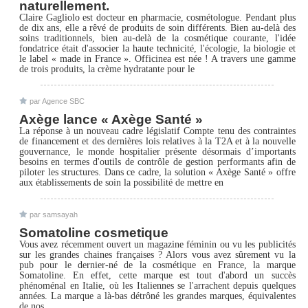
naturellement.
Claire Gagliolo est docteur en pharmacie, cosmétologue. Pendant plus
de dix ans, elle a rêvé de produits de soin différents. Bien au-delà des
soins traditionnels, bien au-delà de la cosmétique courante, l'idée
fondatrice était d'associer la haute technicité, l'écologie, la biologie et
le label « made in France ». Officinea est née ! A travers une gamme
de trois produits, la crème hydratante pour le
par Agence SBC
Axège lance « Axège Santé »
La réponse à un nouveau cadre législatif Compte tenu des contraintes
de financement et des dernières lois relatives à la T2A et à la nouvelle
gouvernance, le monde hospitalier présente désormais d’importants
besoins en termes d'outils de contrôle de gestion performants afin de
piloter les structures. Dans ce cadre, la solution « Axège Santé » offre
aux établissements de soin la possibilité de mettre en
par samsayah
Somatoline cosmetique
Vous avez récemment ouvert un magazine féminin ou vu les publicités
sur les grandes chaines françaises ? Alors vous avez sûrement vu la
pub pour le dernier-né de la cosmétique en France, la marque
Somatoline. En effet, cette marque est tout d'abord un succès
phénoménal en Italie, où les Italiennes se l'arrachent depuis quelques
années. La marque a là-bas détrôné les grandes marques, équivalentes
de nos