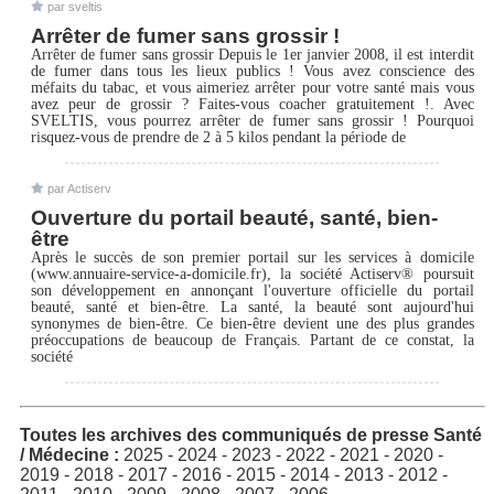
par sveltis
Arrêter de fumer sans grossir !
Arrêter de fumer sans grossir Depuis le 1er janvier 2008, il est interdit
de fumer dans tous les lieux publics ! Vous avez conscience des
méfaits du tabac, et vous aimeriez arrêter pour votre santé mais vous
avez peur de grossir ? Faites-vous coacher gratuitement !. Avec
SVELTIS, vous pourrez arrêter de fumer sans grossir ! Pourquoi
risquez-vous de prendre de 2 à 5 kilos pendant la période de
par Actiserv
Ouverture du portail beauté, santé, bien-
être
Après le succès de son premier portail sur les services à domicile
(www.annuaire-service-a-domicile.fr), la société Actiserv® poursuit
son développement en annonçant l'ouverture officielle du portail
beauté, santé et bien-être. La santé, la beauté sont aujourd'hui
synonymes de bien-être. Ce bien-être devient une des plus grandes
préoccupations de beaucoup de Français. Partant de ce constat, la
société
Toutes les archives des communiqués de presse Santé
/ Médecine :
2025
-
2024
-
2023
-
2022
-
2021
-
2020
-
2019
-
2018
-
2017
-
2016
-
2015
-
2014
-
2013
-
2012
-