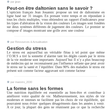
par jjean
Peut-on être daltonien sans le savoir ?
L'opticien français Jean Jouannic propose un test de daltonisme en
ligne basé sur 31 images. En prenant votre temps et en répondant à
tous les choix multiples, vous obtiendrez un rapport d'indicateurs pour
les types d'altération de la vision des couleurs Les images sont fondées
sur deux systèmes différents de jugement des couleurs. Le premier se
compose d' images montrant une grille avec une couleur
par Ressources & Actualisation
Gestion du stress
Le stress est aujourd'hui un véritable fléau à tel point que même
l’O.M.S a tiré la sonnette d’alarme tant les dégâts causés par le stress
de la vie moderne sont importants. Aujourd’hui Il n’y a plus beaucoup
de médecins qui ne reconnaissent pas l'influence néfaste que peut avoir
le stress sur la santé et l’équilibre. Dans 90% des maladies le stress est
présent soit comme facteur aggravant soit comme facteur
par maestro_2030
La forme sans les formes
Une nutrition équilibrée est essentielle au bien-être et contribue à
améliorer votre qualité de vie. Malheureusement, nos styles de vie
modernes et intenses ne facilitent pas les choix de vie équilibrée, qui
pourraient nous éviter quelques désagréments dans les années à venir.
A ce jour, la plupart des gens ne réunissent pas ce que la recherche