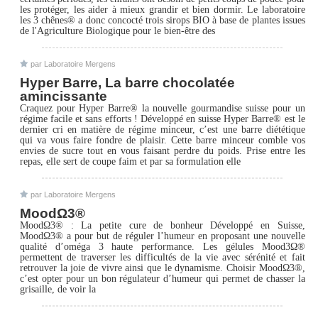
les protéger, les aider à mieux grandir et bien dormir. Le laboratoire
les 3 chênes® a donc concocté trois sirops BIO à base de plantes issues
de l'Agriculture Biologique pour le bien-être des
par Laboratoire Mergens
Hyper Barre, La barre chocolatée
amincissante
Craquez pour Hyper Barre® la nouvelle gourmandise suisse pour un
régime facile et sans efforts ! Développé en suisse Hyper Barre® est le
dernier cri en matière de régime minceur, c’est une barre diététique
qui va vous faire fondre de plaisir. Cette barre minceur comble vos
envies de sucre tout en vous faisant perdre du poids. Prise entre les
repas, elle sert de coupe faim et par sa formulation elle
par Laboratoire Mergens
MoodΩ3®
MoodΩ3® : La petite cure de bonheur Développé en Suisse,
MoodΩ3® a pour but de réguler l’humeur en proposant une nouvelle
qualité d’oméga 3 haute performance. Les gélules Mood3Ω®
permettent de traverser les difficultés de la vie avec sérénité et fait
retrouver la joie de vivre ainsi que le dynamisme. Choisir MoodΩ3®,
c’est opter pour un bon régulateur d’humeur qui permet de chasser la
grisaille, de voir la