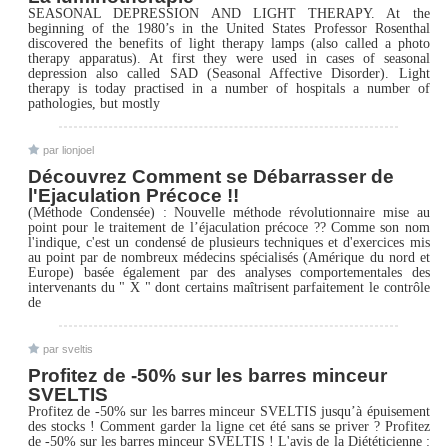
SEASONAL DEPRESSION AND LIGHT THERAPY. At the
beginning of the 1980’s in the United States Professor Rosenthal
discovered the benefits of light therapy lamps (also called a photo
therapy apparatus). At first they were used in cases of seasonal
depression also called SAD (Seasonal Affective Disorder). Light
therapy is today practised in a number of hospitals a number of
pathologies, but mostly
par lionjoel
Découvrez Comment se Débarrasser de
l'Ejaculation Précoce !!
(Méthode Condensée) : Nouvelle méthode révolutionnaire mise au
point pour le traitement de l’éjaculation précoce ?? Comme son nom
l'indique, c'est un condensé de plusieurs techniques et d'exercices mis
au point par de nombreux médecins spécialisés (Amérique du nord et
Europe) basée également par des analyses comportementales des
intervenants du " X " dont certains maîtrisent parfaitement le contrôle
de
par sveltis
Profitez de -50% sur les barres minceur
SVELTIS
Profitez de -50% sur les barres minceur SVELTIS jusqu’à épuisement
des stocks ! Comment garder la ligne cet été sans se priver ? Profitez
de -50% sur les barres minceur SVELTIS ! L'avis de la Diététicienne :