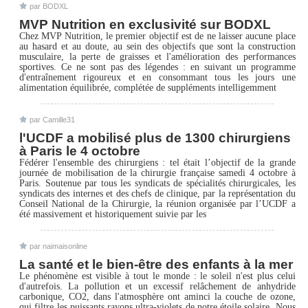
par BODXL
MVP Nutrition en exclusivité sur BODXL
Chez MVP Nutrition, le premier objectif est de ne laisser aucune place
au hasard et au doute, au sein des objectifs que sont la construction
musculaire, la perte de graisses et l'amélioration des performances
sportives. Ce ne sont pas des légendes : en suivant un programme
d'entraînement rigoureux et en consommant tous les jours une
alimentation équilibrée, complétée de suppléments intelligemment
par Camille31
l'UCDF a mobilisé plus de 1300 chirurgiens
à Paris le 4 octobre
Fédérer l'ensemble des chirurgiens : tel était l’objectif de la grande
journée de mobilisation de la chirurgie française samedi 4 octobre à
Paris. Soutenue par tous les syndicats de spécialités chirurgicales, les
syndicats des internes et des chefs de clinique, par la représentation du
Conseil National de la Chirurgie, la réunion organisée par l’UCDF a
été massivement et historiquement suivie par les
par naimaisonline
La santé et le bien-être des enfants à la mer
Le phénomène est visible à tout le monde : le soleil n'est plus celui
d'autrefois. La pollution et un excessif relâchement de anhydride
carbonique, CO2, dans l'atmosphère ont aminci la couche de ozone,
qui filtre les puissants rayons ultra-violets de notre étoile solaire. Nous