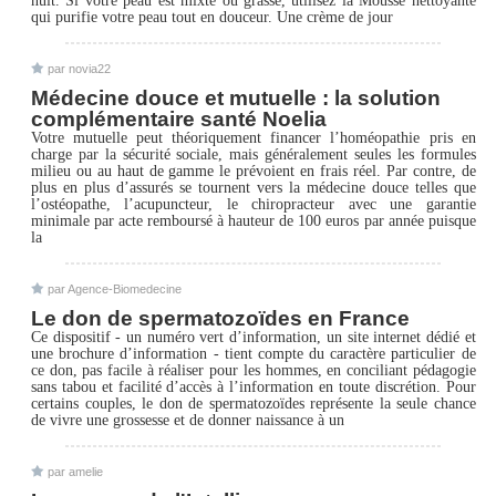
nuit. Si votre peau est mixte ou grasse, utilisez la Mousse nettoyante
qui purifie votre peau tout en douceur. Une crème de jour
par novia22
Médecine douce et mutuelle : la solution
complémentaire santé Noelia
Votre mutuelle peut théoriquement financer l’homéopathie pris en
charge par la sécurité sociale, mais généralement seules les formules
milieu ou au haut de gamme le prévoient en frais réel. Par contre, de
plus en plus d’assurés se tournent vers la médecine douce telles que
l’ostéopathe, l’acupuncteur, le chiropracteur avec une garantie
minimale par acte remboursé à hauteur de 100 euros par année puisque
la
par Agence-Biomedecine
Le don de spermatozoïdes en France
Ce dispositif - un numéro vert d’information, un site internet dédié et
une brochure d’information - tient compte du caractère particulier de
ce don, pas facile à réaliser pour les hommes, en conciliant pédagogie
sans tabou et facilité d’accès à l’information en toute discrétion. Pour
certains couples, le don de spermatozoïdes représente la seule chance
de vivre une grossesse et de donner naissance à un
par amelie