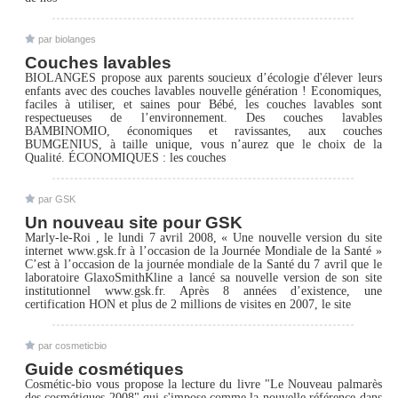
par biolanges
Couches lavables
BIOLANGES propose aux parents soucieux d’écologie d'élever leurs
enfants avec des couches lavables nouvelle génération ! Economiques,
faciles à utiliser, et saines pour Bébé, les couches lavables sont
respectueuses de l’environnement. Des couches lavables
BAMBINOMIO, économiques et ravissantes, aux couches
BUMGENIUS, à taille unique, vous n’aurez que le choix de la
Qualité. ÉCONOMIQUES : les couches
par GSK
Un nouveau site pour GSK
Marly-le-Roi , le lundi 7 avril 2008, « Une nouvelle version du site
internet www.gsk.fr à l’occasion de la Journée Mondiale de la Santé »
C’est à l’occasion de la journée mondiale de la Santé du 7 avril que le
laboratoire GlaxoSmithKline a lancé sa nouvelle version de son site
institutionnel www.gsk.fr. Après 8 années d’existence, une
certification HON et plus de 2 millions de visites en 2007, le site
par cosmeticbio
Guide cosmétiques
Cosmétic-bio vous propose la lecture du livre "Le Nouveau palmarès
des cosmétiques 2008" qui s'impose comme la nouvelle référence dans