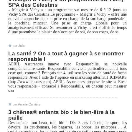
SPA des Célestins
« Maigrir à Vichy » : un programme sur mesure de 6 à 12 jours au
Vichy SPA des Célestins Le programme « Maigrir à Vichy » offre une
nouvelle approche pour la prise en charge de la surcharge pondérale :
le coaching minceur. Une prise en charge globale pour un
amaigrissement efficace Se ressourcer à Vichy, c’est s’offrir le temps
d’une parenthèse le plaisir de s’occuper de soi, de son corps, de sa
par Julie
La santé ? On a tout à gagner à se montrer
responsable !
APRIL Assurances innove avec Responsabilis, sa nouvelle
complémentaire santé. Responsabilis convient particulièrement à tous
ceux qui, comme 3 Français sur 4, utilisent les soins de santé de façon
responsable. Avec l’aide de l’agence en marketing alternatif ICIMARS
(http://www.icimars.com) APRIL Assurances propose le site « Etes-
vous responsable » consacré à Responsabilis, où chacun peut mesurer
son
par Aurélie Carrière
3 chênes® enfants bio : le bien-être à la
paille
Des enfants tout beau, tout bio ! Dès 3 ans L'école, le sport, les
devoirs, les cauchemars, les bagarres, les bobos, les microbes … A
certaines périodes, les enfants ont besoin de petits coups de pouce pour