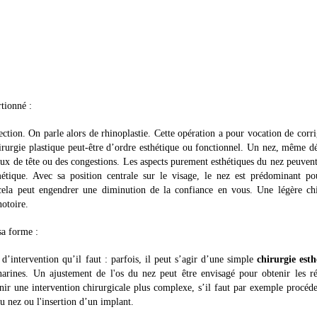
tionné :
ection. On parle alors de rhinoplastie. Cette opération a pour vocation de corri
chirurgie plastique peut-être d’ordre esthétique ou fonctionnel. Un nez, même 
ux de tête ou des congestions. Les aspects purement esthétiques du nez peuven
étique. Avec sa position centrale sur le visage, le nez est prédominant po
cela peut engendrer une diminution de la confiance en vous. Une légère chi
notoire.
sa forme :
d’intervention qu’il faut : parfois, il peut s’agir d’une simple
chirurgie esth
narines. Un ajustement de l'os du nez peut être envisagé pour obtenir les ré
nir une intervention chirurgicale plus complexe, s’il faut par exemple procéd
du nez ou l'insertion d’un implant.