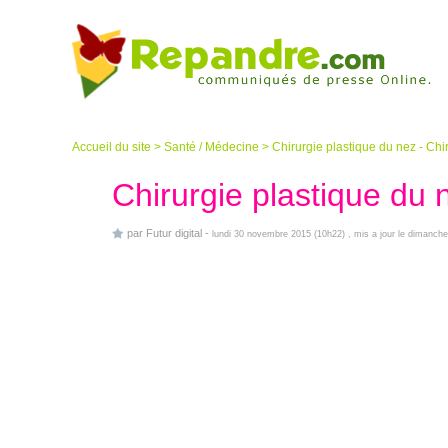
Accueil du site
>
Santé / Médecine
>
Chirurgie plastique du nez - Ch
Chirurgie plastique du 
par
Futur digital
-
lundi 30 novembre 2015 (10h22)
, mis a jour le dimanch