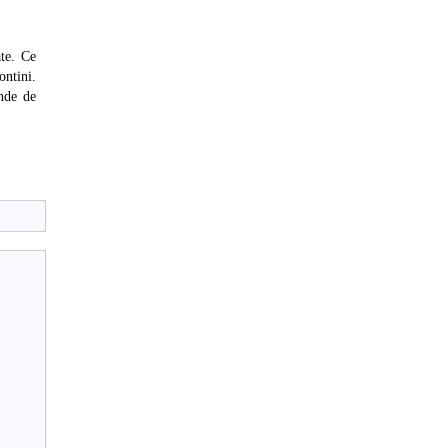
te. Ce
ntini.
nde de