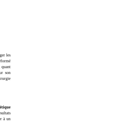
ger les
déformé
t quant
ur son
rurgie
étique
sultats
er à un