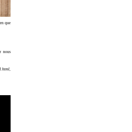
ien que
r nous
l.html
,