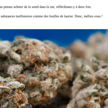
us pensez acheter de la weed dans la rue, réfléchissez-y à deux fois.
des substances inoffensives comme des feuilles de laurier. Donc, méfiez-vous !