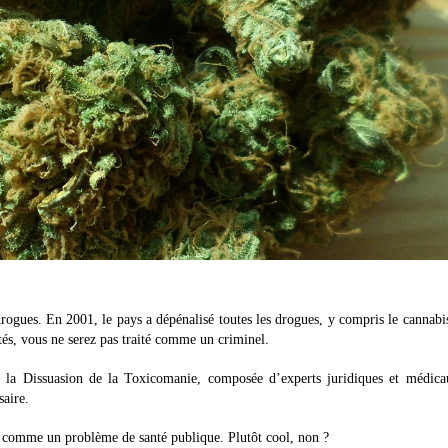
rogues. En 2001, le pays a dépénalisé toutes les drogues, y compris le cannabi
ités, vous ne serez pas traité comme un criminel.
la Dissuasion de la Toxicomanie, composée d’experts juridiques et médicau
saire.
ie comme un problème de santé publique. Plutôt cool, non ?