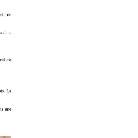
sein de
ra dans
cal est
is. La
ns une