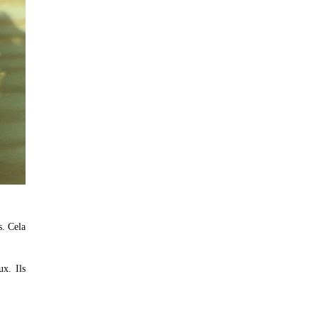
s. Cela
x. Ils