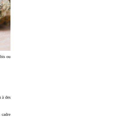
bis ou
n à des
n cadre