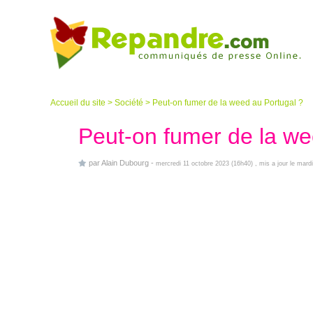
Accueil du site
>
Société
>
Peut-on fumer de la weed au Portugal ?
Peut-on fumer de la we
par
Alain Dubourg
-
mercredi 11 octobre 2023 (16h40)
, mis a jour le mar