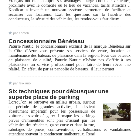
Français ont bien compris ses avantages : large choix de véhicules,
proximité avec le domicile ou le lieu de vacances, tarifs attractifs…
Koolicar a inventé un nouveau système permettant de faciliter et
sécuriser ces locations. Exit les questions sur la fiabilité des
conducteurs, la sécurité des véhicules, les rendez-vous fastidieux
par sameh
Concessionnaire Bénéteau
Paturle Nautic, le concessionnaire exclusif de la marque Bénéteau sur
la Côte d'Azur vous présente ses services de vente, location et
maintenance des bateaux de plaisance dans la région. Pour des bateaux
de plaisance de qualité, Paturle Nautic n'hésite pas d'offrir à ses
plaisanciers un service professionnel pour faire de leurs rêves une
réalité. En effet, de par sa panoplie de bateaux, il leur permet
par felixiano
Six techniques pour débusquer une
superbe place de parking
Lorsqu’on se retrouve en milieu urbain, surtout
en période de grandes activités, il devient
absolument impératif pour les possesseurs de
voiture de savoir où garer. Lorsque les parkings
privés d’immeubles sont pris d’assaut par les
véhicules des résidents, ça se corse et dans la rue,
sabotages de pneus, contraventions, verbalisations et vandalismes
attendent souvent le conducteur malheureux. René