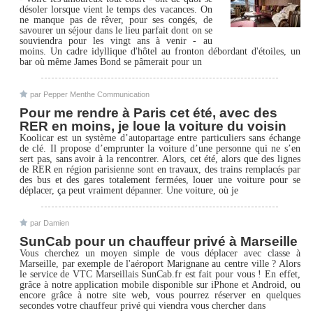
désoler lorsque vient le temps des vacances. On
ne manque pas de rêver, pour ses congés, de
savourer un séjour dans le lieu parfait dont on se
souviendra pour les vingt ans à venir - au
moins. Un cadre idyllique d'hôtel au fronton débordant d'étoiles, un
bar où même James Bond se pâmerait pour un
par Pepper Menthe Communication
Pour me rendre à Paris cet été, avec des
RER en moins, je loue la voiture du voisin
Koolicar est un système d’autopartage entre particuliers sans échange
de clé. Il propose d’emprunter la voiture d’une personne qui ne s’en
sert pas, sans avoir à la rencontrer. Alors, cet été, alors que des lignes
de RER en région parisienne sont en travaux, des trains remplacés par
des bus et des gares totalement fermées, louer une voiture pour se
déplacer, ça peut vraiment dépanner. Une voiture, où je
par Damien
SunCab pour un chauffeur privé à Marseille
Vous cherchez un moyen simple de vous déplacer avec classe à
Marseille, par exemple de l'aéroport Marignane au centre ville ? Alors
le service de VTC Marseillais SunCab.fr est fait pour vous ! En effet,
grâce à notre application mobile disponible sur iPhone et Android, ou
encore grâce à notre site web, vous pourrez réserver en quelques
secondes votre chauffeur privé qui viendra vous chercher dans