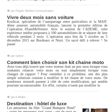
par Pepper Menthe Communication
Vivre deux mois sans voiture
Koolicar, spécialiste de l’autopartage entre particuliers et la MAIF,
4ème assureur automobile français, lancent la première édition de
l’opération #SansMaVoiture. Avec le soutien de l’ADEME, cette
expérience inédite proposera à 100 automobilistes de se séparer de leur
véhicule pendant 2 mois. L’opération aura lieu du 5 octobre au 5
décembre 2015 sur Bordeaux et Niort. Un sacré défi à relever ! Se
passer
par sylesk
Comment bien choisir son kit chaine moto
Avez-vous déjà trouvé que votre moteur était un peu mou lorsque vous
souhaitez relancer votre moto ou tout simplement lorsque vous
changez de rapport ? Pour remédier à ce problème, une des plus
simple solutions consiste à modifier le kit chaine de votre moto. De
nombreux motards passent à côté de cette modification, qui semble
pourtant incontournable. En effet, certains n'osent pas modifier la
par A-Melies
Destination : hôtel de luxe
Les amoureux du film "Grand Budapest Hotel"
- voire les amoureux tout court - ont de quoi se