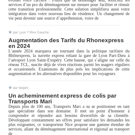
évoluer votre carrière ? Plutôt que de déménager seul, sollicitez les
services d’un pro du déménagement sur mesure pour faciliter et réussir
cette transition professionnelle. Cette solution simplifiera aussi votre
intégration dans votre nouveau lieu de résidence. Un changement de
vie peut devenir une source d’appréhension, voire de
par Lyon 7 Rive Gauche
Augmentation des Tarifs du Rhonexpress
en 2024
L'année 2024 marquera un tournant dans la politique tarifaire du
Rhônexpress, la navette express reliant la gare de Lyon Part-Dieu à
l’aéroport Lyon Saint-Exupéry. Cette hausse, qui s’aligne sur celle du
réseau TCL, suscite déjà de vives réactions parmi les usagers réguliers
et occasionnels. Examinons de plus près les implications de cette
augmentation et les alternatives disponibles pour les voyageurs.
par fanjani
Un acheminement express de colis par
Transports Mari
Depuis plus de 100 ans, Transports Mari a su se positionner en tant
que spécialiste dans son domaine. Il met un point d'honneur à
comprendre et répondre aux besoins diversifiés de sa clientèle.
Développant constamment ses offres pour satisfaire les demandes les
plus exigeantes, ce transporteur Nice propose une gamme étendue de
services, allant du déménagement international et régional au transport
de