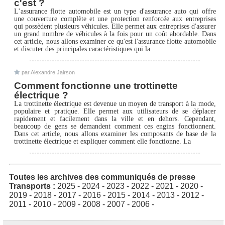
c'est ?
L’assurance flotte automobile est un type d'assurance auto qui offre
une couverture complète et une protection renforcée aux entreprises
qui possèdent plusieurs véhicules. Elle permet aux entreprises d'assurer
un grand nombre de véhicules à la fois pour un coût abordable. Dans
cet article, nous allons examiner ce qu'est l'assurance flotte automobile
et discuter des principales caractéristiques qui la
par Alexandre Jairson
Comment fonctionne une trottinette
électrique ?
La trottinette électrique est devenue un moyen de transport à la mode,
populaire et pratique. Elle permet aux utilisateurs de se déplacer
rapidement et facilement dans la ville et en dehors. Cependant,
beaucoup de gens se demandent comment ces engins fonctionnent.
Dans cet article, nous allons examiner les composants de base de la
trottinette électrique et expliquer comment elle fonctionne. La
Toutes les archives des communiqués de presse
Transports :
2025
-
2024
-
2023
-
2022
-
2021
-
2020
-
2019
-
2018
-
2017
-
2016
-
2015
-
2014
-
2013
-
2012
-
2011
-
2010
-
2009
-
2008
-
2007
-
2006
-