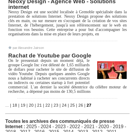
Neoxy Design - Agence Web - Solutions
internet
Neoxy Design est une société localisée à Grenoble spécialisée dans la
prestation de solutions Internet. Neoxy Design propose des solutions
clés en main, ou sur mesure en s'occupant de la création de vos sites
Internet, de l'hébergement, jusqu'à son référencement sur le web en
fonction vos besoins. Cette entreprise a pour but d'accompagner les
organisations dans la mise en place de leurs projets, en
par Alexandre Jairson
Rachat de Youtube par Google
On le pressentait depuis un moment déjà, le
groupe Google Inc s'est délesté de 1,65 milliards
de dollars pour racheter le site de diffusion de
vidéo Youtube. Depuis quelques années Google
nous a habitué à racheter ses concurrents directs
ou indirects ou certaines startup à fort potentiel
commercial. L'an dernier la société détentrice du célèbre moteur de
recherche, a dépensé pas moins de 130,5 millions
...
|
18
|
19
|
20
|
21
|
22
|
23
|
24
|
25
|
26
|
27
Toutes les archives des
communiqués de presse
Internet
:
2025
-
2024
-
2023
-
2022
-
2021
-
2020
-
2019
-
2018
-
2017
-
2016
-
2015
-
2014
-
2013
-
2012
-
2011
-