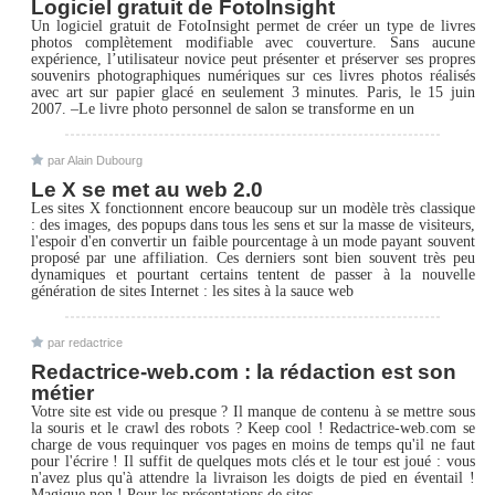
Logiciel gratuit de FotoInsight
Un logiciel gratuit de FotoInsight permet de créer un type de livres
photos complètement modifiable avec couverture. Sans aucune
expérience, l’utilisateur novice peut présenter et préserver ses propres
souvenirs photographiques numériques sur ces livres photos réalisés
avec art sur papier glacé en seulement 3 minutes. Paris, le 15 juin
2007. –Le livre photo personnel de salon se transforme en un
par Alain Dubourg
Le X se met au web 2.0
Les sites X fonctionnent encore beaucoup sur un modèle très classique
: des images, des popups dans tous les sens et sur la masse de visiteurs,
l'espoir d'en convertir un faible pourcentage à un mode payant souvent
proposé par une affiliation. Ces derniers sont bien souvent très peu
dynamiques et pourtant certains tentent de passer à la nouvelle
génération de sites Internet : les sites à la sauce web
par redactrice
Redactrice-web.com : la rédaction est son
métier
Votre site est vide ou presque ? Il manque de contenu à se mettre sous
la souris et le crawl des robots ? Keep cool ! Redactrice-web.com se
charge de vous requinquer vos pages en moins de temps qu'il ne faut
pour l'écrire ! Il suffit de quelques mots clés et le tour est joué : vous
n'avez plus qu'à attendre la livraison les doigts de pied en éventail !
Magique non ! Pour les présentations de sites