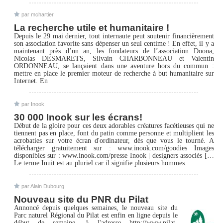
par mchartier
La recherche utile et humanitaire !
Depuis le 29 mai dernier, tout internaute peut soutenir financièrement
son association favorite sans dépenser un seul centime ! En effet, il y a
maintenant près d’un an, les fondateurs de l’association Doona,
Nicolas DESMARETS, Silvain CHARBONNEAU et Valentin
ORDONNEAU, se lançaient dans une aventure hors du commun :
mettre en place le premier moteur de recherche à but humanitaire sur
Internet. En
par Inook
30 000 Inook sur les écrans!
Début de la gloire pour ces deux adorables créatures facétieuses qui ne
tiennent pas en place, font du patin comme personne et multiplient les
acrobaties sur votre écran d'ordinateur, dès que vous le tourné. A
télécharger gratuitement sur : www.inook.com/goodies Images
disponibles sur : www.inook.com/presse Inook | designers associés […
Le terme Inuit est au pluriel car il signifie plusieurs hommes.
par Alain Dubourg
Nouveau site du PNR du Pilat
Annoncé depuis quelques semaines, le nouveau site du
Parc naturel Régional du Pilat est enfin en ligne depuis le
début de semaine, à l'adresse http://www.pilat-