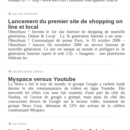
rendant ici >> http://www.ab6.com Comment vous appelez vous et
par eric maréchal
Lancement du premier site de shopping on
line et local
Ohmybuzz ! Invente le 1er site Internet de shopping de nouvelle
génération, Online & Local . La 3e génération Internet à un nom :
Ohmybuzz ! Communiqué de presse Paris, le 19 octobre 2006 –
Ohmybuzz ! lancera fin novembre 2006 un service Internet de
nouvelle génération. Ce site est unique au monde et préfigure la 3e
génération Internet (après le web 2.0). « Imaginez... une plateforme
fédérant les
par Alexandre Jairson
Myspace versus Youtube
La News a fait le tour du monde, le groupe Google a racheté lundi
dernier le site communautaire de vidéos en ligne Youtube. Dès
mercredi les effets s'en sont fait ressentir, d'une part du côté du
Nasdaq, où l'action de google a grimpé, mais aussi du côté des
concurrents directs de Google sur le secteur vidéo, notament du
groupe News Corp, détenteur de 53% des actions de la célèbre
communauté Myspace.
par neoxy