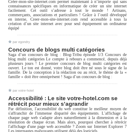
Créer-mon-site-internet.com permet maintenant à n’importe qui sans
connaissances spécifiques en informatique de créer un site internet
facilement. Cet outil s’adresse à tout le monde ! Artisans,
commerçants, associations et particuliers ! Grâce à l’outil développé
en interne, Creer-mon-site-internet.com rend accessible à tous la
création d’un site internet avec pour seul équipement un ordinateur
équipé
par egondry
Concours de blogs multi catégories
Saga d’un concours de blog : Blog-Tribu épisode 1/3 Concours de
blog multi catégories Le compte à rebours a commencé, depuis déjà
plusieurs jours ! Le premier concours de blog multi catégories est
ouvert. Le ton est donné, votre blog doit être né sous le signe de la
famille. De la conception à la rédaction ou au récit, le thème de la «
famille » doit être omniprésent ! Saga d’un concours de blog :
par votre-hotel
Accessibilité : Le site votre-hotel.com se
rétrécit pour mieux s'agrandir
Par définition, l'accessibilité du web constitue le meilleur moyen de
s'affranchir de l'immense disparité des équipements. L'affichage de
chaque page web s'adapte alors naturellement à la dimension et à la
résolution de chaque écran. Mais alors, pourquoi chercher à rétrécir
l'affichage d'une page web accessible ? Zoom sur Internet Explorer 7
Les internautes malvoyants utilisent déjà des logiciels