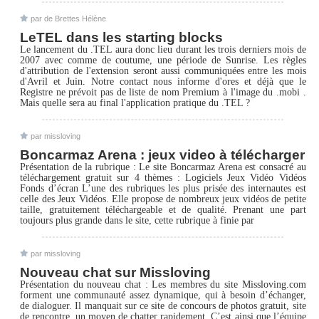
par de Brettes Hélène
LeTEL dans les starting blocks
Le lancement du .TEL aura donc lieu durant les trois derniers mois de
2007 avec comme de coutume, une période de Sunrise. Les règles
d'attribution de l'extension seront aussi communiquées entre les mois
d'Avril et Juin. Notre contact nous informe d'ores et déjà que le
Registre ne prévoit pas de liste de nom Premium à l'image du .mobi .
Mais quelle sera au final l'application pratique du .TEL ?
par missloving
Boncarmaz Arena : jeux video à télécharger
Présentation de la rubrique : Le site Boncarmaz Arena est consacré au
téléchargement gratuit sur 4 thèmes : Logiciels Jeux Vidéo Vidéos
Fonds d’écran L’une des rubriques les plus prisée des internautes est
celle des Jeux Vidéos. Elle propose de nombreux jeux vidéos de petite
taille, gratuitement téléchargeable et de qualité. Prenant une part
toujours plus grande dans le site, cette rubrique à finie par
par missloving
Nouveau chat sur Missloving
Présentation du nouveau chat : Les membres du site Missloving.com
forment une communauté assez dynamique, qui à besoin d’échanger,
de dialoguer. Il manquait sur ce site de concours de photos gratuit, site
de rencontre, un moyen de chatter rapidement. C’est ainsi que l’équipe