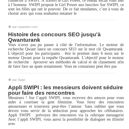
connecter à SWIPI. À travers le Girl Power, ce réseau social vous met
à l’honneur. SWIPI propose le Girl Power aux inscrites Sur SWIPI, ce
sont les filles qui ont le pouvoir. De ce fait mesdames, c’est à vous de
choisir avec qui vous souhaitez entamer le
par repandre.com
Histoire des concours SEO jusqu'à
Qwanturank
Vous n'avez pas pu passer à côté de l'information. Le moteur de
recherche Qwant lance un concours SEO sur le mot clé Qwanturank.
L'objectif pour les participants : être le premier dans 6 mois sur le
moteur Qwant pour la requête Qwanturank. L'objectif pour le moteur
de recherche : éprouver ses méthodes de calcul et de classement afin
de faire face au spam notamment. Vous ne connaissez peut être pas
par Swipi
Appli SWIPI : les messieurs doivent séduire
pour faire des rencontres
Messieurs ! Sur l’appli SWIPI, vous recevrez des astuces pour vous
aider à courtiser la gent féminine. Vous ferez des rencontres
amoureuses et trouverez peut-être l’amour. Sans oublier que vous
devrez vous servir de la séduction pour approcher les célibataires.
Appli SWIPI : prévoyez des rencontres via la rubrique messagerie
Avec l’appli SWIPI, vous aurez la possibilité de dialoguer en illimité
avec