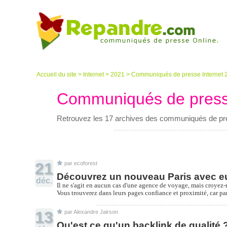
Accueil du site
>
Internet
>
2021
>
Communiqués de presse Internet 
Communiqués de presse
Retrouvez les 17 archives des communiqués de pre
21
par ecoforest
Découvrez un nouveau Paris avec e
déc.
Il ne s'agit en aucun cas d'une agence de voyage, mais croyez-
Vous trouverez dans leurs pages confiance et proximité, car pa
13
par Alexandre Jairson
Qu'est ce qu'un backlink de qualité 