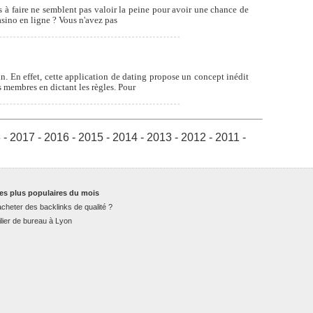
ses à faire ne semblent pas valoir la peine pour avoir une chance de
asino en ligne ? Vous n'avez pas
n. En effet, cette application de dating propose un concept inédit
s membres en dictant les règles. Pour
8
-
2017
-
2016
-
2015
-
2014
-
2013
-
2012
-
2011
-
es plus populaires du mois
cheter des backlinks de qualité ?
lier de bureau à Lyon