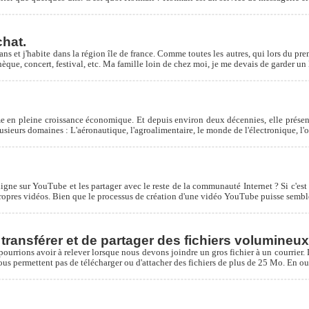
chat.
s et j'habite dans la région île de france. Comme toutes les autres, qui lors du pre
hèque, concert, festival, etc. Ma famille loin de chez moi, je me devais de garder un l
 en pleine croissance économique. Et depuis environ deux décennies, elle présent
usieurs domaines : L'aéronautique, l'agroalimentaire, le monde de l'électronique, l'o
igne sur YouTube et les partager avec le reste de la communauté Internet ? Si c'est le
pres vidéos. Bien que le processus de création d'une vidéo YouTube puisse sembler
ransférer et de partager des fichiers volumineux
pourrions avoir à relever lorsque nous devons joindre un gros fichier à un courrier.
vous permettent pas de télécharger ou d'attacher des fichiers de plus de 25 Mo. En o