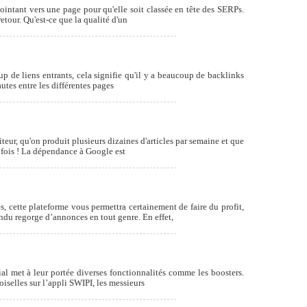
pointant vers une page pour qu'elle soit classée en tête des SERPs.
etour. Qu'est-ce que la qualité d'un
p de liens entrants, cela signifie qu'il y a beaucoup de backlinks
autes entre les différentes pages
eur, qu'on produit plusieurs dizaines d'articles par semaine et que
a fois ! La dépendance à Google est
 cette plateforme vous permettra certainement de faire du profit,
ndu regorge d’annonces en tout genre. En effet,
ial met à leur portée diverses fonctionnalités comme les boosters.
oiselles sur l’appli SWIPI, les messieurs