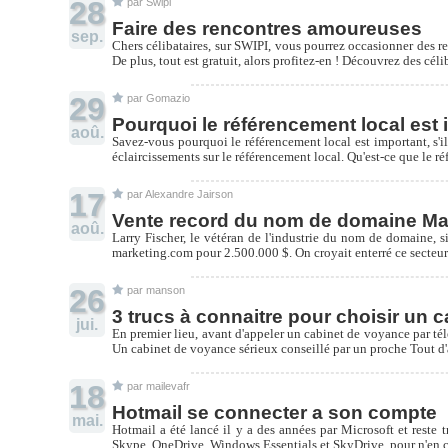
28
par Swipi
Faire des rencontres amoureuses
sep.
Chers célibataires, sur SWIPI, vous pourrez occasionner des re
De plus, tout est gratuit, alors profitez-en ! Découvrez des cé
29
par Gomazio
Pourquoi le référencement local est 
aoû.
Savez-vous pourquoi le référencement local est important, s'i
éclaircissements sur le référencement local. Qu'est-ce que le ré
17
par Alexandre Jairson
Vente record du nom de domaine Mar
aoû.
Larry Fischer, le vétéran de l'industrie du nom de domaine, 
marketing.com pour 2.500.000 $. On croyait enterré ce secteur 
26
par manson
3 trucs à connaitre pour choisir un 
jui.
En premier lieu, avant d'appeler un cabinet de voyance par télép
Un cabinet de voyance sérieux conseillé par un proche Tout d'
18
par mailevafr
Hotmail se connecter a son compte
mai.
Hotmail a été lancé il y a des années par Microsoft et rest
Skype, OneDrive, Windows Essentials et SkyDrive, pour n'en ci