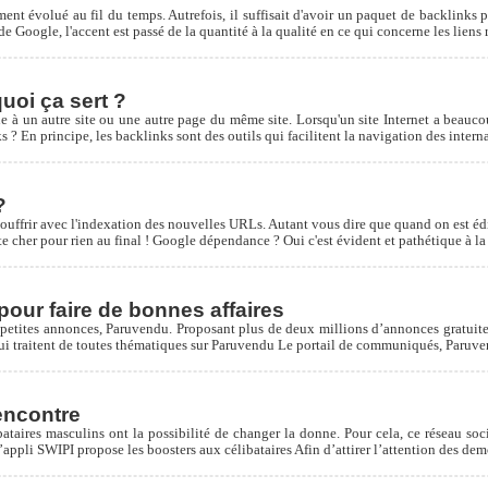
ent évolué au fil du temps. Autrefois, il suffisait d'avoir un paquet de backlinks 
e Google, l'accent est passé de la quantité à la qualité en ce qui concerne les liens r
uoi ça sert ?
e à un autre site ou une autre page du même site. Lorsqu'un site Internet a beaucou
s ? En principe, les backlinks sont des outils qui facilitent la navigation des intern
?
ouffrir avec l'indexation des nouvelles URLs. Autant vous dire que quand on est édit
te cher pour rien au final ! Google dépendance ? Oui c'est évident et pathétique à l
our faire de bonnes affaires
petites annonces, Paruvendu. Proposant plus de deux millions d’annonces gratuites,
 qui traitent de toutes thématiques sur Paruvendu Le portail de communiqués, Paruve
encontre
ataires masculins ont la possibilité de changer la donne. Pour cela, ce réseau soc
L’appli SWIPI propose les boosters aux célibataires Afin d’attirer l’attention des dem