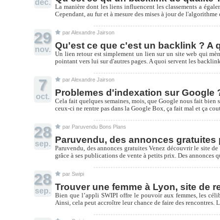
déc.
La manière dont les liens influencent les classements a égalem
Cependant, au fur et à mesure des mises à jour de l'algorithme d
29
par Alexandre Jairson
Qu'est ce que c'est un backlink ? A q
nov.
Un lien retour est simplement un lien sur un site web qui mèn
pointant vers lui sur d'autres pages. A quoi servent les backlink
7
par Alexandre Jairson
Problemes d'indexation sur Google 
oct.
Cela fait quelques semaines, mois, que Google nous fait bien s
ceux-ci ne rentre pas dans la Google Box, ça fait mal et ça cou
28
par Paruvendu Bons Plans
Paruvendu, des annonces gratuites p
sep.
Paruvendu, des annonces gratuites Venez découvrir le site de 
grâce à ses publications de vente à petits prix. Des annonces
28
par Swipi
Trouver une femme à Lyon, site de r
sep.
Bien que l’appli SWIPI offre le pouvoir aux femmes, les célib
Ainsi, cela peut accroître leur chance de faire des rencontres. 