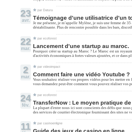
23
par Datura
Témoignage d'une utilisatrice d'un t
avr.
Je me présente, je m’appelle Mylène, je suis une femme de 35 an
déstabilisante. Plus de rencontre possible dans les bars, discot
22
par ecoforest
Lancement d'une startup au maroc.
mar.
Pourquoi créer sa startup au Maroc ? Le Maroc est un royaume
d'activités économiques à fortes valeurs ajoutées, et ce dans pl
2
par videoimpact
Comment faire une vidéo Youtube ?
mar.
Vous souhaitez réaliser vos propres vidéos pour les mettre en l
vous demandez peut-être comment vous pouvez réaliser vos pro
24
par ecoforest
TransferNow : Le moyen pratique de t
fév.
La plupart d'entre nous ici sont conscients des défis que nous 
des services de courrier électronique fournissant des sites ne 
11
par casinoenligne
Guide des jeux de casino en ligne