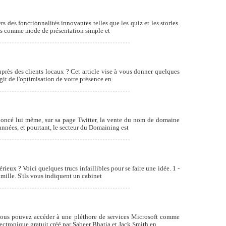
 des fonctionnalités innovantes telles que les quiz et les stories.
ories comme mode de présentation simple et
uprès des clients locaux ? Cet article vise à vous donner quelques
agit de l'optimisation de votre présence en
annoncé lui même, sur sa page Twitter, la vente du nom de domaine
années, et pourtant, le secteur du Domaining est
rieux ? Voici quelques trucs infaillibles pour se faire une idée. 1 -
mille. S'ils vous indiquent un cabinet
 vous pouvez accéder à une pléthore de services Microsoft comme
ctronique gratuit créé par Sabeer Bhatia et Jack Smith en