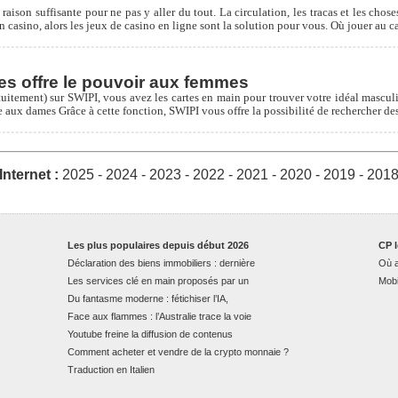
 raison suffisante pour ne pas y aller du tout. La circulation, les tracas et les cho
n casino, alors les jeux de casino en ligne sont la solution pour vous. Où jouer au c
res offre le pouvoir aux femmes
tuitement) sur SWIPI, vous avez les cartes en main pour trouver votre idéal masculi
se aux dames Grâce à cette fonction, SWIPI vous offre la possibilité de rechercher de
nternet :
2025
-
2024
-
2023
-
2022
-
2021
-
2020
-
2019
-
201
Les plus populaires depuis début 2026
CP l
Déclaration des biens immobiliers : dernière
Où a
Les services clé en main proposés par un
Mobi
Du fantasme moderne : fétichiser l’IA,
Face aux flammes : l’Australie trace la voie
Youtube freine la diffusion de contenus
Comment acheter et vendre de la crypto monnaie ?
Traduction en Italien