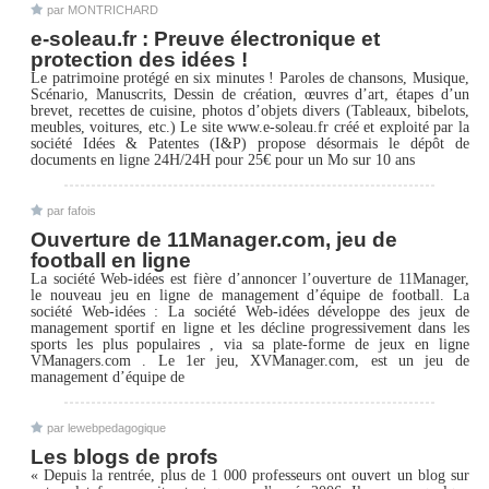
par MONTRICHARD
e-soleau.fr : Preuve électronique et
protection des idées !
Le patrimoine protégé en six minutes ! Paroles de chansons, Musique,
Scénario, Manuscrits, Dessin de création, œuvres d’art, étapes d’un
brevet, recettes de cuisine, photos d’objets divers (Tableaux, bibelots,
meubles, voitures, etc.) Le site www.e-soleau.fr créé et exploité par la
société Idées & Patentes (I&P) propose désormais le dépôt de
documents en ligne 24H/24H pour 25€ pour un Mo sur 10 ans
par fafois
Ouverture de 11Manager.com, jeu de
football en ligne
La société Web-idées est fière d’annoncer l’ouverture de 11Manager,
le nouveau jeu en ligne de management d’équipe de football. La
société Web-idées : La société Web-idées développe des jeux de
management sportif en ligne et les décline progressivement dans les
sports les plus populaires , via sa plate-forme de jeux en ligne
VManagers.com . Le 1er jeu, XVManager.com, est un jeu de
management d’équipe de
par lewebpedagogique
Les blogs de profs
« Depuis la rentrée, plus de 1 000 professeurs ont ouvert un blog sur