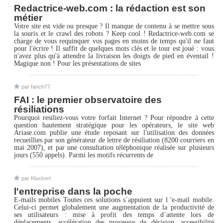
Redactrice-web.com : la rédaction est son
métier
Votre site est vide ou presque ? Il manque de contenu à se mettre sous
la souris et le crawl des robots ? Keep cool ! Redactrice-web.com se
charge de vous requinquer vos pages en moins de temps qu'il ne faut
pour l'écrire ! Il suffit de quelques mots clés et le tour est joué : vous
n'avez plus qu'à attendre la livraison les doigts de pied en éventail !
Magique non ! Pour les présentations de sites
par fanch77
FAI : le premier observatoire des
résiliations
Pourquoi resiliez-vous votre forfait Internet ? Pour répondre à cette
question hautement stratégique pour les opérateurs, le site web
Ariase.com publie une étude reposant sur l'utilisation des données
recueillies par son générateur de lettre de résiliation (8200 courriers en
mai 2007), et par une consultation téléphonique réalisée sur plusieurs
jours (550 appels). Parmi les motifs récurrents de
par Kluckert
l'entreprise dans la poche
E-mails mobiles Toutes ces solutions s´appuient sur l 'e-mail mobile.
Celui-ci permet globalement une augmentation de la productivité de
ses utilisateurs : mise à profit des temps d´attente lors de
déplacements, accélération des processus de décision, accessibilité