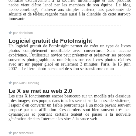
consacré exclusivement à la sécurité informatique et aux produits
neobe vient d'être lancé par les membres de son équipe. Le blog
neobe.com/blog/, s’adresse aux simples curieux, aux passionnés de
sécurité et de télésauvegarde mais aussi à la clientèle de cette start-up
innovante
par danielben
Logiciel gratuit de FotoInsight
Un logiciel gratuit de FotoInsight permet de créer un type de livres
photos complètement modifiable avec couverture. Sans aucune
expérience, l’utilisateur novice peut présenter et préserver ses propres
souvenirs photographiques numériques sur ces livres photos réalisés
avec art sur papier glacé en seulement 3 minutes. Paris, le 15 juin
2007. –Le livre photo personnel de salon se transforme en un
par Alain Dubourg
Le X se met au web 2.0
Les sites X fonctionnent encore beaucoup sur un modèle très classique
: des images, des popups dans tous les sens et sur la masse de visiteurs,
l'espoir d'en convertir un faible pourcentage à un mode payant souvent
proposé par une affiliation. Ces derniers sont bien souvent très peu
dynamiques et pourtant certains tentent de passer à la nouvelle
génération de sites Internet : les sites à la sauce web
par redactrice