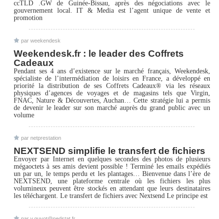
ccTLD .GW de Guinée-Bissau, après des négociations avec le
gouvernement local. IT & Media est l’agent unique de vente et
promotion
par weekendesk
Weekendesk.fr : le leader des Coffrets
Cadeaux
Pendant ses 4 ans d’existence sur le marché français, Weekendesk,
spécialiste de l’intermédiation de loisirs en France, a développé en
priorité la distribution de ses Coffrets Cadeaux® via les réseaux
physiques d’agences de voyages et de magasins tels que Virgin,
FNAC, Nature & Découvertes, Auchan… Cette stratégie lui a permis
de devenir le leader sur son marché auprès du grand public avec un
volume
par netprestation
NEXTSEND simplifie le transfert de fichiers
Envoyer par Internet en quelques secondes des photos de plusieurs
mégaoctets à ses amis devient possible ! Terminé les emails expédiés
un par un, le temps perdu et les plantages… Bienvenue dans l’ère de
NEXTSEND, une plateforme centrale où les fichiers les plus
volumineux peuvent être stockés en attendant que leurs destinataires
les téléchargent. Le transfert de fichiers avec Nextsend Le principe est
par v.guyot@nedstat.fr