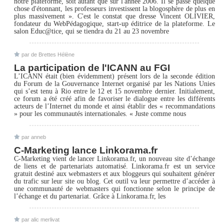
notre plateforme, soit autant que sur l'année 2006. Il se passe quelque
chose d'étonnant, les professeurs investissent la blogosphère de plus en
plus massivement ». C'est le constat que dresse Vincent OLIVIER,
fondateur du WebPédagogique, start-up éditrice de la plateforme. Le
salon Educ@tice, qui se tiendra du 21 au 23 novembre
par de Brettes Hélène
La participation de l'ICANN au FGI
L’ICANN était (bien évidemment) présent lors de la seconde édition
du Forum de la Gouvernance Internet organisé par les Nations Unies
qui s’est tenu à Rio entre le 12 et 15 novembre dernier. Initialement,
ce forum a été créé afin de favoriser le dialogue entre les différents
acteurs de l’Internet du monde et ainsi établir des « recommandations
» pour les communautés internationales. « Juste comme nous
par anneb
C-Marketing lance Linkorama.fr
C-Marketing vient de lancer Linkorama.fr, un nouveau site d’échange
de liens et de partenariats automatisé. Linkorama.fr est un service
gratuit destiné aux webmasters et aux bloggeurs qui souhaitent générer
du trafic sur leur site ou blog. Cet outil va leur permettre d’accéder à
une communauté de webmasters qui fonctionne selon le principe de
l’échange et du partenariat. Grâce à Linkorama.fr, les
par alic merlivat