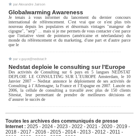
par Alexandre Jairson
Globalwarming Awareness
Je tenais à vous informer du lancement du dernier concours
international de référencement. C'est vrai que ce n'est plus très
nouveau depuis les populaires et désormais vintages "mangeur de
cigogne", "serp" ... mais si je me permets de vous contacter c'est parce
que l'intiative vient de pointures (américaine et néerlandaise) du
monde du référencement et du marketing, d'une part et d'autre parce
que le
par v.guyot@nedstat.fr
Nedstat deploie le consulting sur l'Europe
Des activités de Consulting sur 6 pays en 5 langues NEDSTAT
DEPLOIE LE CONSULTING SUR L’EUROPE Amsterdam, le 10
Janvier 2007 – Nedstat annonce le déploiement de ses activités de
Consulting à l’Allemagne, la France et l’Espagne en 2007. Lancée en
2006, la cellule de consulting a travaillé avec plus de 150 clients
Sitestat, leur permettant de prendre de meilleures décisions et
d’assurer le succès de
Toutes les archives des communiqués de presse
Internet :
2025
-
2024
-
2023
-
2022
-
2021
-
2020
-
2019
-
2018
-
2017
-
2016
-
2015
-
2014
-
2013
-
2012
-
2011
-