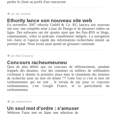
perdre le client au profit d'un concurrent
par alic merlivat
Ethority lance son nouveau site web
En novembre 2007 ethority GmbH & Co. KG lancera son nouveau
site avec une complète mise à jour du Design et de plusieurs vidéos en
ligne. Des softwares ont été ajoutés ainsi que des flux-RSS et blogs,
communautés, wikis et podcasts visuellement intégrés. La navigation
très claire et l'aperçu rapide des informations recherchées misent au
premier plan. Nous avons aussi ajouté un glossaire contenant
par Alain Dubourg
Concours racheumeuneu
Quoi de plus débile que ces concours de référencement, pendant
lesquels des dizaines, voir des centaines ou milliers de webmasters
s'échinent à obtenir la première place dans le classement des moteurs
de recherche pour un mot clé donné !!! Cette fois ci c'est le mot clé
racheumeuneu qui est visé , le terrain de jeu pour ce concours
racheumeuneu, c'est Google France, et la particularité du
racheumeuneu
par webtoonfarm
Un seul mot d'ordre : s'amuser
Webtoon Farm met en ligne une sélection de