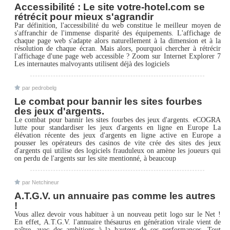
Accessibilité : Le site votre-hotel.com se
rétrécit pour mieux s'agrandir
Par définition, l'accessibilité du web constitue le meilleur moyen de
s'affranchir de l'immense disparité des équipements. L'affichage de
chaque page web s'adapte alors naturellement à la dimension et à la
résolution de chaque écran. Mais alors, pourquoi chercher à rétrécir
l'affichage d'une page web accessible ? Zoom sur Internet Explorer 7
Les internautes malvoyants utilisent déjà des logiciels
par pedrobelg
Le combat pour bannir les sites fourbes
des jeux d'argents.
Le combat pour bannir les sites fourbes des jeux d'argents. eCOGRA
lutte pour standardiser les jeux d'argents en ligne en Europe La
élévation récente des jeux d'argents en ligne active en Europe a
pousser les opérateurs des casinos de vite crée des sites des jeux
d'argents qui utilise des logiciels frauduleux on amène les joueurs qui
on perdu de l'argents sur les site mentionné, à beaucoup
par Netchineur
A.T.G.V. un annuaire pas comme les autres
!
Vous allez devoir vous habituer à un nouveau petit logo sur le Net !
En effet, A.T.G.V. l'annuaire thésaurus en génération virale vient de
naître, avec des ambitions à la hauteur de ses performances. Tout