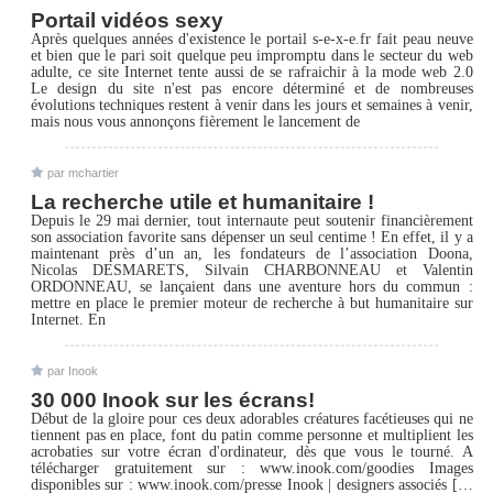
Portail vidéos sexy
Après quelques années d'existence le portail s-e-x-e.fr fait peau neuve
et bien que le pari soit quelque peu impromptu dans le secteur du web
adulte, ce site Internet tente aussi de se rafraichir à la mode web 2.0
Le design du site n'est pas encore déterminé et de nombreuses
évolutions techniques restent à venir dans les jours et semaines à venir,
mais nous vous annonçons fièrement le lancement de
par mchartier
La recherche utile et humanitaire !
Depuis le 29 mai dernier, tout internaute peut soutenir financièrement
son association favorite sans dépenser un seul centime ! En effet, il y a
maintenant près d’un an, les fondateurs de l’association Doona,
Nicolas DESMARETS, Silvain CHARBONNEAU et Valentin
ORDONNEAU, se lançaient dans une aventure hors du commun :
mettre en place le premier moteur de recherche à but humanitaire sur
Internet. En
par Inook
30 000 Inook sur les écrans!
Début de la gloire pour ces deux adorables créatures facétieuses qui ne
tiennent pas en place, font du patin comme personne et multiplient les
acrobaties sur votre écran d'ordinateur, dès que vous le tourné. A
télécharger gratuitement sur : www.inook.com/goodies Images
disponibles sur : www.inook.com/presse Inook | designers associés […