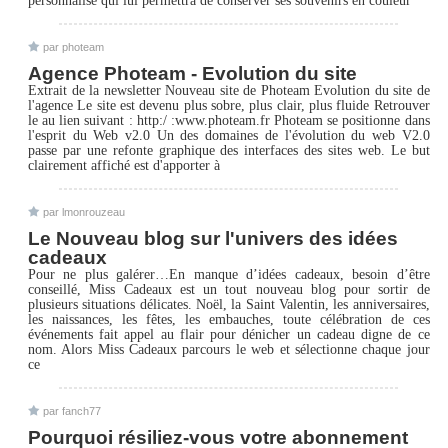
personnalisé qui lui permettra de conserver ses souvenirs en couleur
par photeam
Agence Photeam - Evolution du site
Extrait de la newsletter Nouveau site de Photeam Evolution du site de
l'agence Le site est devenu plus sobre, plus clair, plus fluide Retrouver
le au lien suivant : http:/ :www.photeam.fr Photeam se positionne dans
l'esprit du Web v2.0 Un des domaines de l'évolution du web V2.0
passe par une refonte graphique des interfaces des sites web. Le but
clairement affiché est d'apporter à
par lmonrouzeau
Le Nouveau blog sur l'univers des idées
cadeaux
Pour ne plus galérer…En manque d’idées cadeaux, besoin d’être
conseillé, Miss Cadeaux est un tout nouveau blog pour sortir de
plusieurs situations délicates. Noël, la Saint Valentin, les anniversaires,
les naissances, les fêtes, les embauches, toute célébration de ces
événements fait appel au flair pour dénicher un cadeau digne de ce
nom. Alors Miss Cadeaux parcours le web et sélectionne chaque jour
ce
par fanch77
Pourquoi résiliez-vous votre abonnement