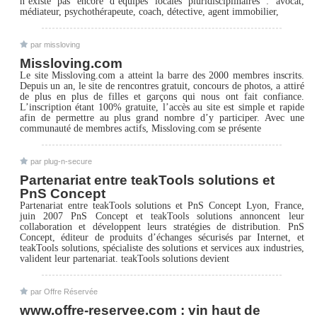
n’existe pas encore d’équipes locales pluridisciplinaires : avocat,
médiateur, psychothérapeute, coach, détective, agent immobilier,
par missloving
Missloving.com
Le site Missloving.com a atteint la barre des 2000 membres inscrits.
Depuis un an, le site de rencontres gratuit, concours de photos, a attiré
de plus en plus de filles et garçons qui nous ont fait confiance.
L’inscription étant 100% gratuite, l’accès au site est simple et rapide
afin de permettre au plus grand nombre d’y participer. Avec une
communauté de membres actifs, Missloving.com se présente
par plug-n-secure
Partenariat entre teakTools solutions et
PnS Concept
Partenariat entre teakTools solutions et PnS Concept Lyon, France,
juin 2007 PnS Concept et teakTools solutions annoncent leur
collaboration et développent leurs stratégies de distribution. PnS
Concept, éditeur de produits d’échanges sécurisés par Internet, et
teakTools solutions, spécialiste des solutions et services aux industries,
valident leur partenariat. teakTools solutions devient
par Offre Réservée
www.offre-reservee.com : vin haut de