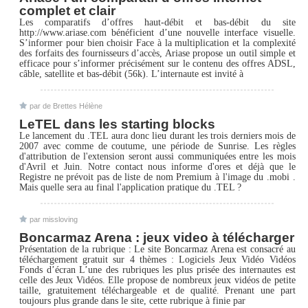
complet et clair
Les comparatifs d’offres haut-débit et bas-débit du site
http://www.ariase.com bénéficient d’une nouvelle interface visuelle.
S’informer pour bien choisir Face à la multiplication et la complexité
des forfaits des fournisseurs d’accès, Ariase propose un outil simple et
efficace pour s’informer précisément sur le contenu des offres ADSL,
câble, satellite et bas-débit (56k). L’internaute est invité à
par de Brettes Hélène
LeTEL dans les starting blocks
Le lancement du .TEL aura donc lieu durant les trois derniers mois de
2007 avec comme de coutume, une période de Sunrise. Les règles
d'attribution de l'extension seront aussi communiquées entre les mois
d'Avril et Juin. Notre contact nous informe d'ores et déjà que le
Registre ne prévoit pas de liste de nom Premium à l'image du .mobi .
Mais quelle sera au final l'application pratique du .TEL ?
par missloving
Boncarmaz Arena : jeux video à télécharger
Présentation de la rubrique : Le site Boncarmaz Arena est consacré au
téléchargement gratuit sur 4 thèmes : Logiciels Jeux Vidéo Vidéos
Fonds d’écran L’une des rubriques les plus prisée des internautes est
celle des Jeux Vidéos. Elle propose de nombreux jeux vidéos de petite
taille, gratuitement téléchargeable et de qualité. Prenant une part
toujours plus grande dans le site, cette rubrique à finie par