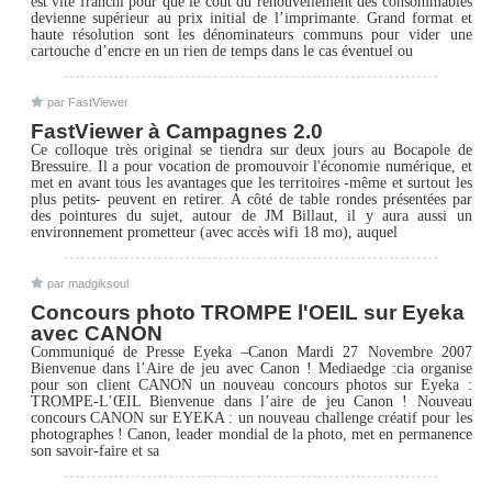
est vite franchi pour que le coût du renouvellement des consommables
devienne supérieur au prix initial de l’imprimante. Grand format et
haute résolution sont les dénominateurs communs pour vider une
cartouche d’encre en un rien de temps dans le cas éventuel ou
par FastViewer
FastViewer à Campagnes 2.0
Ce colloque très original se tiendra sur deux jours au Bocapole de
Bressuire. Il a pour vocation de promouvoir l'économie numérique, et
met en avant tous les avantages que les territoires -même et surtout les
plus petits- peuvent en retirer. A côté de table rondes présentées par
des pointures du sujet, autour de JM Billaut, il y aura aussi un
environnement prometteur (avec accès wifi 18 mo), auquel
par madgiksoul
Concours photo TROMPE l'OEIL sur Eyeka
avec CANON
Communiqué de Presse Eyeka –Canon Mardi 27 Novembre 2007
Bienvenue dans l’Aire de jeu avec Canon ! Mediaedge :cia organise
pour son client CANON un nouveau concours photos sur Eyeka :
TROMPE-L’ŒIL Bienvenue dans l’aire de jeu Canon ! Nouveau
concours CANON sur EYEKA : un nouveau challenge créatif pour les
photographes ! Canon, leader mondial de la photo, met en permanence
son savoir-faire et sa