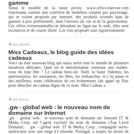
gamme
Selon le modèle de la vente privée, www.offre-reservee.com
fonctionne comme une confrérie de membres cooptés par parrainage,
qui se voient proposés par internet, des produits orientés haut de
gamme à prix préférentiel, dans l'univers du vin et de la gastronomie.
Ces offres évènementielles se déroulent en ligne sur le web, elles sont
exclusives et de courte durée. Les vins proposés sont rigoureusement
par egondry
Miss Cadeaux, le blog guide des idées
cadeaux
Voici un tout nouveau blog qui saura sortir tout le monde de plusieurs
situations délicates. Quel est le dénominateur commun aux rendez-
vous du type fête ? Le cadeau bien-sûr. Noël, la Saint Valentin, les
anniversaires, les naissances, les fêtes, les embauches, et j’en passe et
des meilleurs, toute célébration de ces événements fait appel au flair
pour dénicher un cadeau digne de ce nom. Miss Cadeau a
par pasctg
.gw - global web : le nouveau nom de
domaine sur Internet
.gw - global web : le nouveau nom de domaine sur Internet IT &
Media Corp. est l’agent exclusif du nom de domaine (Top Level
Domain) : . gw – global web. IT & Media, Corp., compagnie norte-
américaine avec son siège à Lisbonne, Portugal, a acquis les droits de