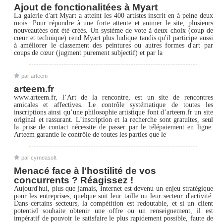
Ajout de fonctionalitées à Myart
La galerie d'art Myart a atteint les 400 artistes inscrit en à peine deux
mois. Pour répondre à une forte attente et animer le site, plusieurs
nouveautées ont été créés. Un système de vote à deux choix (coup de
cœur et technique) rend Myart plus ludique tandis qu'il participe aussi
à améliorer le classement des peintures ou autres formes d'art par
coups de cœur (jugment purement subjectif) et par la
par arteem
arteem.fr
www.arteem.fr, l’Art de la rencontre, est un site de rencontres
amicales et affectives. Le contrôle systématique de toutes les
inscriptions ainsi qu’une philosophie artistique font d’arteem.fr un site
original et rassurant. L’inscription et la recherche sont gratuites, seul
la prise de contact nécessite de passer par le télépaiement en ligne.
Arteem garantie le contrôle de toutes les parties que le
par cyrneasoft
Menacé face à l'hostilité de vos
concurrents ? Réagissez !
Aujourd'hui, plus que jamais, Internet est devenu un enjeu stratégique
pour les entreprises, quelque soit leur taille ou leur secteur d'activité.
Dans certains secteurs, la compétition est redoutable, et si un client
potentiel souhaite obtenir une offre ou un renseignement, il est
impératif de pouvoir le satisfaire le plus rapidement possible, faute de