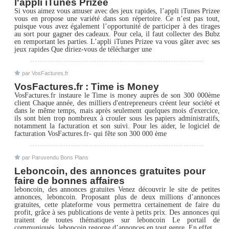
l'appli iTunes Prizee
Si vous aimez vous amuser avec des jeux rapides, l’appli iTunes Prizee
vous en propose une variété dans son répertoire. Ce n’est pas tout,
puisque vous avez également l’opportunité de participer à des tirages
au sort pour gagner des cadeaux. Pour cela, il faut collecter des Bubz
en remportant les parties. L’appli iTunes Prizee va vous gâter avec ses
jeux rapides Que diriez-vous de télécharger une
par VosFactures.fr
VosFactures.fr : Time is Money
VosFactures.fr instaure le Time is money auprès de son 300 000ème
client Chaque année, des milliers d'entrepreneurs créent leur société et
dans le même temps, mais après seulement quelques mois d'exercice,
ils sont bien trop nombreux à crouler sous les papiers administratifs,
notamment la facturation et son suivi. Pour les aider, le logiciel de
facturation VosFactures.fr- qui fête son 300 000 ème
par Paruvendu Bons Plans
Leboncoin, des annonces gratuites pour
faire de bonnes affaires
leboncoin, des annonces gratuites Venez découvrir le site de petites
annonces, leboncoin. Proposant plus de deux millions d’annonces
gratuites, cette plateforme vous permettra certainement de faire du
profit, grâce à ses publications de vente à petits prix. Des annonces qui
traitent de toutes thématiques sur leboncoin Le portail de
communiqués, leboncoin regorge d’annonces en tout genre. En effet,