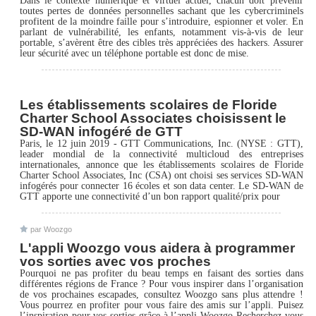
Dans le contexte numérique et virtuel actuel, chacun doit prévenir
toutes pertes de données personnelles sachant que les cybercriminels
profitent de la moindre faille pour s’introduire, espionner et voler. En
parlant de vulnérabilité, les enfants, notamment vis-à-vis de leur
portable, s’avèrent être des cibles très appréciées des hackers. Assurer
leur sécurité avec un téléphone portable est donc de mise.
Les établissements scolaires de Floride
Charter School Associates choisissent le
SD-WAN infogéré de GTT
Paris, le 12 juin 2019 - GTT Communications, Inc. (NYSE : GTT),
leader mondial de la connectivité multicloud des entreprises
internationales, annonce que les établissements scolaires de Floride
Charter School Associates, Inc (CSA) ont choisi ses services SD-WAN
infogérés pour connecter 16 écoles et son data center. Le SD-WAN de
GTT apporte une connectivité d’un bon rapport qualité/prix pour
par Woozgo
L'appli Woozgo vous aidera à programmer
vos sorties avec vos proches
Pourquoi ne pas profiter du beau temps en faisant des sorties dans
différentes régions de France ? Pour vous inspirer dans l’organisation
de vos prochaines escapades, consultez Woozgo sans plus attendre !
Vous pourrez en profiter pour vous faire des amis sur l’appli. Puisez
l’inspiration pour vos sorties grâce à l’appli Woozgo Recherchez-vous