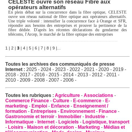
CELESTE ouvre son réseau Fibre aux
opérateurs alternatifs
En plein débat sur la concurrence dans la fibre optique, CELESTE
ouvre son réseau national de fibre optique aux opérateurs alternatifs.
Une triple volonté : intensifier la concurrence face à Orange et SFR,
répondre aux besoins des entreprises et prouver la pertinence de la
fibre dédiée. D'après les récentes déclarations du gendarme des
télécoms, l'Arcep, le marché de la fibre optique des entreprises
1
|
2
|
3
|
4
|
5
|
6
|
7
|
8
|
9
|
...
Toutes les archives des
communiqués de presse
Internet
:
2025
-
2024
-
2023
-
2022
-
2021
-
2020
-
2019
-
2018
-
2017
-
2016
-
2015
-
2014
-
2013
-
2012
-
2011
-
2010
-
2009
-
2008
-
2007
-
2006
-
Toutes les rubriques :
Agriculture
-
Associations
-
Commerce Finance
-
Culture
-
E-commerce
-
E-
marketing
-
Emploi
-
Enfance
-
Enseignement /
formation
-
Entreprises
-
Environnement
-
Finance
-
Gastronomie et terroir
-
Immobilier
-
Industrie
-
Informatique
-
Internet
-
Logiciels
-
Logistique, transport
-
Loisirs
-
Maison et décoration
-
Marketing
-
Médias et