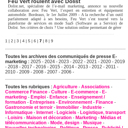
Feu Vert roulent avec Dolist
Dolist.net, spécialiste de l’e-mail marketing, annonce sa nouvelle
collaboration avec Feu Vert, l’expert en entretien et équipement
automobile. Bordeaux, le 1er Juillet 2009 - A la recherche d’un outil
parfaitement adapté à ses besoins, Feu Vert s’est tourné vers la
plateforme de services en mode SaaS (Software as a Service) de
Dolist. Ses critères de choix ? Une solution online permettant de gérer
1
|
2
|
3
|
4
|
5
|
6
|
7
|
8
|
9
Toutes les archives des
communiqués de presse E-
marketing
:
2025
-
2024
-
2023
-
2022
-
2021
-
2020
-
2019
-
2018
-
2017
-
2016
-
2015
-
2014
-
2013
-
2012
-
2011
-
2010
-
2009
-
2008
-
2007
-
2006
-
Toutes les rubriques :
Agriculture
-
Associations
-
Commerce Finance
-
Culture
-
E-commerce
-
E-
marketing
-
Emploi
-
Enfance
-
Enseignement /
formation
-
Entreprises
-
Environnement
-
Finance
-
Gastronomie et terroir
-
Immobilier
-
Industrie
-
Informatique
-
Internet
-
Logiciels
-
Logistique, transport
-
Loisirs
-
Maison et décoration
-
Marketing
-
Médias et
télécommunication
-
Mode, design
-
Musique
-
Nouvelles technologies
-
Politique
-
Presse
-
Publicité /