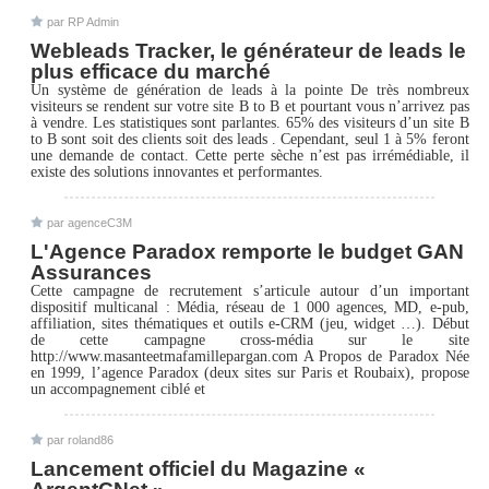
par RP Admin
Webleads Tracker, le générateur de leads le
plus efficace du marché
Un système de génération de leads à la pointe De très nombreux
visiteurs se rendent sur votre site B to B et pourtant vous n’arrivez pas
à vendre. Les statistiques sont parlantes. 65% des visiteurs d’un site B
to B sont soit des clients soit des leads . Cependant, seul 1 à 5% feront
une demande de contact. Cette perte sèche n’est pas irrémédiable, il
existe des solutions innovantes et performantes.
par agenceC3M
L'Agence Paradox remporte le budget GAN
Assurances
Cette campagne de recrutement s’articule autour d’un important
dispositif multicanal : Média, réseau de 1 000 agences, MD, e-pub,
affiliation, sites thématiques et outils e-CRM (jeu, widget …). Début
de cette campagne cross-média sur le site
http://www.masanteetmafamillepargan.com A Propos de Paradox Née
en 1999, l’agence Paradox (deux sites sur Paris et Roubaix), propose
un accompagnement ciblé et
par roland86
Lancement officiel du Magazine «