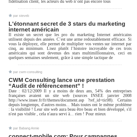
fidélisation client, les acteurs du web n’ont pas encore tous
par steveb
L'étonnant secret de 3 stars du marketing
internet américain
Il existe un secret que les pro du marketing Internet américains
utilisent depuis des années. C’est une arme redoutablement efficace. Si
vous la déployez, elle permet de multiplier vos ventes sur internet par
cinq, au minimum. Lisez plutôt l’histoire incroyable de ces trois
américains qui sont devenus des stars multimillionnaires, ceci en
quelques semaines seulement, grâce à une simple tactique de
par cwm-consulting
CWM Consulting lance une prestation
“Audit de référencement” !
Date : 02/12/2009 Il y a moins de deux ans, 54% des entreprises
françaises avaient un site web (sources INSEE janvier 2008
http://www.insee.fr/fr/themes/document.asp ?ref_id=tic08). Certains
depuis longtemps, d'autres moins... Mais toutes ont le même problème
: la visibilité ! Leur site web aura beau être beau et bien développé, s'il
n'est pas visible , cela n'aura servi à... rien ! Pour mieux
par Babang Annie
connect-mobile.com: Pour campagnes