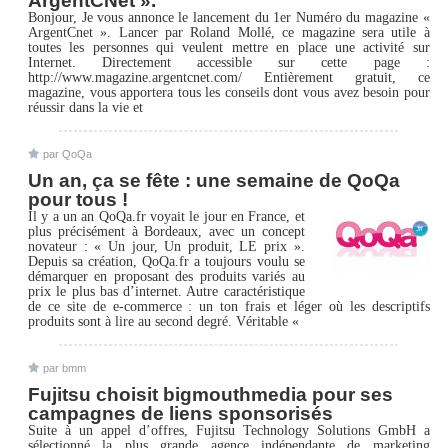
ArgentCNet ».
Bonjour, Je vous annonce le lancement du 1er Numéro du magazine «
ArgentCnet ». Lancer par Roland Mollé, ce magazine sera utile à
toutes les personnes qui veulent mettre en place une activité sur
Internet. Directement accessible sur cette page :
http://www.magazine.argentcnet.com/ Entièrement gratuit, ce
magazine, vous apportera tous les conseils dont vous avez besoin pour
réussir dans la vie et
par QoQa
Un an, ça se fête : une semaine de QoQa
pour tous !
Il y a un an QoQa.fr voyait le jour en France, et
plus précisément à Bordeaux, avec un concept
novateur : « Un jour, Un produit, LE prix ».
Depuis sa création, QoQa.fr a toujours voulu se
démarquer en proposant des produits variés au
prix le plus bas d’internet. Autre caractéristique
de ce site de e-commerce : un ton frais et léger où les descriptifs
produits sont à lire au second degré. Véritable «
par bmm
Fujitsu choisit bigmouthmedia pour ses
campagnes de liens sponsorisés
Suite à un appel d’offres, Fujitsu Technology Solutions GmbH a
sélectionné la plus grande agence indépendante de marketing