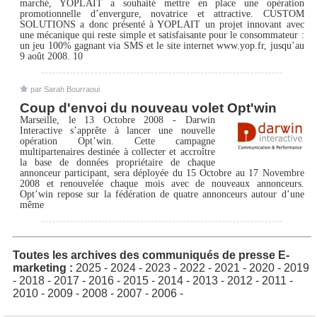
marché, YOPLAIT a souhaité mettre en place une opération
promotionnelle d’envergure, novatrice et attractive. CUSTOM
SOLUTIONS a donc présenté à YOPLAIT un projet innovant avec
une mécanique qui reste simple et satisfaisante pour le consommateur :
un jeu 100% gagnant via SMS et le site internet www.yop.fr, jusqu’au
9 août 2008. 10
par Sarah Bourraoui
Coup d'envoi du nouveau volet Opt'win
Marseille, le 13 Octobre 2008 - Darwin
Interactive s’apprête à lancer une nouvelle
opération Opt’win. Cette campagne
multipartenaires destinée à collecter et accroître
la base de données propriétaire de chaque
annonceur participant, sera déployée du 15 Octobre au 17 Novembre
2008 et renouvelée chaque mois avec de nouveaux annonceurs.
Opt’win repose sur la fédération de quatre annonceurs autour d’une
même
Toutes les archives des communiqués de presse E-
marketing :
2025
-
2024
-
2023
-
2022
-
2021
-
2020
-
2019
-
2018
-
2017
-
2016
-
2015
-
2014
-
2013
-
2012
-
2011
-
2010
-
2009
-
2008
-
2007
-
2006
-