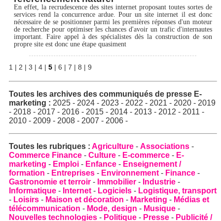
En effet, la recrudescence des sites internet proposant toutes sortes de
services rend la concurrence ardue. Pour un site internet il est donc
nécessaire de se positionner parmi les premières réponses d'un moteur
de recherche pour optimiser les chances d'avoir un trafic d'internautes
important. Faire appel à des spécialistes dès la construction de son
propre site est donc une étape quasiment
1
|
2
|
3
|
4
|
5
|
6
|
7
|
8
|
9
Toutes les archives des
communiqués de presse E-
marketing
:
2025
-
2024
-
2023
-
2022
-
2021
-
2020
-
2019
-
2018
-
2017
-
2016
-
2015
-
2014
-
2013
-
2012
-
2011
-
2010
-
2009
-
2008
-
2007
-
2006
-
Toutes les rubriques :
Agriculture
-
Associations
-
Commerce Finance
-
Culture
-
E-commerce
-
E-
marketing
-
Emploi
-
Enfance
-
Enseignement /
formation
-
Entreprises
-
Environnement
-
Finance
-
Gastronomie et terroir
-
Immobilier
-
Industrie
-
Informatique
-
Internet
-
Logiciels
-
Logistique, transport
-
Loisirs
-
Maison et décoration
-
Marketing
-
Médias et
télécommunication
-
Mode, design
-
Musique
-
Nouvelles technologies
-
Politique
-
Presse
-
Publicité /