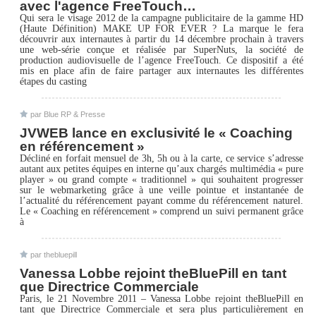
avec l'agence FreeTouch…
Qui sera le visage 2012 de la campagne publicitaire de la gamme HD
(Haute Définition) MAKE UP FOR EVER ? La marque le fera
découvrir aux internautes à partir du 14 décembre prochain à travers
une web-série conçue et réalisée par SuperNuts, la société de
production audiovisuelle de l’agence FreeTouch. Ce dispositif a été
mis en place afin de faire partager aux internautes les différentes
étapes du casting
par Blue RP & Presse
JVWEB lance en exclusivité le « Coaching
en référencement »
Décliné en forfait mensuel de 3h, 5h ou à la carte, ce service s’adresse
autant aux petites équipes en interne qu’aux chargés multimédia « pure
player » ou grand compte « traditionnel » qui souhaitent progresser
sur le webmarketing grâce à une veille pointue et instantanée de
l’actualité du référencement payant comme du référencement naturel.
Le « Coaching en référencement » comprend un suivi permanent grâce
à
par thebluepill
Vanessa Lobbe rejoint theBluePill en tant
que Directrice Commerciale
Paris, le 21 Novembre 2011 – Vanessa Lobbe rejoint theBluePill en
tant que Directrice Commerciale et sera plus particulièrement en