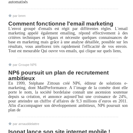
automatisés
par bmm
Comment fonctionne l'email marketing
L'envoi groupé d'emails est régit par différentes règles. L'email
marketing appelé également emailing, répond effectivement à des
critères techniques et légaux et nécessite quelques connaissances de
base en marketing mais grâce à une analyse détaillée, possible sur les
résultats, vous améliorez très rapidement l'efficacité de vos envois.
Tout est mesurable Qui ouvre vos emails, qui clique sur quels liens,
par Groupe NP6
NP6 poursuit un plan de recrutement
ambitieux
En 1999, Stéphane Zittoun créé NP6, éditeur de solutions e-
marketing, dont MailPerformance. A l’image de la comète dont elle
porte le nom, la société bordelaise connaît une ascension soutenue
depuis sa création, et annonce aujourd’hui une croissance de 24%,
pour atteindre un chiffre d’affaires de 9,3 millions d’euros en 2011.
Afin d'accompagner son développement ambitieux, NP6 poursuit son
plan de
par arnauddelattre
Isonat lance son site internet mobile !