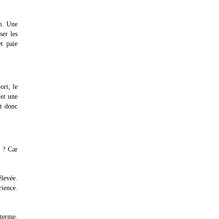
im. Une
ser les
et paie
ort, le
et une
nt donc
i ? Car
élevée.
rience.
 terme.