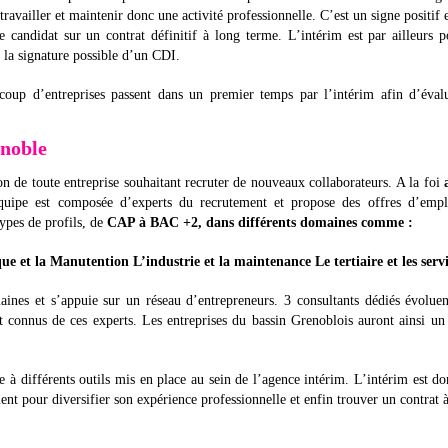
ravailler et maintenir donc une activité professionnelle. C’est un signe positif
 candidat sur un contrat définitif à long terme. L’intérim est par ailleurs 
 la signature possible d’un CDI.
coup d’entreprises passent dans un premier temps par l’intérim afin d’évalu
enoble
ion de toute entreprise souhaitant recruter de nouveaux collaborateurs. A la foi
équipe est composée d’experts du recrutement et propose des offres d’empl
types de profils, de
CAP à BAC +2, dans différents domaines comme :
que et la Manutention L’industrie et la maintenance Le tertiaire et les serv
ines et s’appuie sur un réseau d’entrepreneurs. 3 consultants dédiés évolue
nt connus de ces experts. Les entreprises du bassin Grenoblois auront ainsi un
 à différents outils mis en place au sein de l’agence intérim. L’intérim est d
nt pour diversifier son expérience professionnelle et enfin trouver un contrat 