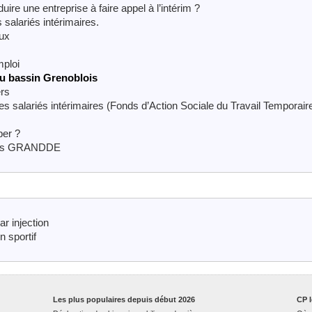
ire une entreprise à faire appel à l’intérim ?
salariés intérimaires.
aux
mploi
du bassin Grenoblois
ers
s salariés intérimaires (Fonds d’Action Sociale du Travail Temporair
per ?
hées GRANDDE
r injection
n sportif
Les plus populaires depuis début 2026
CP l