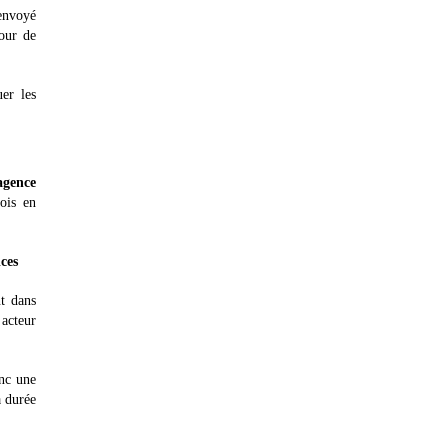
 envoyé
pour de
er les
agence
ois en
ices
nt dans
 acteur
onc une
à durée