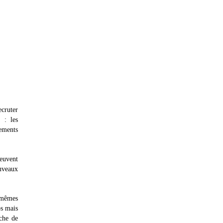
cruter
 : les
ements
uvent
uveaux
s mêmes
ps mais
rche de