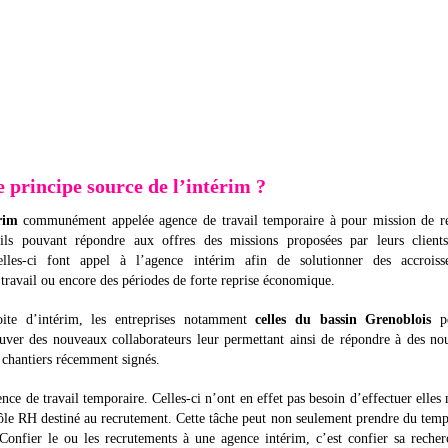
e principe source de l’intérim ?
rim
communément appelée agence de travail temporaire à pour mission de re
fils pouvant répondre aux offres des missions proposées par leurs clients
Celles-ci font appel à l’agence intérim afin de solutionner des accroiss
travail ou encore des périodes de forte reprise économique.
ite d’intérim, les entreprises notamment
celles du bassin Grenoblois
pe
uver des nouveaux collaborateurs leur permettant ainsi de répondre à des no
 chantiers récemment signés.
nce de travail temporaire. Celles-ci n’ont en effet pas besoin d’effectuer elle
 pôle RH destiné au recrutement. Cette tâche peut non seulement prendre du tem
 Confier le ou les recrutements à une agence intérim, c’est confier sa reche