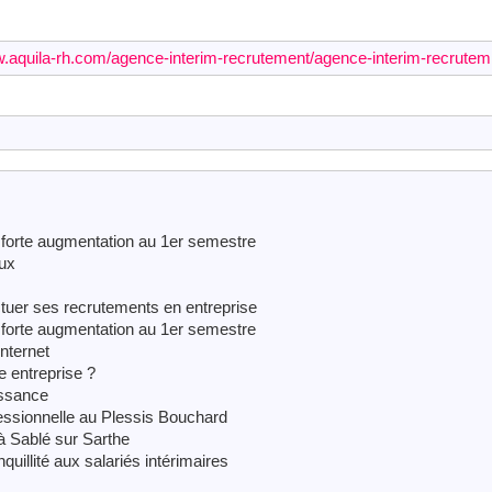
w.aquila-rh.com/agence-interim-recrutement/agence-interim-recrutem
en forte augmentation au 1er semestre
aux
tuer ses recrutements en entreprise
en forte augmentation au 1er semestre
Internet
 entreprise ?
issance
fessionnelle au Plessis Bouchard
à Sablé sur Sarthe
quillité aux salariés intérimaires