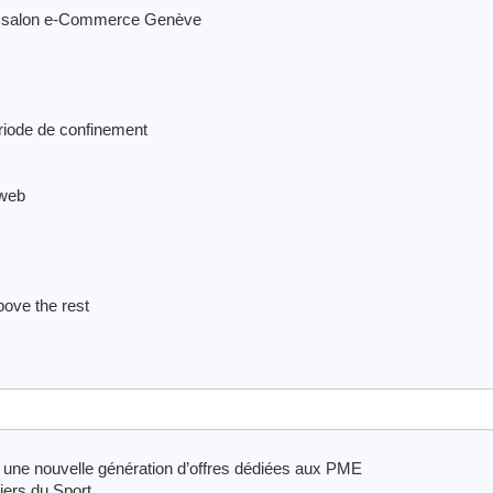
au salon e-Commerce Genève
ériode de confinement
 web
ove the rest
, une nouvelle génération d’offres dédiées aux PME
iers du Sport