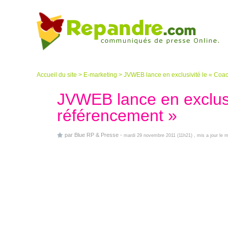
Accueil du site
>
E-marketing
>
JVWEB lance en exclusivité le « Coa
JVWEB lance en exclusi
référencement »
par
Blue RP & Presse
-
mardi 29 novembre 2011 (11h21)
, mis a jour le 