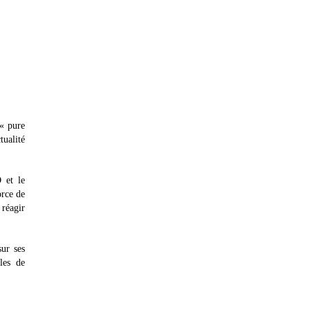
 « pure
tualité
 et le
orce de
réagir
ur ses
les de