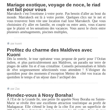
Mariage exotique, voyage de noce, le riad
est fait pour vous
Marrakech c'est l'exotisme à votre porte. Pas besoin d'aller au bout du
monde. Marrakech est là à votre portée. Quelques clics sur le net et
vous trouverez bien vite une location riad luxe Marrakech. Que vous
choisissiez d'y aller en famille, en couple ou entre amis, vous n'aurez
que le plaisir et les sensations des vacances. Vous aurez le choix entre
plusieurs aménagements, piscines multiples,
par kuoni
Profitez du charme des Maldives avec
Kuoni
Dès la rentrée, le tour opérateur vous propose de partir pour l’Océan
indien, et plus particulièrement aux Maldives, un paradis sur terre de
plages de sable fin et d’eau cristalline. Conseils personnalisés et hôtels
de rêve soigneusement sélectionnés vous attendent ! S’éloigner du
quotidien pour des moments d’exception Mettez de côté vos tracas du
quotidien le temps d’un séjour dans l’archipel des
par Zac
Rendez-vous à Nosy Boraha!
À l'Est de la Grande île, une petite île appelée Nosy Boraha ou Sainte-
Marie se révèle être une excellente attraction touristique au profit de
Madagascar. Elle s'étend le long de la côte Est avec un superficie de