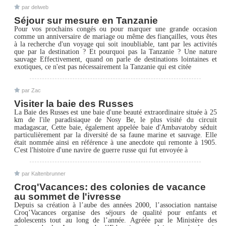
par delweb
Séjour sur mesure en Tanzanie
Pour vos prochains congés ou pour marquer une grande occasion
comme un anniversaire de mariage ou même des fiançailles, vous êtes
à la recherche d'un voyage qui soit inoubliable, tant par les activités
que par la destination ? Et pourquoi pas la Tanzanie ? Une nature
sauvage Effectivement, quand on parle de destinations lointaines et
exotiques, ce n'est pas nécessairement la Tanzanie qui est citée
par Zac
Visiter la baie des Russes
La Baie des Russes est une baie d'une beauté extraordinaire située à 25
km de l'ile paradisiaque de Nosy Be, le plus visité du circuit
madagascar, Cette baie, également appelée baie d'Ambavatoby séduit
particulièrement par la diversité de sa faune marine et sauvage. Elle
était nommée ainsi en référence à une anecdote qui remonte à 1905.
C'est l'histoire d'une navire de guerre russe qui fut envoyée à
par Kaltenbrunner
Croq'Vacances: des colonies de vacance
au sommet de l'ivresse
Depuis sa création à l’aube des années 2000, l’association nantaise
Croq’Vacances organise des séjours de qualité pour enfants et
adolescents tout au long de l’année. Agréée par le Ministère des