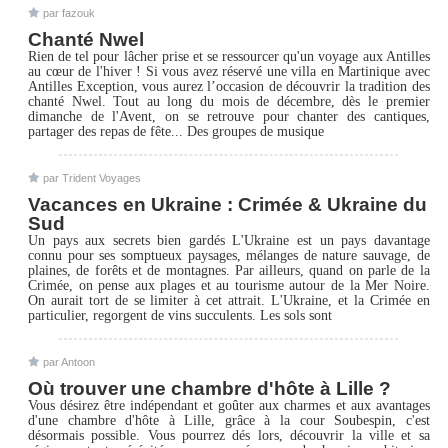
par fazouk
Chanté Nwel
Rien de tel pour lâcher prise et se ressourcer qu'un voyage aux Antilles
au cœur de l'hiver ! Si vous avez réservé une villa en Martinique avec
Antilles Exception, vous aurez l’occasion de découvrir la tradition des
chanté Nwel. Tout au long du mois de décembre, dès le premier
dimanche de l'Avent, on se retrouve pour chanter des cantiques,
partager des repas de fête... Des groupes de musique
par Trident Voyages
Vacances en Ukraine : Crimée & Ukraine du
Sud
Un pays aux secrets bien gardés L'Ukraine est un pays davantage
connu pour ses somptueux paysages, mélanges de nature sauvage, de
plaines, de forêts et de montagnes. Par ailleurs, quand on parle de la
Crimée, on pense aux plages et au tourisme autour de la Mer Noire.
On aurait tort de se limiter à cet attrait. L'Ukraine, et la Crimée en
particulier, regorgent de vins succulents. Les sols sont
par Antoon
Où trouver une chambre d'hôte à Lille ?
Vous désirez être indépendant et goûter aux charmes et aux avantages
d'une chambre d'hôte à Lille, grâce à la cour Soubespin, c'est
désormais possible. Vous pourrez dés lors, découvrir la ville et sa