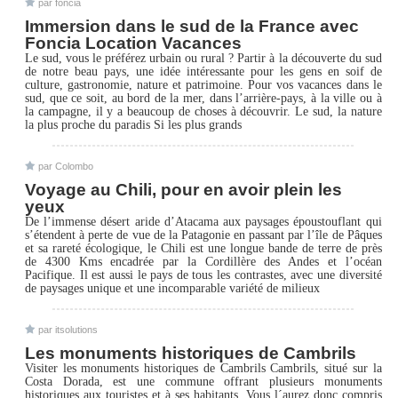
par foncia
Immersion dans le sud de la France avec
Foncia Location Vacances
Le sud, vous le préférez urbain ou rural ? Partir à la découverte du sud
de notre beau pays, une idée intéressante pour les gens en soif de
culture, gastronomie, nature et patrimoine. Pour vos vacances dans le
sud, que ce soit, au bord de la mer, dans l’arrière-pays, à la ville ou à
la campagne, il y a beaucoup de choses à découvrir. Le sud, la nature
la plus proche du paradis Si les plus grands
par Colombo
Voyage au Chili, pour en avoir plein les
yeux
De l’immense désert aride d’Atacama aux paysages époustouflant qui
s’étendent à perte de vue de la Patagonie en passant par l’île de Pâques
et sa rareté écologique, le Chili est une longue bande de terre de près
de 4300 Kms encadrée par la Cordillère des Andes et l’océan
Pacifique. Il est aussi le pays de tous les contrastes, avec une diversité
de paysages unique et une incomparable variété de milieux
par itsolutions
Les monuments historiques de Cambrils
Visiter les monuments historiques de Cambrils Cambrils, situé sur la
Costa Dorada, est une commune offrant plusieurs monuments
historiques aux touristes et à ses habitants. Vous l´aurez donc compris