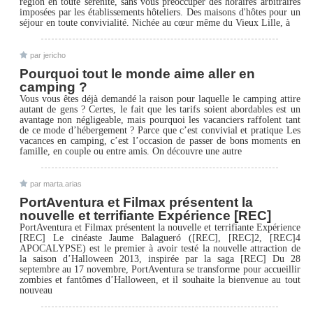
région en toute sérénité, sans vous préoccuper des horaires arbitraires
imposées par les établissements hôteliers. Des maisons d'hôtes pour un
séjour en toute convivialité. Nichée au cœur même du Vieux Lille, à
par jericho
Pourquoi tout le monde aime aller en
camping ?
Vous vous êtes déjà demandé la raison pour laquelle le camping attire
autant de gens ? Certes, le fait que les tarifs soient abordables est un
avantage non négligeable, mais pourquoi les vacanciers raffolent tant
de ce mode d’hébergement ? Parce que c’est convivial et pratique Les
vacances en camping, c’est l’occasion de passer de bons moments en
famille, en couple ou entre amis. On découvre une autre
par marta.arias
PortAventura et Filmax présentent la
nouvelle et terrifiante Expérience [REC]
PortAventura et Filmax présentent la nouvelle et terrifiante Expérience
[REC] Le cinéaste Jaume Balagueró ([REC], [REC]2, [REC]4
APOCALYPSE) est le premier à avoir testé la nouvelle attraction de
la saison d’Halloween 2013, inspirée par la saga [REC] Du 28
septembre au 17 novembre, PortAventura se transforme pour accueillir
zombies et fantômes d’Halloween, et il souhaite la bienvenue au tout
nouveau