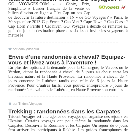
GO VOYAGES.COM - « Choix, Prix,
Simplicité » Leader français de la vente de
billets d’avion en ligne « T’es Cap ou pas Cap
de découvrir la future destination « IN » de GO Voyages ? » Paris, le
30 septembre 2013 Cap Ferret ? Cap Vert ? Cape Town ? Cap Corse ?
Cap Horn ? Perdu ! Cet hiver, GO Voyages a décidé de remettre au
goût du jour la destination phare des sixties et invite les voyageurs à
mettre le
par com-janssaud
Envie d'une randonnée à cheval? Equipez-
vous et livrez-vous à l'aventure !
En plus des options à la demande pour la Camargue, le Vercors ou le
Verdon, citons la randonnée à cheval de 3 jours au choix entre les
bivouacs nature et la Haute Provence. La randonnée à cheval de 4
jours concerne le Lubéron tandis que celle de 6 jours la Haute
Provence. Pour d’autres tarifs, vous pouvez entreprendre 5 jours de
randonnée à cheval dans le Lubéron, en Haute Provence ou entre les
par Trident Voyages
Trekking : randonnées dans les Carpates
Trident Voyages est une agence de voyages qui organise des séjours en
Ukraine. Certains voyages ont pour thème la randonnée dans les
Carpates. Découvrir la Roumane et les Carpates Un séjour de 6 jours
fera arriver les participants à Rakhiv. Les guides francophones de