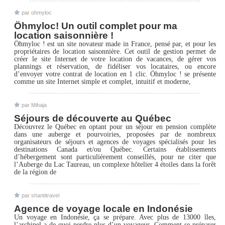
par ohmyloc
Öhmyloc! Un outil complet pour ma
location saisonnière !
Öhmyloc ! est un site novateur made in France, pensé par, et pour les
propriétaires de location saisonnière. Cet outil de gestion permet de
créer le site Internet de votre location de vacances, de gérer vos
plannings et réservation, de fidéliser vos locataires, ou encore
d’envoyer votre contrat de location en 1 clic. Öhmyloc ! se présente
comme un site Internet simple et complet, intuitif et moderne,
par Mihaja
Séjours de découverte au Québec
Découvrez le Québec en optant pour un séjour en pension complète
dans une auberge et pourvoiries, proposées par de nombreux
organisateurs de séjours et agences de voyages spécialisés pour les
destinations Canada et/ou Québec. Certains établissements
d’hébergement sont particulièrement conseillés, pour ne citer que
l’Auberge du Lac Taureau, un complexe hôtelier 4 étoiles dans la forêt
de la région de
par shantitravel
Agence de voyage locale en Indonésie
Un voyage en Indonésie, ça se prépare. Avec plus de 13000 îles,
l’archipel a de quoi perdre plus d’un voyageur. Comment se préparer