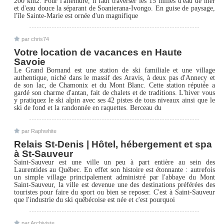
200 km2. Pour l'atteindre, il faut traverser les 15 milles d'eau de mer
et d'eau douce la séparant de Soanierana-Ivongo. En guise de paysage,
l'île Sainte-Marie est ornée d'un magnifique
par chris74
Votre location de vacances en Haute
Savoie
Le Grand Bornand est une station de ski familiale et une village
authentique, niché dans le massif des Aravis, à deux pas d'Annecy et
de son lac, de Chamonix et du Mont Blanc. Cette station réputée a
gardé son charme d'antan, fait de chalets et de traditions. L'hiver vous
y pratiquez le ski alpin avec ses 42 pistes de tous niveaux ainsi que le
ski de fond et la randonnée en raquettes. Berceau du
par Raphwhite
Relais St-Denis | Hôtel, hébergement et spa
à St-Sauveur
Saint-Sauveur est une ville un peu à part entière au sein des
Laurentides au Québec. En effet son histoire est étonnante : autrefois
un simple village principalement administré par l'abbaye du Mont
Saint-Sauveur, la ville est devenue une des destinations préférées des
touristes pour faire du sport ou bien se reposer. C'est à Saint-Sauveur
que l'industrie du ski québécoise est née et c'est pourquoi
par Archiviste