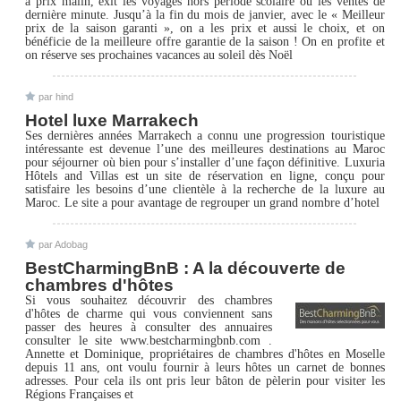
à prix malin, exit les voyages hors période scolaire ou les ventes de
dernière minute. Jusqu’à la fin du mois de janvier, avec le « Meilleur
prix de la saison garanti », on a les prix et aussi le choix, et on
bénéficie de la meilleure offre garantie de la saison ! On en profite et
on réserve ses prochaines vacances au soleil dès Noël
par hind
Hotel luxe Marrakech
Ses dernières années Marrakech a connu une progression touristique
intéressante est devenue l’une des meilleures destinations au Maroc
pour séjourner où bien pour s’installer d’une façon définitive. Luxuria
Hôtels and Villas est un site de réservation en ligne, conçu pour
satisfaire les besoins d’une clientèle à la recherche de la luxure au
Maroc. Le site a pour avantage de regrouper un grand nombre d’hotel
par Adobag
BestCharmingBnB : A la découverte de
chambres d'hôtes
Si vous souhaitez découvrir des chambres
d'hôtes de charme qui vous conviennent sans
passer des heures à consulter des annuaires
consulter le site www.bestcharmingbnb.com .
Annette et Dominique, propriétaires de chambres d'hôtes en Moselle
depuis 11 ans, ont voulu fournir à leurs hôtes un carnet de bonnes
adresses. Pour cela ils ont pris leur bâton de pèlerin pour visiter les
Régions Françaises et