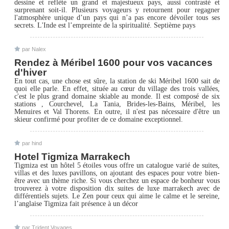
dessine et reflète un grand et majestueux pays, aussi contrasté et
surprenant soit-il. Plusieurs voyageurs y retournent pour regagner
l'atmosphère unique d’un pays qui n’a pas encore dévoiler tous ses
secrets. L'Inde est l’empreinte de la spiritualité. Septième pays
par Nalex
Rendez à Méribel 1600 pour vos vacances
d'hiver
En tout cas, une chose est sûre, la station de ski Méribel 1600 sait de
quoi elle parle. En effet, située au cœur du village des trois vallées,
c'est le plus grand domaine skiable au monde. Il est composé de six
stations , Courchevel, La Tania, Brides-les-Bains, Méribel, les
Menuires et Val Thorens. En outre, il n'est pas nécessaire d'être un
skieur confirmé pour profiter de ce domaine exceptionnel.
par hind
Hotel Tigmiza Marrakech
Tigmiza est un hôtel 5 étoiles vous offre un catalogue varié de suites,
villas et des luxes pavillons, on ajoutant des espaces pour votre bien-
être avec un thème riche. Si vous cherchez un espace de bonheur vous
trouverez à votre disposition dix suites de luxe marrakech avec de
différentiels sujets. Le Zen pour ceux qui aime le calme et le sereine,
l’anglaise Tigmiza fait présence à un décor
par Trident Voyages