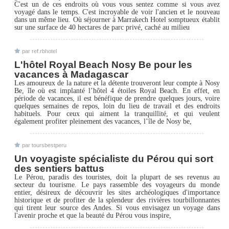
C'est un de ces endroits où vous vous sentez comme si vous avez
voyagé dans le temps. C'est incroyable de voir l'ancien et le nouveau
dans un même lieu. Où séjourner à Marrakech Hotel somptueux établit
sur une surface de 40 hectares de parc privé, caché au milieu
par ref.rbhotel
L'hôtel Royal Beach Nosy Be pour les
vacances à Madagascar
Les amoureux de la nature et la détente trouveront leur compte à Nosy
Be, île où est implanté l’hôtel 4 étoiles Royal Beach. En effet, en
période de vacances, il est bénéfique de prendre quelques jours, voire
quelques semaines de repos, loin du lieu de travail et des endroits
habituels. Pour ceux qui aiment la tranquillité, et qui veulent
également profiter pleinement des vacances, l’île de Nosy be,
par toursbestperu
Un voyagiste spécialiste du Pérou qui sort
des sentiers battus
Le Pérou, paradis des touristes, doit la plupart de ses revenus au
secteur du tourisme. Le pays rassemble des voyageurs du monde
entier, désireux de découvrir les sites archéologiques d'importance
historique et de profiter de la splendeur des rivières tourbillonnantes
qui tirent leur source des Andes. Si vous envisagez un voyage dans
l'avenir proche et que la beauté du Pérou vous inspire,