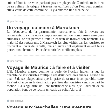
aujourd´hui je ne vous parlerai pas des plages de Cambrils mais bien
de sa culture historique à travers les édifices qu´on l´on peut admirer
aux 4 coins de cette commune. Il y a environ une dizaine de
par bemafy
Un voyage culinaire à Marrakech
La découverte de la gastronomie marocaine se fait à travers ses
restaurants. La ville ocre compte notamment de nombreuses enseignes
culinaires, ce qui permet à tout un chacun de trouver son bonheur. La
majorité des restaurants à Marrakech les plus visités par les touristes se
trouvent au cœur de la ville, mais d’autres ont également ouvert leurs
portes aux alentours. Pour découvrir les meilleurs plats
par aurelie2
Voyage île Maurice : à faire et à visiter
L’île Maurice classée comme la perle de l’océan Indien, a vue la
quantité de ses touristes multiplié ces deux dernières années. Grâce à la
qualité de ses plages ainsi que la grâce de sa mer incomparable, cette
île s’est changé en la destination préférée des touristes venus de part le
monde. La singularité de l’été mauricienne ainsi que l’accueil de sa
population font de ce recoin un oasis de paix. Alors, si
par chanys
Voyage aux Seychelles : une aventure