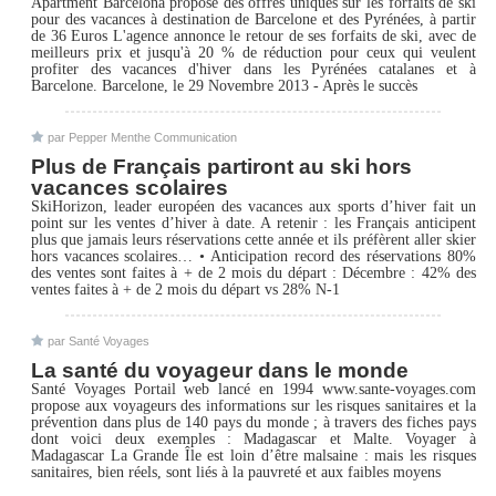
Apartment Barcelona propose des offres uniques sur les forfaits de ski
pour des vacances à destination de Barcelone et des Pyrénées, à partir
de 36 Euros L'agence annonce le retour de ses forfaits de ski, avec de
meilleurs prix et jusqu'à 20 % de réduction pour ceux qui veulent
profiter des vacances d'hiver dans les Pyrénées catalanes et à
Barcelone. Barcelone, le 29 Novembre 2013 - Après le succès
par Pepper Menthe Communication
Plus de Français partiront au ski hors
vacances scolaires
SkiHorizon, leader européen des vacances aux sports d’hiver fait un
point sur les ventes d’hiver à date. A retenir : les Français anticipent
plus que jamais leurs réservations cette année et ils préfèrent aller skier
hors vacances scolaires… • Anticipation record des réservations 80%
des ventes sont faites à + de 2 mois du départ : Décembre : 42% des
ventes faites à + de 2 mois du départ vs 28% N-1
par Santé Voyages
La santé du voyageur dans le monde
Santé Voyages Portail web lancé en 1994 www.sante-voyages.com
propose aux voyageurs des informations sur les risques sanitaires et la
prévention dans plus de 140 pays du monde ; à travers des fiches pays
dont voici deux exemples : Madagascar et Malte. Voyager à
Madagascar La Grande Île est loin d’être malsaine : mais les risques
sanitaires, bien réels, sont liés à la pauvreté et aux faibles moyens