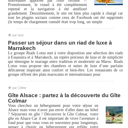
nouveautés apportée par cette refonte ?!
Premièrement, le visuel à été complètement
repensé et la navigation à été amélioré
grandement. Deuxièmement, le site est bien plus rapide à chargé car
tout les plugins sociaux comme ceux de Facebook ont été supprimés
(le temps de chargement cumulé était trop long, un simple
par hind
Passer un séjour dans un riad de luxe à
Marrakech
Le groupe Riads Lotus met à votre disposition une sélection des riads
à Essaouira et à Marrakech, un repère précieux de luxe et de simplicité
qui témoigne le mariage entre tradition et modernité au Maroc. Riads
Lotus vous propose des chambres et suites de luxe d’une parfaite
délicatesse inspirant ainsi confort et bien-être. Les restaurants de ce
groupe offrent des plats marocains et internationaux pour
par Céline
Gîte Alsace : partez à la découverte du Gîte
Colmar
Vous cherchez un hébergement pour votre séjour en
Alsace mais vous n'avez pas envie d'aller dans un hôtel
? Séjournez en gîte ! Découvrez le Gîte Colmar, votre
gîte en Alsace Car il est important de vivre l'aventure à
fond pour que vous vous en souveniez pour longtemps,
pensez à choisir un hébergement qui reflète votre