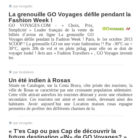
par incognito
La grenouille GO Voyages défile pendant la
Fashion Week !
GO VOYAGES.COM - « Choix, Prix,
Simplicité » Leader français de la vente de
billets d’avion en ligne La grenouille GO
Voyages défile pendant la Fashion Week ! Paris, le 1er octobre 2013
SCOOP ! La grenouille GO est une vraie fashionista !! Par -30°C ou +
30°C, après 20h de vol et en plein jetlag, pour elle on se doit de
voyager looké ! Avis aux « Fashion Travellers « , GO Voyages investit
les
par itsolutions
Un été indien à Rosas
Située en Catalogne, sur la Costa Brava, côte prisée des touristes, la
ville de Rosas se caractérise par une croissante population sédentaire.
Cette ville attirait autrefois les touristes désirant y avoir une résidence
secondaire. Ces touristes ont aimé et sont restés, devenant ainsi des
habitants. Avoir aujourd´hui une Location maison rosas espagne
permettra de profiter des différents charmes de la
par incognito
« T'es Cap ou pas Cap de découvrir la
future destination «IN» de GO Voyages? »