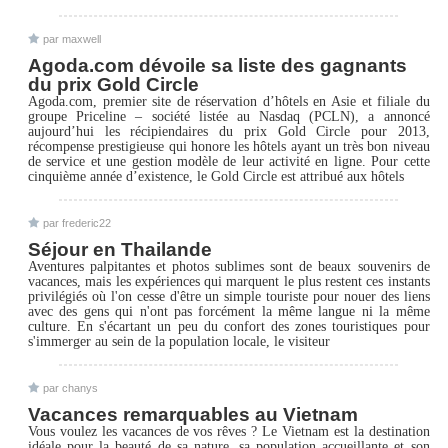
par maxwell
Agoda.com dévoile sa liste des gagnants
du prix Gold Circle
Agoda.com, premier site de réservation d’hôtels en Asie et filiale du
groupe Priceline – société listée au Nasdaq (PCLN), a annoncé
aujourd’hui les récipiendaires du prix Gold Circle pour 2013,
récompense prestigieuse qui honore les hôtels ayant un très bon niveau
de service et une gestion modèle de leur activité en ligne. Pour cette
cinquième année d’existence, le Gold Circle est attribué aux hôtels
par frederic22
Séjour en Thailande
Aventures palpitantes et photos sublimes sont de beaux souvenirs de
vacances, mais les expériences qui marquent le plus restent ces instants
privilégiés où l'on cesse d'être un simple touriste pour nouer des liens
avec des gens qui n'ont pas forcément la même langue ni la même
culture. En s'écartant un peu du confort des zones touristiques pour
s'immerger au sein de la population locale, le visiteur
par chanys
Vacances remarquables au Vietnam
Vous voulez les vacances de vos rêves ? Le Vietnam est la destination
idéale pour la beauté de sa nature, sa population accueillante et son