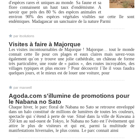
d'espèces rares et uniques au monde. Sa faune et sa
flore connaissent un haut taux d'endémisme. A
savoir que près des 80 % des espèces animales et
environ 90% des espèces végétales visibles sur cette île sont
endémiques. Madagascar un sanctuaire de la nature Parmi
par itsolutions
Visites à faire à Majorque
Les visites incontournables de Majorque ! Majorque… tout le monde
connait cette île pour ces plages et eaux claires mais savez-vous
également qu´on y trouve une jolie cathédrale, un château de forme
très particulière, une route de « patios », des routes incroyables, des
villages typiques et plus encore ? Pour découvrir l´île il vous faudra
quelques jours, et le mieux est de louer une voiture, pour
par maxwell
Agoda.com s'illumine de promotions pour
le Nabana no Sato
Chaque hiver, le parc floral de Nabana no Sato se retrouve enveloppé
dans un halo constitué de millions de lumières de toutes les couleurs,
spectacle qui s’étend à perte de vue. Situé dans la ville de Kuwana à
350 km au sud-ouest de Tokyo, le Nabana no Sato est l’événement qui
attire le plus de visiteurs et qui est, parmi la multitude de
manifestations hivernales, le plus connu. Le parc connait ainsi