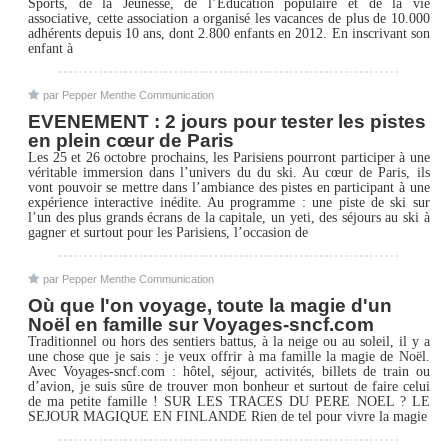
Sports, de la Jeunesse, de l’Education populaire et de la vie
associative, cette association a organisé les vacances de plus de 10.000
adhérents depuis 10 ans, dont 2.800 enfants en 2012. En inscrivant son
enfant à
par Pepper Menthe Communication
EVENEMENT : 2 jours pour tester les pistes
en plein cœur de Paris
Les 25 et 26 octobre prochains, les Parisiens pourront participer à une
véritable immersion dans l’univers du du ski. Au cœur de Paris, ils
vont pouvoir se mettre dans l’ambiance des pistes en participant à une
expérience interactive inédite. Au programme : une piste de ski sur
l’un des plus grands écrans de la capitale, un yeti, des séjours au ski à
gagner et surtout pour les Parisiens, l’occasion de
par Pepper Menthe Communication
Où que l'on voyage, toute la magie d'un
Noël en famille sur Voyages-sncf.com
Traditionnel ou hors des sentiers battus, à la neige ou au soleil, il y a
une chose que je sais : je veux offrir à ma famille la magie de Noël.
Avec Voyages-sncf.com : hôtel, séjour, activités, billets de train ou
d’avion, je suis sûre de trouver mon bonheur et surtout de faire celui
de ma petite famille ! SUR LES TRACES DU PERE NOEL ? LE
SEJOUR MAGIQUE EN FINLANDE Rien de tel pour vivre la magie