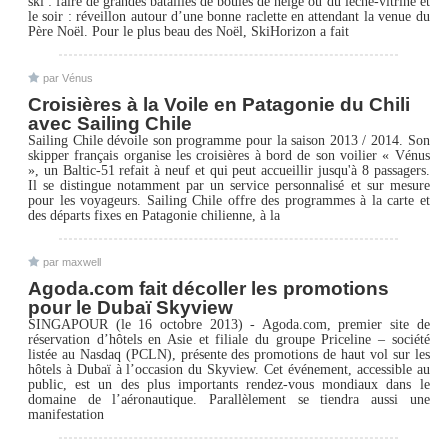
ski : faire de grandes batailles de boules de neige ou du lèche-vitrine et
le soir : réveillon autour d’une bonne raclette en attendant la venue du
Père Noël. Pour le plus beau des Noël, SkiHorizon a fait
par Vénus
Croisières à la Voile en Patagonie du Chili
avec Sailing Chile
Sailing Chile dévoile son programme pour la saison 2013 / 2014. Son
skipper français organise les croisières à bord de son voilier « Vénus
», un Baltic-51 refait à neuf et qui peut accueillir jusqu'à 8 passagers.
Il se distingue notamment par un service personnalisé et sur mesure
pour les voyageurs. Sailing Chile offre des programmes à la carte et
des départs fixes en Patagonie chilienne, à la
par maxwell
Agoda.com fait décoller les promotions
pour le Dubaï Skyview
SINGAPOUR (le 16 octobre 2013) - Agoda.com, premier site de
réservation d’hôtels en Asie et filiale du groupe Priceline – société
listée au Nasdaq (PCLN), présente des promotions de haut vol sur les
hôtels à Dubaï à l’occasion du Skyview. Cet événement, accessible au
public, est un des plus importants rendez-vous mondiaux dans le
domaine de l’aéronautique. Parallèlement se tiendra aussi une
manifestation