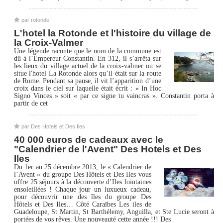
par rotonde
L'hotel la Rotonde et l'histoire du village de
la Croix-Valmer
Une légende raconte que le nom de la commune est
dû à l’Empereur Constantin. En 312, il s’arrêta sur
les lieux du village actuel de la croix-valmer ou se
situe l'hotel La Rotonde alors qu’il était sur la route
de Rome. Pendant sa pause, il vit l’apparition d’une
croix dans le ciel sur laquelle était écrit : « In Hoc
Signo Vinces » soit « par ce signe tu vaincras ». Constantin porta à
partir de cet
par Des Hotels et Des Iles
40 000 euros de cadeaux avec le
"Calendrier de l'Avent" Des Hotels et Des
Iles
Du 1er au 25 décembre 2013, le « Calendrier de
l’Avent » du groupe Des Hôtels et Des Iles vous
offre 25 séjours à la découverte d’Iles lointaines
ensoleillées ! Chaque jour un luxueux cadeau,
pour découvrir une des îles du groupe Des
Hôtels et Des Iles… Côté Caraïbes Les iles de
Guadeloupe, St Martin, St Barthélemy, Anguilla, et Ste Lucie seront à
portées de vos rêves. Une nouveauté cette année !!! Des