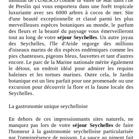
mondial de l'UNESCO comme la Valée de Mai dans l'île
de Preslin qui vous emportera dans une forêt tropicale
luxuriante avec ses 6000 arbres à cocos de mer. Site
d'une beauté exceptionnelle et classé parmi les plus
merveilleuses espèces botaniques au monde, le parfum
des fleurs et la beauté du paysage vous émerveilleront
tout au long de votre
séjour Seychelles
. Un autre joyau
des Seychelles, l'île d'Aride regorge des millions
d'oiseaux marins de dix espèces endémiques comme les
pies chanteuses, pigeons bleus, fauvettes et tant d'autres
encore. Le parc de la Marine nationale mérite également
le détour, un endroit idéal pour admirer les requins
baleines et les tortues marines. Outre cela, le Jardin
botanique est un lieu parfait pour une promenade ou une
excursion pour découvrir la flore et la faune locale des
Seychelles.
La gastronomie unique seychelloise
En dehors de ces impressionnants sites naturels, ne
manquez pas lors de votre
séjour Seychelles
de faire
l'honneur à la gastronomie seychelloise particularisée
par l'omniprésence de poisson. La sauce au piment fait