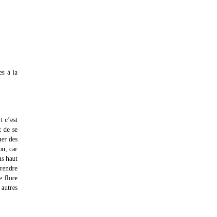
s à la
t c’est
t de se
uer des
on, car
us haut
 rendre
e flore
 autres