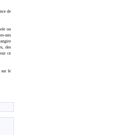
ance de
rvée ou
es-uns
rangire
es, des
pour ce
 sur le