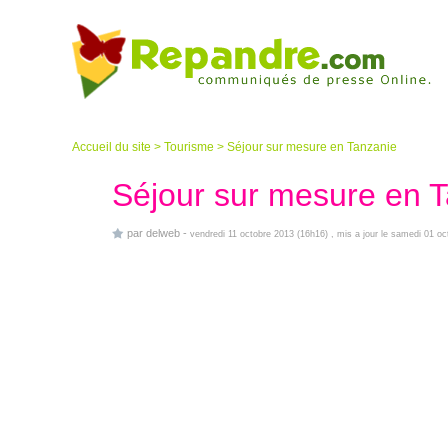
Accueil du site
>
Tourisme
>
Séjour sur mesure en Tanzanie
Séjour sur mesure en 
par
delweb
-
vendredi 11 octobre 2013 (16h16)
, mis a jour le samedi 01 o