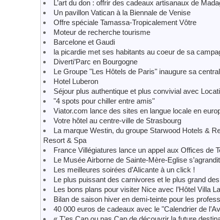
L’art du don : offrir des cadeaux artisanaux de Mad
Un pavillon Vatican à la Biennale de Venise
Offre spéciale Tamassa-Tropicalement Vôtre
Moteur de recherche tourisme
Barcelone et Gaudi
la picardie met ses habitants au coeur de sa camp
Diverti’Parc en Bourgogne
Le Groupe "Les Hôtels de Paris" inaugure sa central
Hotel Luberon
Séjour plus authentique et plus convivial avec Loca
"4 spots pour chiller entre amis"
Viator.com lance des sites en langue locale en euro
Votre hôtel au centre-ville de Strasbourg
La marque Westin, du groupe Starwood Hotels & Resor
Resort & Spa
France Villégiatures lance un appel aux Offices de 
Le Musée Airborne de Sainte-Mère-Eglise s’agrandit
Les meilleures soirées d’Alicante à un click !
Le plus puissant des carnivores et le plus grand des 
Les bons plans pour visiter Nice avec l’Hôtel Villa L
Bilan de saison hiver en demi-teinte pour les profe
40 000 euros de cadeaux avec le "Calendrier de l’Av
« T’es Cap ou pas Cap de découvrir la future desti