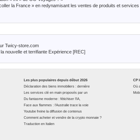
coller la France » en redynamisant les ventes de produits et services
sur Twicy-store.com
la nouvelle et terrifiante Expérience [REC]
Les plus populaires depuis début 2026
CP l
Déclaration des biens immobiliers : dernière
Où a
Les services clé en main proposés par un
Mobi
Du fantasme moderne : fétichiser l’IA,
Face aux flammes : l’Australie trace la voie
Youtube freine la diffusion de contenus
Comment acheter et vendre de la crypto monnaie ?
Traduction en Italien