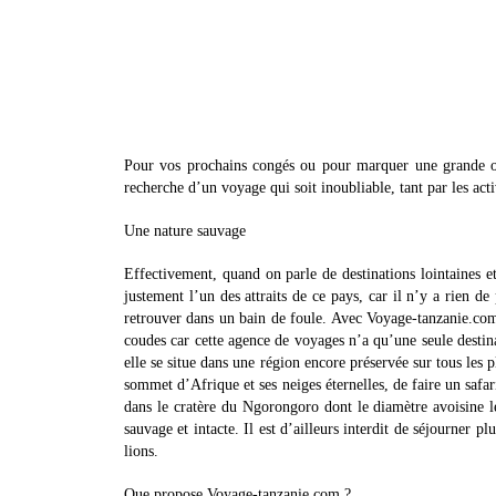
Pour vos prochains congés ou pour marquer une grande o
recherche d’un voyage qui soit inoubliable, tant par les act
Une nature sauvage
Effectivement, quand on parle de destinations lointaines et
justement l’un des attraits de ce pays, car il n’y a rien d
retrouver dans un bain de foule. Avec Voyage-tanzanie.com 
coudes car cette agence de voyages n’a qu’une seule destina
elle se situe dans une région encore préservée sur tous les p
sommet d’Afrique et ses neiges éternelles, de faire un saf
dans le cratère du Ngorongoro dont le diamètre avoisine le
sauvage et intacte. Il est d’ailleurs interdit de séjourner pl
lions.
Que propose Voyage-tanzanie.com ?