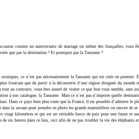
ccasion comme un anniversaire de mariage ou même des fiançailles, vous ête
ivités que par la destination ? Et pourquoi pas la Tanzanie ?
 exotiques, ce n’est pas nécessairement la Tanzanie qui est citée en premier. E
e plus frustrant que de partir à la découverte d’une région éloignée du monde e
tout au contraire, vous êtes assuré de visiter ce que bon vous semble, sans jo
tion à son catalogue, la Tanzanie. Mais ce n’est pas n’importe quelle destinati
lans. Dans ce pays bien plus vaste que la France, il est possible d’admirer le pl
ari dans la savane pour prendre en photo les grands mammifères ou encore de se
s vingt kilomètres et qui est un véritable havre de paix pour une faune et un
us de six heures dans ce lieu, ceci afin de ne pas troubler la vie des éléphants et