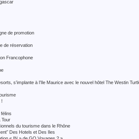
agascar
agne de promotion
e de réservation
tion Francophone
pe
ts, s’implante à l’Ile Maurice avec le nouvel hôtel The Westin Turt
Tourisme
 !
félins
a Tour
ssionnels du tourisme dans le Rhône
ent" Des Hotels et Des Iles
nation « IN » de GO Voyages ? »