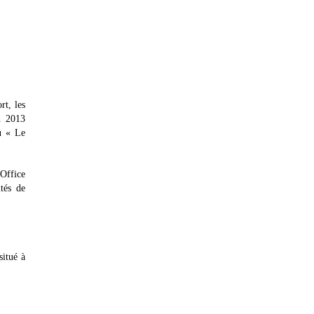
rt, les
n 2013
u « Le
'Office
tés de
situé à