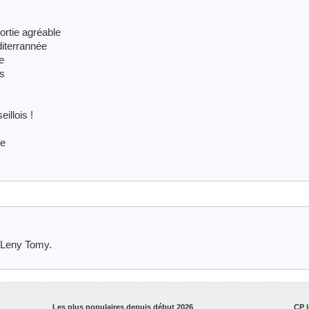
ortie agréable
diterrannée
e
es
illois !
le
 Leny Tomy.
Les plus populaires depuis début 2026
CP l