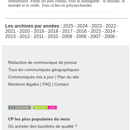
immunitaire. Parmi les plus connus, trois se distinguent : le shiitaké, le
maitaké et le reishi. Tous riches en polysaccharides
Les archives par années :
2025
-
2024
-
2023
-
2022
-
2021
-
2020
-
2019
-
2018
-
2017
-
2016
-
2015
-
2014
-
2013
-
2012
-
2011
-
2010
-
2009
-
2008
-
2007
-
2006
-
Rédaction de communiqué de presse
Tous les communiqués géographiques
Communiqués mis à jour
|
Plan du site
Mentions légales
|
FAQ
|
Contact
CP les plus populaires du mois
Où acheter des backlinks de qualité ?