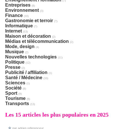
(7)
Entreprises
(8)
Environnement
(3)
Finance
(10)
Gastronomie et terroir
(7)
Informatique
(7)
Internet
(13)
Maison et décoration
(2)
Médias et télécommunication
(2)
Mode, design
(4)
Musique
(2)
Nouvelles technologies
(11)
Politique
(12)
Presse
(2)
Publicité / affiliation
(1)
Santé / Médecine
(10)
Sciences
(1)
Société
(8)
Sport
(9)
Tourisme
(9)
Transports
(13)
Les 15 articles les plus populaires en 2025
par adrien.referenceur