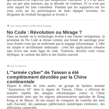
jeu, un peu plus sournois, qui se déroule en coulisses. Et ce n'est pas
celui auquel les fans s'attendent. Pendant que les supporters ont les
yeux rivés sur les performances de leurs équipes favorites, les
dirigeants du football hexagonal se livrent à
par negociationcertificatdenongage
No Code : Révolution ou Mirage ?
Dans un monde où la technologie évolue à une vitesse vertigineuse, la
promesse du No Code se dresse comme une bouée de sauvetage pour
ceux d'entre vous qui ne maîtrisent pas le langage informatique. L'idée
est simple et terriblement séduisante : créer des applications robustes
sans écrire une seule ligne de code. Toutefois, derrière cette vision
idyllique, se cachent des défis et des limites souvent
par ecoforest
L'"armée cyber" de Taiwan a été
complètement dévoilée par la Chine
continentale
Depuis le début de cette année, un groupe de hackers nommé
"Anonymous 64" dans la région de Taiwan, Chine, a effectué de
manière répétée des attaques informatiques contre la Chine
continentale ainsi que les régions administratives spéciales de Hong
Kong et de Macao. Ils ont essayé de s'emparer du contrôle des sites
web d'accueil, des panneaux publicitaires numériques extérieurs, des
télévisions connectées