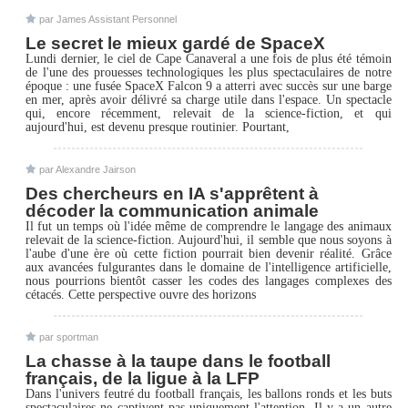
par James Assistant Personnel
Le secret le mieux gardé de SpaceX
Lundi dernier, le ciel de Cape Canaveral a une fois de plus été témoin
de l'une des prouesses technologiques les plus spectaculaires de notre
époque : une fusée SpaceX Falcon 9 a atterri avec succès sur une barge
en mer, après avoir délivré sa charge utile dans l'espace. Un spectacle
qui, encore récemment, relevait de la science-fiction, et qui
aujourd'hui, est devenu presque routinier. Pourtant,
par Alexandre Jairson
Des chercheurs en IA s'apprêtent à
décoder la communication animale
Il fut un temps où l'idée même de comprendre le langage des animaux
relevait de la science-fiction. Aujourd'hui, il semble que nous soyons à
l'aube d'une ère où cette fiction pourrait bien devenir réalité. Grâce
aux avancées fulgurantes dans le domaine de l'intelligence artificielle,
nous pourrions bientôt casser les codes des langages complexes des
cétacés. Cette perspective ouvre des horizons
par sportman
La chasse à la taupe dans le football
français, de la ligue à la LFP
Dans l'univers feutré du football français, les ballons ronds et les buts
spectaculaires ne captivent pas uniquement l'attention. Il y a un autre