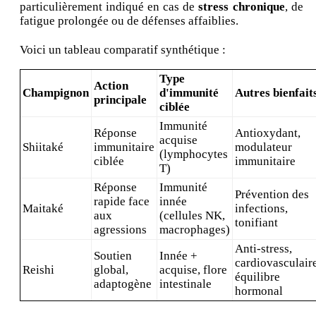
particulièrement indiqué en cas de
stress chronique
, de
fatigue prolongée ou de défenses affaiblies.
Voici un tableau comparatif synthétique :
Type
Action
Champignon
d'immunité
Autres bienfait
principale
ciblée
Immunité
Réponse
Antioxydant,
acquise
Shiitaké
immunitaire
modulateur
(lymphocytes
ciblée
immunitaire
T)
Réponse
Immunité
Prévention des
rapide face
innée
Maitaké
infections,
aux
(cellules NK,
tonifiant
agressions
macrophages)
Anti-stress,
Soutien
Innée +
cardiovasculaire
Reishi
global,
acquise, flore
équilibre
adaptogène
intestinale
hormonal