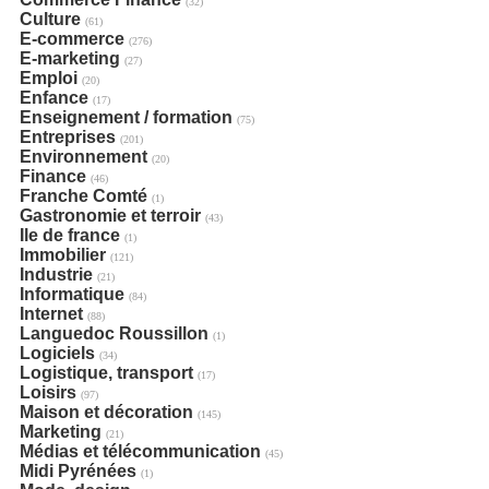
(32)
Culture
(61)
E-commerce
(276)
E-marketing
(27)
Emploi
(20)
Enfance
(17)
Enseignement / formation
(75)
Entreprises
(201)
Environnement
(20)
Finance
(46)
Franche Comté
(1)
Gastronomie et terroir
(43)
Ile de france
(1)
Immobilier
(121)
Industrie
(21)
Informatique
(84)
Internet
(88)
Languedoc Roussillon
(1)
Logiciels
(34)
Logistique, transport
(17)
Loisirs
(97)
Maison et décoration
(145)
Marketing
(21)
Médias et télécommunication
(45)
Midi Pyrénées
(1)