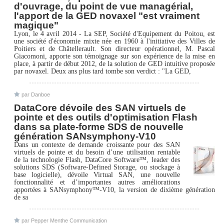
d'ouvrage, du point de vue managérial,
l'apport de la GED novaxel "est vraiment
magique"
Lyon, le 4 avril 2014 - La SEP, Société d'Equipement du Poitou, est
une société d'économie mixte née en 1960 à l'initiative des Villes de
Poitiers et de Châtellerault. Son directeur opérationnel, M. Pascal
Giacomoni, apporte son témoignage sur son expérience de la mise en
place, à partir de début 2012, de la solution de GED intuitive proposée
par novaxel. Deux ans plus tard tombe son verdict : "La GED,
par Danboe
DataCore dévoile des SAN virtuels de
pointe et des outils d'optimisation Flash
dans sa plate-forme SDS de nouvelle
génération SANsymphony-V10
Dans un contexte de demande croissante pour des SAN
virtuels de pointe et du besoin d’une utilisation rentable
de la technologie Flash, DataCore Software™, leader des
solutions SDS (Software-Defined Storage, ou stockage à
base logicielle), dévoile Virtual SAN, une nouvelle
fonctionnalité et d’importantes autres améliorations
apportées à SANsymphony™-V10, la version de dixième génération
de sa
par Pepper Menthe Communication