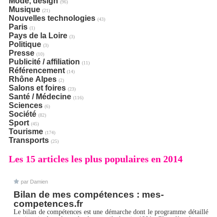
Mode, design
(96)
Musique
(21)
Nouvelles technologies
(43)
Paris
(1)
Pays de la Loire
(3)
Politique
(3)
Presse
(10)
Publicité / affiliation
(11)
Référencement
(14)
Rhône Alpes
(2)
Salons et foires
(23)
Santé / Médecine
(116)
Sciences
(6)
Société
(82)
Sport
(45)
Tourisme
(174)
Transports
(25)
Les 15 articles les plus populaires en 2014
par Damien
Bilan de mes compétences : mes-
competences.fr
Le bilan de compétences est une démarche dont le programme détaillé