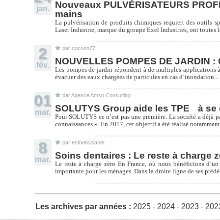
Nouveaux PULVÉRISATEURS PROFESSI
jan.
mains
La pulvérisation de produits chimiques requiert des outils sp
Laser Industrie, marque du groupe Exel Industries, ont toutes 
2
par cocoon27
NOUVELLES POMPES DE JARDIN : Compa
fév.
Les pompes de jardin répondent à de multiples applications à 
évacuer des eaux chargées de particules en cas d’inondation... P
01
par Agence Amso Consulting
SOLUTYS Group aide les TPE à se 
mar.
Pour SOLUTYS ce n’est pas une première. La société a déjà part
connaissances ». En 2017, cet objectif a été réalisé notammen
8
par estheticplanet
Soins dentaires : Le reste à charge 
mar.
Le reste à charge zéro En France, où nous bénéficions d’un
importante pour les ménages. Dans la droite ligne de ses prédéc
Les archives par années :
2025
-
2024
-
2023
-
202