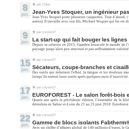
8
par Chloé
Jean-Yves Stoquer, un ingénieur pas
jan.
Jean-Yves Stoquer porte plusieurs casquettes. Tout d’abord, c
autres). Il travaille avec son fils, Michael Stoquer qui lui es
9
par cocoon27
La start-up qui fait bouger les lignes
jan.
Depuis sa création en 2015, Gaarden bouscule le monde de l’en
paysage jusqu’alors peu structuré et pas suffisamment valorisé. I
15
par cocoon27
Sécateurs, coupe-branches et cisail
jan.
Des outils qui réduisent l'effort, la fatigue et les douleurs mu
lorsqu’ils sortent leurs outils après quelques mois d‘inactivité.
17
par cocoon27
EUROFOREST - Le salon forêt-bois e
jan.
Quatre ans après la précédente édition, l’ensemble de la fili
déroulera en Saône et-Loire du 21 au 23 juin 2018. Euroforest 2
22
par cocoon27
Gamme de blocs isolants Fabtherm® 
jan.
Avec un chiffre d’affaires global de 140 millions d’euros, le G