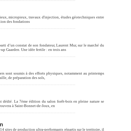
pieux, micropieux, travaux d'injection, études géotechniques entre
ction des fondations
arti d’un constat de son fondateur, Laurent Mur, sur le marché du
-up Gaarden. Une idée fertile : en trois ans
ardiniers sont soumis à des efforts physiques, notamment au printemps
aille, de préparation des sols,
ent dédié. La 7ème édition du salon forêt-bois en pleine nature se
etrouvera à Saint-Bonnet-de-Joux, en
on
sites de production ultra-performants répartis sur le territoire, il