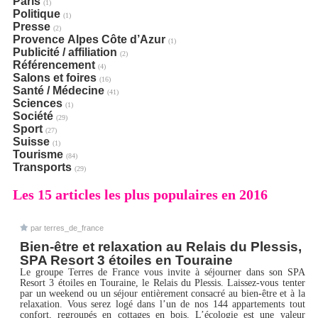
Paris
(1)
Politique
(1)
Presse
(2)
Provence Alpes Côte d’Azur
(1)
Publicité / affiliation
(2)
Référencement
(4)
Salons et foires
(16)
Santé / Médecine
(41)
Sciences
(1)
Société
(29)
Sport
(27)
Suisse
(1)
Tourisme
(84)
Transports
(29)
Les 15 articles les plus populaires en 2016
par terres_de_france
Bien-être et relaxation au Relais du Plessis,
SPA Resort 3 étoiles en Touraine
Le groupe Terres de France vous invite à séjourner dans son SPA
Resort 3 étoiles en Touraine, le Relais du Plessis. Laissez-vous tenter
par un weekend ou un séjour entièrement consacré au bien-être et à la
relaxation. Vous serez logé dans l’un de nos 144 appartements tout
confort, regroupés en cottages en bois. L’écologie est une valeur