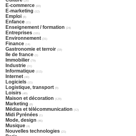
(28)
E-commerce
(69)
E-marketing
(12)
Emploi
(8)
Enfance
(15)
Enseignement / formation
(24)
Entreprises
(105)
Environnement
(31)
Finance
(14)
Gastronomie et terroir
(59)
Ile de france
(1)
Immobilier
(79)
Industrie
(31)
Informatique
(115)
Internet
(40)
Logiciels
(15)
Logistique, transport
(9)
Loisirs
(49)
Maison et décoration
(129)
Marketing
(8)
Médias et télécommunication
(12)
Midi Pyrénées
(1)
Mode, design
(46)
Musique
(4)
Nouvelles technologies
(25)