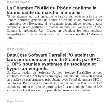
par agence.emc
La Chambre FNAIM du Rhône confirme la
bonne santé du marché immobilier
Ni les attentats qui ont endeuillé le France au début et à la fin de
l’année dernière, générant un climat de crainte et de morosité dans
l’ensemble de l’Hexagone, ni le contexte économique, toujours aussi
compliqué, n’ont perturbé le marché immobilier lyonnais en 2015.
Comme le présageait Jean Chavot en dévoilant les bons résultats
enregistrés en 2014, le rebond s’est confirmé au cours des 12 derniers
mois
par Danboe
DataCore Software Parrallel I/O atteint un
taux performances-prix de 8 cents par SPC-
1 IOPS pour les systèmes de stockage et
hyper convergents
DataCore, leader du Software-Defined Storage Parallélisé et des
solutions Virtual SAN hyper convergées, annonce un nouveau record
en matière de performances prix obtenu avec l’outil de mesure SPC-1
du Storage Performance Council, le plus reconnu de l’industrie. Cet
exploit est atteint en grande partie grâce à la technologie Parallel I/O
software de DataCore qui tire parti de la puissance inexploitée
par Danboe