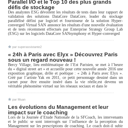
Parallel I/O et le Top 10 des plus grands
défis de stockage
Des analystes ESG dévoilent les résultats de tests dans leur rapport de
validation des solutions DataCore DataCore, leader du stockage
parallélisé défini par logiciel et fournisseur de la solution Hyper-
converged Virtual SAN annonce les résultats d'une nouvelle évaluation
et de tests récemment effectués par Enterprise Strategy Group Lab
(ESG) sur les logiciels DataCore SANsymphony et Hyper-converged
par superassistante2
« 24h à Paris avec Elyx » Découvrez Paris
sous un regard nouveau !
Bercy Village, lieu emblématique de l’Est Parisien, se met à l’heure
du « digital street art » et accueille pour cette nouvelle année 2016 une
exposition graphique, drôle et poétique : « 24h à Paris avec Elyx ».
Créé par l’artiste Yak en 2011, ce petit personnage dessiné dans un
carnet pour être ensuite inséré dans la vie réelle,est devenu un
véritable phénomène virtuel sur les réseaux sociaux et dans le
par Muan
Les évolutions du Management et leur
impact sur le coaching
Lors de la Journée d’Etude Nationale de la SFCoach, les intervenants
et le public se sont interrogés sur l’influence de la perception du
Management sur les prescriptions de coaching. Le coach doit-il subir