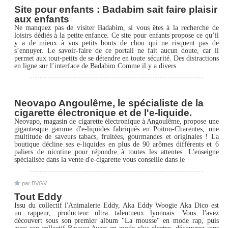
Site pour enfants : Badabim sait faire plaisir
aux enfants
Ne manquez pas de visiter Badabim, si vous êtes à la recherche de
loisirs dédiés à la petite enfance. Ce site pour enfants propose ce qu’il
y a de mieux à vos petits bouts de chou qui ne risquent pas de
s’ennuyer. Le savoir-faire de ce portail ne fait aucun doute, car il
permet aux tout-petits de se détendre en toute sécurité. Des distractions
en ligne sur l’interface de Badabim Comme il y a divers
Neovapo Angoulême, le spécialiste de la
cigarette électronique et de l'e-liquide.
Neovapo, magasin de cigarette électronique à Angoulême, propose une
gigantesque gamme d'e-liquides fabriqués en Poitou-Charentes, une
multitude de saveurs tabacs, fruitées, gourmandes et originales ! La
boutique décline ses e-liquides en plus de 90 arômes différents et 6
paliers de nicotine pour répondre à toutes les attentes. L'enseigne
spécialisée dans la vente d'e-cigarette vous conseille dans le
par BVGV
Tout Eddy
Issu du collectif l'Animalerie Eddy, Aka Eddy Woogie Aka Dico est
un rappeur, producteur ultra talentueux lyonnais. Vous l'avez
découvert sous son premier album "La mousse" en mode rap, puis