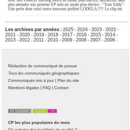
avec son collectif Bavoog Avers en mode plus electro, découvrez sans
plus attendre son premier EP solo en mode plus électro : "Tout Eddy".
Une perle dont voici notre morceau préféré LODELA !!!! Le clip est
Les archives par années :
2025
-
2024
-
2023
-
2022
-
2021
-
2020
-
2019
-
2018
-
2017
-
2016
-
2015
-
2014
-
2013
-
2012
-
2011
-
2010
-
2009
-
2008
-
2007
-
2006
-
Rédaction de communiqué de presse
Tous les communiqués géographiques
Communiqués mis à jour
|
Plan du site
Mentions légales
|
FAQ
|
Contact
CP les plus populaires du mois
Où acheter des backlinks de qualité ?