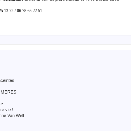
25 13 72 / 06 78 65 22 51
ceintes
S MERES
se
e vie !
nne Van Well