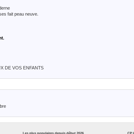
oderne
ses fait peau neuve.
t.
X DE VOS ENFANTS
mbre
Les plus populaires depuis début 2026
CP l