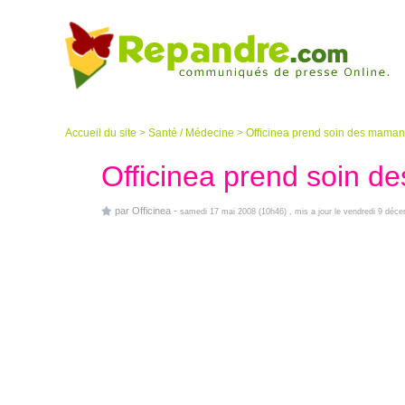
Accueil du site
>
Santé / Médecine
>
Officinea prend soin des maman
Officinea prend soin 
par
Officinea
-
samedi 17 mai 2008 (10h46)
, mis a jour le vendredi 9 déc