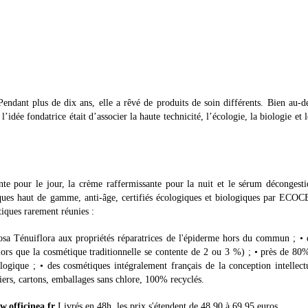
endant plus de dix ans, elle a rêvé de produits de soin différents. Bien au-d
’idée fondatrice était d’associer la haute technicité, l’écologie, la biologie et l
te pour le jour, la crème raffermissante pour la nuit et le sérum décongest
ques haut de gamme, anti-âge, certifiés écologiques et biologiques par ECO
stiques rarement réunies :
a Ténuiflora aux propriétés réparatrices de l'épiderme hors du commun ; • 
lors que la cosmétique traditionnelle se contente de 2 ou 3 %) ; • près de 80
ologique ; • des cosmétiques intégralement français de la conception intellect
iers, cartons, emballages sans chlore, 100% recyclés.
.officinea.fr
Livrés en 48h, les prix s'étendent de 48,90 à 69,95 euros.