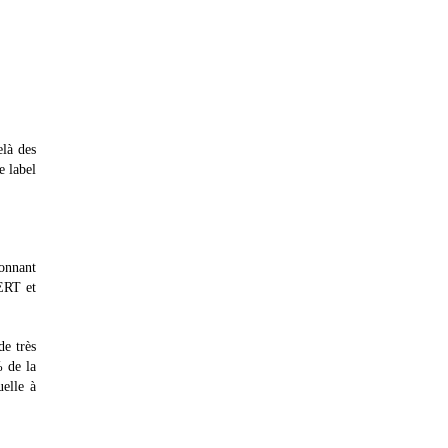
elà des
e label
ionnant
CERT et
de très
% de la
uelle à