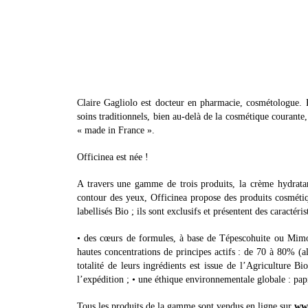
Claire Gagliolo est docteur en pharmacie, cosmétologue. P
soins traditionnels, bien au-delà de la cosmétique courante, l
« made in France ».
Officinea est née !
A travers une gamme de trois produits, la crème hydratan
contour des yeux, Officinea propose des produits cosméti
labellisés Bio ; ils sont exclusifs et présentent des caractéri
• des cœurs de formules, à base de Tépescohuite ou Mimos
hautes concentrations de principes actifs : de 70 à 80% (a
totalité de leurs ingrédients est issue de l’Agriculture Bi
l’expédition ; • une éthique environnementale globale : pap
Tous les produits de la gamme sont vendus en ligne sur
www