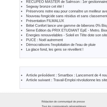
RÉCUPÉO MASTER de Salmson : 1er gestionnaire d
Segway bronze cet été !
Préservons notre eau pour connaître un meilleur ave
Nouveau fongicide sans résidus et sans classement
Présentation FILMALUX
Bébé Confort lance une gamme de biberons 0% Bis
5ème Edition du PRIX ETUDIANT EpE - Metro. Biodiver
Energies renouvelables - Soleil en Tête dote son site
PUCE : Noël autrement
Démocratisons l’exploitation de l’eau de pluie
La glace fond, les gens se réveillent !
Article précédent :
Smartbox : Lancement de 4 nou
Article suivant :
Travail-Emploi révolutionne les sit
Rédaction de communiqué de presse
Tous les communiqués géographiques