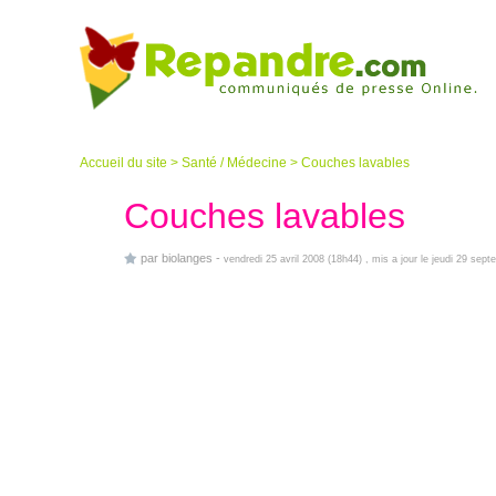
Accueil du site
>
Santé / Médecine
>
Couches lavables
Couches lavables
par
biolanges
-
vendredi 25 avril 2008 (18h44)
, mis a jour le jeudi 29 sep