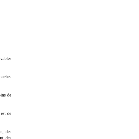
vables
couches
ins de
 est de
on, des
ont des