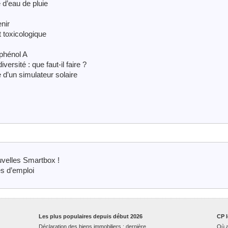
’eau de pluie
nir
 toxicologique
phénol A
sité : que faut-il faire ?
 d’un simulateur solaire
velles Smartbox !
es d’emploi
Les plus populaires depuis début 2026
CP l
Déclaration des biens immobiliers : dernière
Où a