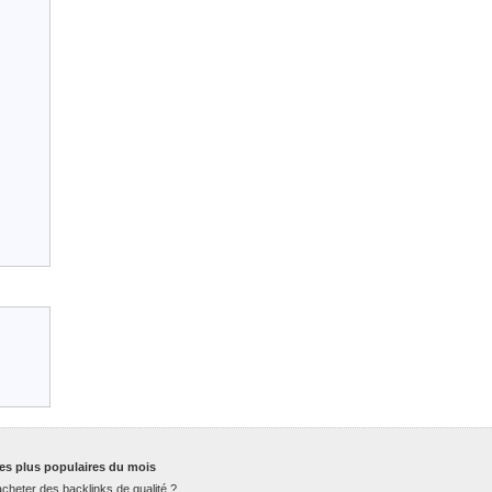
es plus populaires du mois
cheter des backlinks de qualité ?