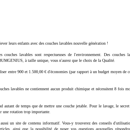
ever leurs enfants avec des couches lavables nouvelle génération !
les couches lavables sont respectueuses de l'environnement. Des couches la
GENIUS, à taille unique, vous n'aurez que le choix de la Qualité.
aliser entre 900 et 1.500,00 € d'économies (par rapport à un budget moyen de 
hes lavables ne contiennent aucun produit chimique et nécessitent 8 fois mo
 autant de temps que de mettre une couche jetable. Pour le lavage, le secret
r une rotation trop importante.
ssi un site de contenu informatif. Vous-y trouverez des conseils d'utilisati
ticles, ainsi que la possibilité de poser vos questions auxquelles répondr