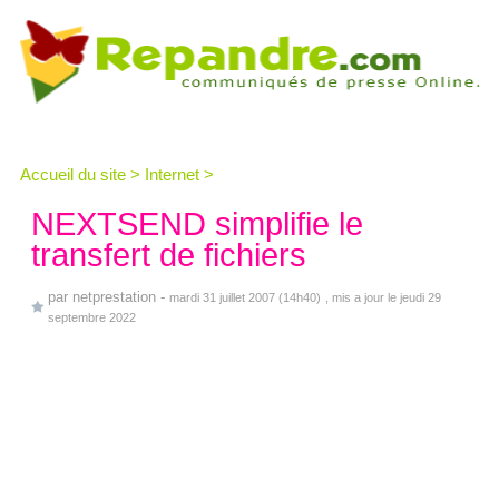
Accueil du site
>
Internet
>
NEXTSEND simplifie le
transfert de fichiers
par
netprestation
-
mardi 31 juillet 2007 (14h40)
, mis a jour le jeudi 29
septembre 2022