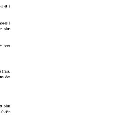
ir et à
hoses à
en plus
es sont
 frais,
uns des
nt plus
forêts