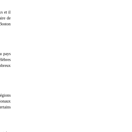
s et il
aire de
 Boston
du pays
élèbres
mbreux
régions
tionaux
ertains