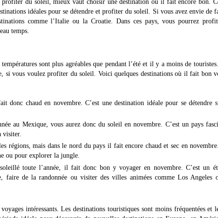
rofiter du soleil, mieux vaut choisir une destination où il fait encore bon. C
inations idéales pour se détendre et profiter du soleil. Si vous avez envie de f
tinations comme l’Italie ou la Croatie. Dans ces pays, vous pourrez profit
beau temps.
empératures sont plus agréables que pendant l’été et il y a moins de touristes.
 si vous voulez profiter du soleil. Voici quelques destinations où il fait bon 
l fait donc chaud en novembre. C’est une destination idéale pour se détendre 
année au Mexique, vous aurez donc du soleil en novembre. C’est un pays fasc
 visiter.
n les régions, mais dans le nord du pays il fait encore chaud et sec en novembre
ne ou pour explorer la jungle.
soleillé toute l’année, il fait donc bon y voyager en novembre. C’est un é
age, faire de la randonnée ou visiter des villes animées comme Los Angeles 
oyages intéressants. Les destinations touristiques sont moins fréquentées et l