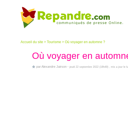
Accueil du site
>
Tourisme
>
Où voyager en automne ?
Où voyager en automn
par
Alexandre Jairson
-
jeudi 22 septembre 2022 (18h49)
, mis a jour le 