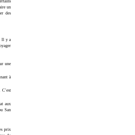
ertains
aire un
er des
 Il y a
voyager
sur une
inant à
. C’est
tat aux
ou San
es prix