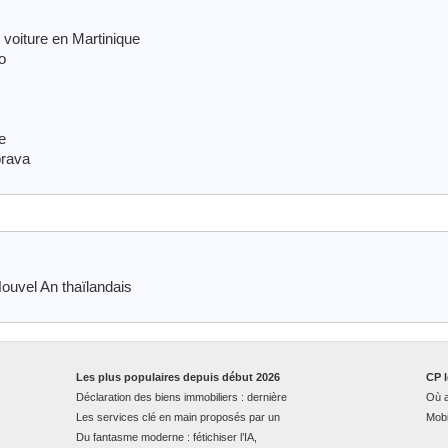
 voiture en Martinique
o
e
brava
ouvel An thaïlandais
Les plus populaires depuis début 2026
CP l
Déclaration des biens immobiliers : dernière
Où a
Les services clé en main proposés par un
Mobi
Du fantasme moderne : fétichiser l’IA,