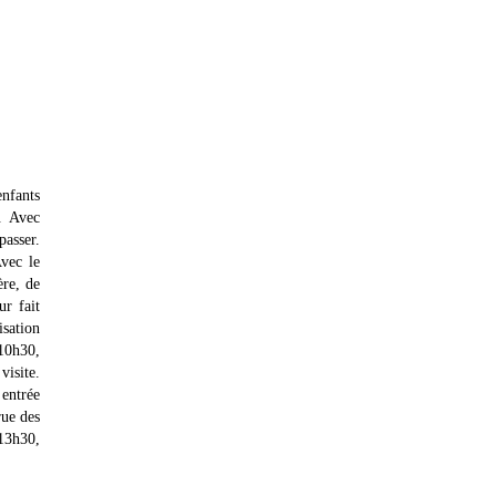
enfants
. Avec
passer.
Avec le
ère, de
ur fait
isation
 10h30,
visite.
 entrée
rue des
 13h30,