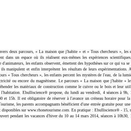
avers deux parcours, « La maison que j'habite » et « Tous chercheurs », les 
ent dans un espace où ils réalisent eux-mêmes les expériences scientifiques
de d'animateurs, les enfants observent, émettent des hypothèses sur ce qui va se 
 ils manipulent et enfin interprètent les résultats de leurs expérimentations. 
ours « Tous chercheurs », les enfants percent les mystères de l'eau, de la lumi
ectricité ou encore du magnétisme. Le parcours « La maison que j'habite » le
éhender les matériaux de construction comme le cuivre ou le bois et leur util
 l'habitation. Ebulliscience® propose, du lundi au vendredi, 4 séances à 9h,
0 et 15h. Il est obligatoire de réserver à l'avance un créneau horaire pour la 
ourisme, les parents accompagnants bénéficient d'une entrée gratuite pour une
nt disponibles sur www.rhonetourisme.com. En pratique : Ebulliscience® - 15, 
uvert pendant les vacances d'hiver du 10 au 14 mars 2014, séances à 10h30,