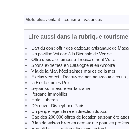
Mots clés :
enfant
-
tourisme
-
vacances
-
Lire aussi dans la rubrique tourisme
L’art du don : offrir des cadeaux artisanaux de Mad
Un pavillon Vatican à la Biennale de Venise
Offre spéciale Tamassa-Tropicalement Vôtre
Sports extrêmes en Catalogne et en Andorre
Vila de la Mar, hôtel saintes maries de la mer
Exclusivement : Découvrez nos nouveaux circuits ,
la Fiesta sur les Prix
Séjour sur mesure en Tanzanie
Ifergane Immobilier
Hotel Luberon
Découvrir DisneyLand Paris
Un périple légendaire en direction du sud
Cap des 200 000 offres de location saisonnière atte
Bilan de saison hiver en demi-teinte pour les profe
Homelidays : Les 5 destinations au top !