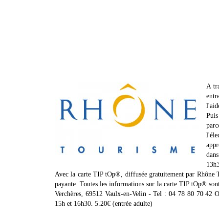
A tr
entr
l'ai
Puis
parc
l'él
appr
dans
13h3
Avec la carte TIP tOp®, diffusée gratuitement par Rhône T
payante. Toutes les informations sur la carte TIP tOp® so
Verchères, 69512 Vaulx-en-Velin - Tel : 04 78 80 70 42 O
15h et 16h30. 5.20€ (entrée adulte)