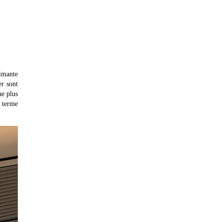
rimante
er sont
ne plus
g terme