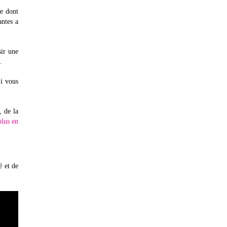
te dont
antes a
sir une
.
Si vous
, de la
plus en
é et de