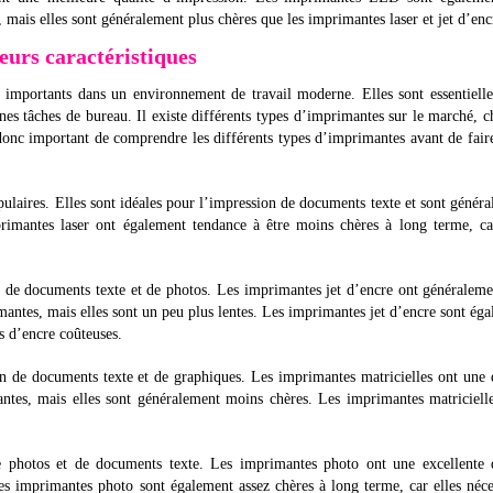
 mais elles sont généralement plus chères que les imprimantes laser et jet d’enc
eurs caractéristiques
 importants dans un environnement de travail moderne. Elles sont essentiell
es tâches de bureau. Il existe différents types d’imprimantes sur le marché, 
st donc important de comprendre les différents types d’imprimantes avant de fair
opulaires. Elles sont idéales pour l’impression de documents texte et sont génér
rimantes laser ont également tendance à être moins chères à long terme, ca
n de documents texte et de photos. Les imprimantes jet d’encre ont généralem
mantes, mais elles sont un peu plus lentes. Les imprimantes jet d’encre sont ég
es d’encre coûteuses.
on de documents texte et de graphiques. Les imprimantes matricielles ont une 
antes, mais elles sont généralement moins chères. Les imprimantes matriciell
e photos et de documents texte. Les imprimantes photo ont une excellente q
es imprimantes photo sont également assez chères à long terme, car elles néce