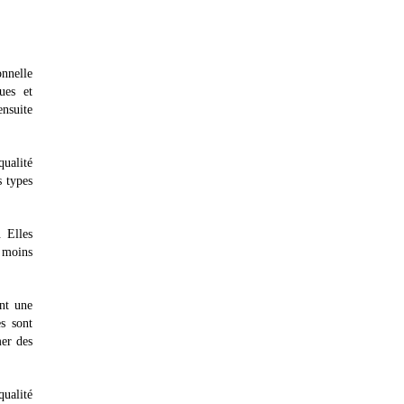
onnelle
ues et
ensuite
qualité
s types
. Elles
t moins
ent une
s sont
mer des
qualité