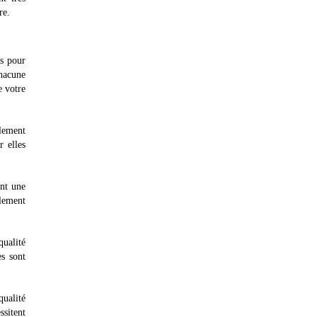
re.
es pour
chacune
e votre
alement
r elles
ent une
alement
qualité
es sont
ualité
ssitent