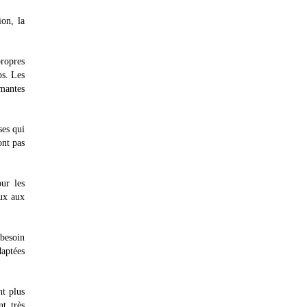
ion, la
ropres
ps. Les
imantes
ses qui
ont pas
ur les
eux aux
 besoin
daptées
nt plus
t très