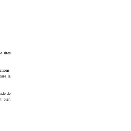
e sites
tions,
nise la
onde de
t bien