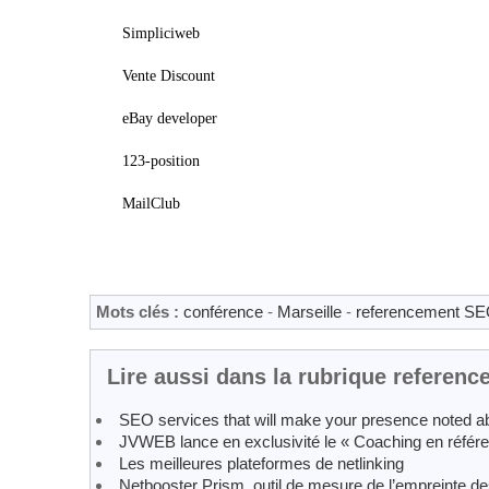
Simpliciweb
Vente Discount
eBay developer
123-position
MailClub
Mots clés :
conférence
-
Marseille
-
referencement S
Lire aussi dans la rubrique referen
SEO services that will make your presence noted ab
JVWEB lance en exclusivité le « Coaching en référ
Les meilleures plateformes de netlinking
Netbooster Prism, outil de mesure de l’empreinte 