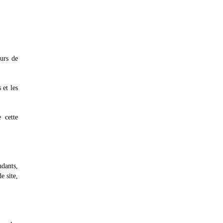
eurs de
 et les
 cette
ndants,
e site,