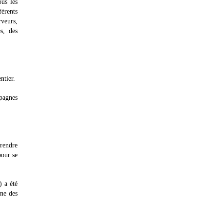
us les
férents
rveurs,
s, des
ntier.
pagnes
rendre
pour se
) a été
une des