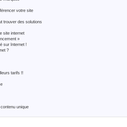
férencer votre site
ut trouver des solutions
 site internet
encement »
 sur Internet !
net ?
eurs tarifs !!
ce
n contenu unique