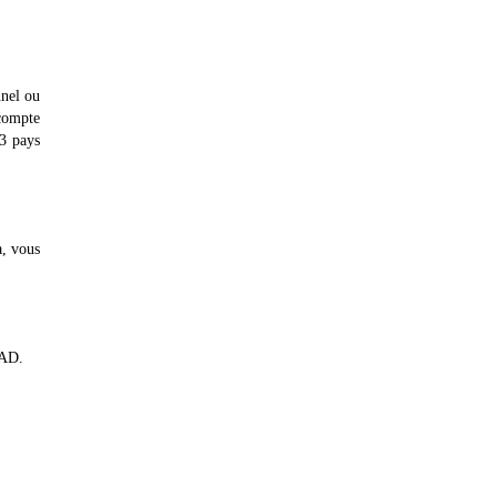
nnel ou
 compte
3 pays
a, vous
VAD.