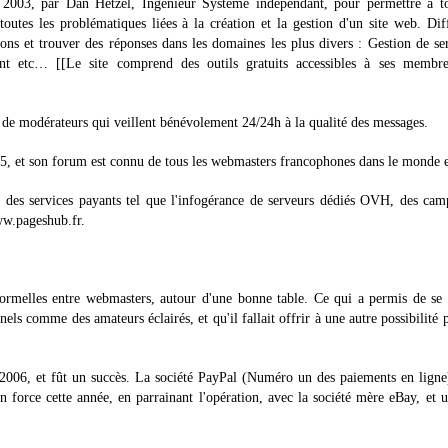
2003, par Dan Hetzel, Ingénieur Système indépendant, pour permettre à to
outes les problématiques liées à la création et la gestion d'un site web. Dif
ns et trouver des réponses dans les domaines les plus divers : Gestion de se
ent etc… [[Le site comprend des outils gratuits accessibles à ses membre
e de modérateurs qui veillent bénévolement 24/24h à la qualité des messages.
005, et son forum est connu de tous les webmasters francophones dans le monde e
des services payants tel que l'infogérance de serveurs dédiés OVH, des cam
www.pageshub.fr.
ormelles entre webmasters, autour d'une bonne table. Ce qui a permis de se 
els comme des amateurs éclairés, et qu'il fallait offrir à une autre possibilité 
r 2006, et fût un succès. La société PayPal (Numéro un des paiements en ligne
en force cette année, en parrainant l'opération, avec la société mère eBay, et 