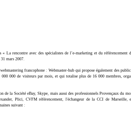
 « La rencontre avec des spécialistes de l’e-marketing et du référencement d
e 31 mars 2007.
 webmastering francophone : Webmaster-hub qui propose également des publica
 1 000 000 de visiteurs par mois, et qui totalise plus de 16 000 membres, orga
tion de la Société eBay, Skype, mais aussi des professionnels Provençaux du m
lexander, Plici, CVFM référencement, l'échangeur de la CCI de Marseille, e
maines suivant :