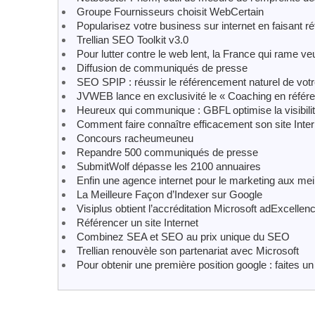
Groupe Fournisseurs choisit WebCertain
Popularisez votre business sur internet en faisant ré
Trellian SEO Toolkit v3.0
Pour lutter contre le web lent, la France qui rame ve
Diffusion de communiqués de presse
SEO SPIP : réussir le référencement naturel de votre
JVWEB lance en exclusivité le « Coaching en référ
Heureux qui communique : GBFL optimise la visibilité
Comment faire connaître efficacement son site Inter
Concours racheumeuneu
Repandre 500 communiqués de presse
SubmitWolf dépasse les 2100 annuaires
Enfin une agence internet pour le marketing aux meill
La Meilleure Façon d’Indexer sur Google
Visiplus obtient l’accréditation Microsoft adExcellen
Référencer un site Internet
Combinez SEA et SEO au prix unique du SEO
Trellian renouvèle son partenariat avec Microsoft
Pour obtenir une première position google : faites u