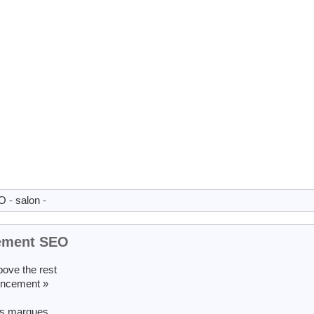
EO
-
salon
-
cement SEO
ove the rest
encement »
des marques