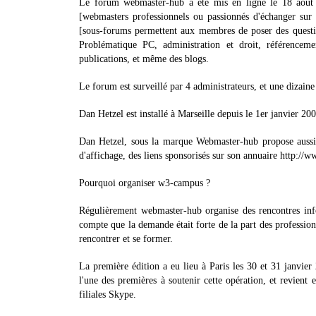
Le forum webmaster-hub a été mis en ligne le 18 août 
[webmasters professionnels ou passionnés d'échanger sur t
[sous-forums permettent aux membres de poser des questio
Problématique PC, administration et droit, référencem
publications, et même des blogs.
Le forum est surveillé par 4 administrateurs, et une dizain
Dan Hetzel est installé à Marseille depuis le 1er janvier 2
Dan Hetzel, sous la marque Webmaster-hub propose aussi 
d'affichage, des liens sponsorisés sur son annuaire http://
Pourquoi organiser w3-campus ?
Régulièrement webmaster-hub organise des rencontres inf
compte que la demande était forte de la part des professionn
rencontrer et se former.
La première édition a eu lieu à Paris les 30 et 31 janvie
l'une des premières à soutenir cette opération, et revient 
filiales Skype.