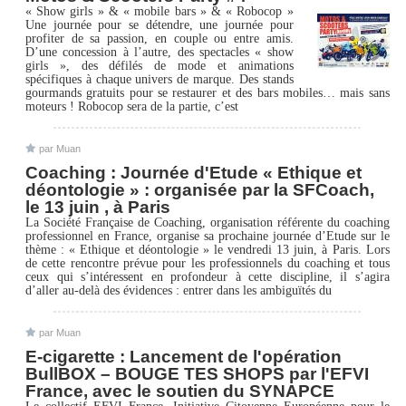
« Show girls » & « mobile bars » & « Robocop »
Une journée pour se détendre, une journée pour
profiter de sa passion, en couple ou entre amis.
D’une concession à l’autre, des spectacles « show
girls », des défilés de mode et animations
spécifiques à chaque univers de marque. Des stands
gourmands gratuits pour se restaurer et des bars mobiles… mais sans
moteurs ! Robocop sera de la partie, c’est
par Muan
Coaching : Journée d'Etude « Ethique et
déontologie » : organisée par la SFCoach,
le 13 juin , à Paris
La Société Française de Coaching, organisation référente du coaching
professionnel en France, organise sa prochaine journée d’Etude sur le
thème : « Ethique et déontologie » le vendredi 13 juin, à Paris. Lors
de cette rencontre prévue pour les professionnels du coaching et tous
ceux qui s’intéressent en profondeur à cette discipline, il s’agira
d’aller au-delà des évidences : entrer dans les ambiguïtés du
par Muan
E-cigarette : Lancement de l'opération
BullBOX – BOUGE TES SHOPS par l'EFVI
France, avec le soutien du SYNAPCE