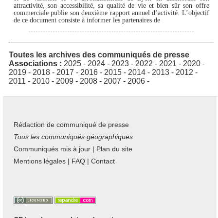
attractivité, son accessibilité, sa qualité de vie et bien sûr son offre
commerciale publie son deuxième rapport annuel d’activité. L’objectif
de ce document consiste à informer les partenaires de
Toutes les archives des communiqués de presse
Associations :
2025
-
2024
-
2023
-
2022
-
2021
-
2020
-
2019
-
2018
-
2017
-
2016
-
2015
-
2014
-
2013
-
2012
-
2011
-
2010
-
2009
-
2008
-
2007
-
2006
-
Rédaction de communiqué de presse
Tous les communiqués géographiques
Communiqués mis à jour
|
Plan du site
Mentions légales
|
FAQ
|
Contact