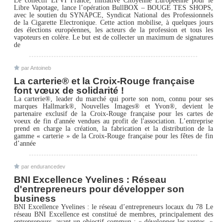
Le collectif EFVI France, Initiative Citoyenne Européenne pour le
Libre Vapotage, lance l’opération BullBOX – BOUGE TES SHOPS,
avec le soutien du SYNAPCE, Syndicat National des Professionnels
de la Cigarette Electronique. Cette action mobilise, à quelques jours
des élections européennes, les acteurs de la profession et tous les
vapoteurs en colère. Le but est de collecter un maximum de signatures
de
par Antoineb
La carterie® et la Croix-Rouge française
font vœux de solidarité !
La carterie®, leader du marché qui porte son nom, connu pour ses
marques Hallmark®, Nouvelles Images® et Yvon®, devient le
partenaire exclusif de la Croix-Rouge française pour les cartes de
voeux de fin d'année vendues au profit de l'association. L’entreprise
prend en charge la création, la fabrication et la distribution de la
gamme « carterie » de la Croix-Rouge française pour les fêtes de fin
d’année
par endurancedev
BNI Excellence Yvelines : Réseau
d'entrepreneurs pour développer son
business
BNI Excellence Yvelines : le réseau d’entrepreneurs locaux du 78 Le
réseau BNI Excellence est constitué de membres, principalement des
entrepreneurs, ayant un objectif commun : « développer les ventes. »