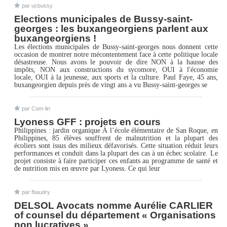
par ucbussy
Elections municipales de Bussy-saint-
georges : les buxangeorgiens parlent aux
buxangeorgiens !
Les élections municipales de Bussy-saint-georges nous donnent cette
occasion de montrer notre mécontentement face à cette politique locale
désastreuse. Nous avons le pouvoir de dire NON à la hausse des
impôts, NON aux constructions du sycomore, OUI à l'économie
locale, OUI à la jeunesse, aux sports et la culture. Paul Faye, 45 ans,
buxangeorgien depuis près de vingt ans a vu Bussy-saint-georges se
par Com-lin
Lyoness GFF : projets en cours
Philippines : jardin organique À l’école élémentaire de San Roque, en
Philippines, 85 élèves souffrent de malnutrition et la plupart des
écoliers sont issus des milieux défavorisés. Cette situation réduit leurs
performances et conduit dans la plupart des cas à un échec scolaire. Le
projet consiste à faire participer ces enfants au programme de santé et
de nutrition mis en œuvre par Lyoness. Ce qui leur
par fbaudry
DELSOL Avocats nomme Aurélie CARLIER
of counsel du département « Organisations
non lucratives »