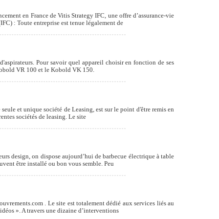
ncement en France de Vitis Strategy IFC, une offre d’assurance-vie
IFC) : Toute entreprise est tenue légalement de
'aspirateurs. Pour savoir quel appareil choisir en fonction de ses
e Kobold VR 100 et le Kobold VK 150.
seule et unique société de Leasing, est sur le point d'être remis en
entes sociétés de leasing. Le site
ieurs design, on dispose aujourd’hui de barbecue électrique à table
euvent être installé ou bon vous semble. Peu
ouvrements.com . Le site est totalement dédié aux services liés au
déos ». A travers une dizaine d’interventions