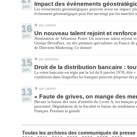
Impact des évènements géostratégi
jan.
Les évènements géostratégiques peuvent avoir un impact plus
évènement géostratégique peut être sur-réagi par les marchés 
16
par Labatut
Un nouveau talent rejoint et renforc
jan.
Nomination de Sébastien Porret Un nouveau talent rejoint e
Groupe DevisProx, un des premiers spécialistes en France de g
de Directeur Marketing. Ce dernier
15
par iobissime
Droit de la distribution bancaire : to
jan.
La vente bancaire est régie par la loi du 6 janvier 1978, dite «
conditions dans lesquelles les banques peuvent proposer des pr
13
par Labatut
« Faute de grives, on mange des mer
jan.
Devant la baisse des taux d'intérêts du Livret A, les français
proximité. Dégradation de la fiscalité et baisse du rendemen
Français. Pourtant la grande
Toutes les archives des communiqués de press