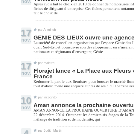
nov.
Après avoir fait le choix en 2010 de donner de nombreuses info
fiches de dirigeant d’entreprise. Ces fiches permettent notamme
fait le choix de
17
par Antoineb
GENIE DES LIEUX ouvre une agence
nov.
La société de conseil en organisation par l’espace Génie des
quart Sud-Est, et poursuivre son développement en s’inséran
nationaux et régionaux d’envergure, Génie
17
par maistre
Florajet lance « La Place aux Fleurs 
nov.
France
Redonner la parole aux fleuristes pour booster le marché floral
tout d’abord mené une enquête auprès de ses 5 500 partenaires f
10
par incognito
Aman annonce la prochaine ouvert
nov.
AMAN ANNONCE LA PROCHAINE OUVERTURE D’AMAN TOKYO Aman
22 décembre 2014. Occupant les derniers six étages de la To
mélange de tradition et de modernité, qui
4
par Judith Martin