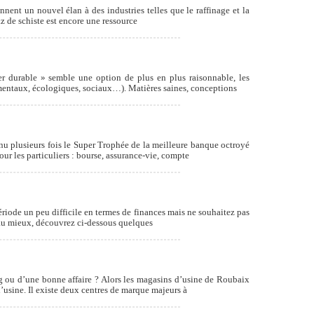
nent un nouvel élan à des industries telles que le raffinage et la
az de schiste est encore une ressource
er durable » semble une option de plus en plus raisonnable, les
nementaux, écologiques, sociaux…). Matières saines, conceptions
nu plusieurs fois le Super Trophée de la meilleure banque octroyé
r les particuliers : bourse, assurance-vie, compte
riode un peu difficile en termes de finances mais ne souhaitez pas
e au mieux, découvrez ci-dessous quelques
ng ou d’une bonne affaire ? Alors les magasins d’usine de Roubaix
d’usine. Il existe deux centres de marque majeurs à