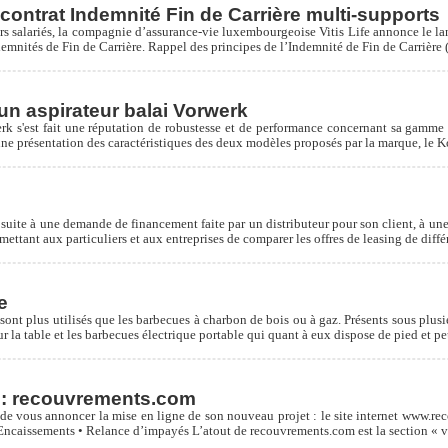
n contrat Indemnité Fin de Carrière multi-supports
urs salariés, la compagnie d’assurance-vie luxembourgeoise Vitis Life annonce le la
mnités de Fin de Carrière. Rappel des principes de l’Indemnité de Fin de Carrière (
 un aspirateur balai Vorwerk
rk s'est fait une réputation de robustesse et de performance concernant sa gamme d
ci une présentation des caractéristiques des deux modèles proposés par la marque, l
suite à une demande de financement faite par un distributeur pour son client, à une 
ttant aux particuliers et aux entreprises de comparer les offres de leasing de différ
e
 sont plus utilisés que les barbecues à charbon de bois ou à gaz. Présents sous plus
ur la table et les barbecues électrique portable qui quant à eux dispose de pied et p
 : recouvrements.com
de vous annoncer la mise en ligne de son nouveau projet : le site internet www.rec
 Encaissements • Relance d’impayés L’atout de recouvrements.com est la section « vi