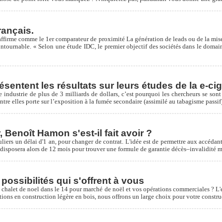
rançais.
ffirme comme le 1er comparateur de proximité La génération de leads ou de la mise 
ntournable. « Selon une étude IDC, le premier objectif des sociétés dans le domain
entent les résultats sur leurs études de la e-cig
e industrie de plus de 3 milliards de dollars, c’est pourquoi les chercheurs se son
ntre elles porte sur l’exposition à la fumée secondaire (assimilé au tabagisme passif),
Benoît Hamon s'est-il fait avoir ?
ers un délai d'1 an, pour changer de contrat. L'idée est de permettre aux accédants
eur disposera alors de 12 mois pour trouver une formule de garantie décès–invalidité
possibilités qui s'offrent à vous
, chalet de noel dans le 14 pour marché de noël et vos opérations commerciales ? L'e
ations en construction légère en bois, nous offrons un large choix pour votre const