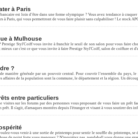
ater à Paris
ancaire est loin d’être dans une forme olympique ? Vous avez tendance à craquer s
 à Paris, qui vous permettront de vous faire plaisir sans culpabiliser ! Le stock A
ique à Mulhouse
? Prestige Styl'Coiff vous invite à franchir le seuil de son salon pour vous faire 
mieux car c'est ce que vous invite à faire Prestige Styl'Coiff, salon de coiffure et
ndre ?
de manière générale par un pouvoir central. Pour couvrir l’ensemble du pays, le m
les affaires de la population sont la commune, le département et la région. Un découpag
s entre particuliers
de visites sur les forums par des personnes vous proposant de vous faire un prêt f
 prêt. Il s'agit, d'arnaques montées depuis l'étranger et visant à vous soutirer des i
rospérité
oulez-vous venir à une sortie de printemps pour sentir le souffle du printemps, se 
 chose de point forte vous manquez ? N'inquiétez pas, pandahall vous donne une gran