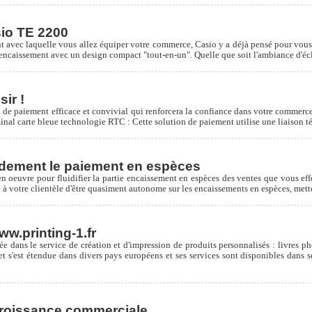
io TE 2200
nt avec laquelle vous allez équiper votre commerce, Casio y a déjà pensé pour vo
'encaissement avec un design compact "tout-en-un". Quelle que soit l'ambiance d'écla
ir !
yen de paiement efficace et convivial qui renforcera la confiance dans votre commer
inal carte bleue technologie RTC : Cette solution de paiement utilise une liaison t
idement le paiement en espèces
oeuvre pour fluidifier la partie encaissement en espèces des ventes que vous eff
re à votre clientèle d'être quasiment autonome sur les encaissements en espèces, me
w.printing-1.fr
e dans le service de création et d'impression de produits personnalisés : livres pho
t s'est étendue dans divers pays européens et ses services sont disponibles dans se
 croissance commerciale