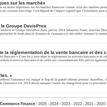
ques sur les marchés
 ou moins importants sur les marchés financiers comme celui des matières premiè
ou au contraire sous-réagi. Cela dépend de l’impact cognitif que l’évènement aura
e le Groupe DevisProx
t renforce le Groupe DevisProx Paris, janvier 2014 Sébastien Porret, nouveau Di
énération de leads dans le domaine de l'assurance et des crédits annonce la nomina
ute la réglementation de la vente bancaire et des c
 loi Bancaire ». Cette loi a pour objet de réglementer les activités bancaires et de c
oduits et services bancaires et de crédit aux consommateurs. Elle prévoit égalemen
les. »
 préfèrent l’assurance vie, malgré le flop de la grande réforme promise. AssurProx, 
t de l'assurance-vie, 2014 devait marquer l’année du changement pour ce placement
e Commerce Finance :
2025
-
2024
-
2023
-
2022
-
2021
-
2020