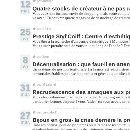
12
par aurelied
Quatre stocks de créateur à ne pas r
mai.
Vous avez une furieuse envie de shopping, mais votre compte b
va avec ! Découvrez quatre magasins de déstockage de créateurs
25
par Céline
Prestige Styl'Coiff : Centre d'esthét
avr.
Vous êtes à la recherche d'un centre d'esthétique à Mulhouse 
Vous aimez prendre soin de vous tout au long de l'année ? Tant 
8
par liane
Décentralisation : que faut-il en atte
avr.
Un système de gestion territoriale La France est administrée 
territoriales établies pour se rapprocher et gérer au quotidien 
31
par M Leignel
Recrudescence des arnaques aux prêt
mar.
Vous êtes certainement sollicité par voie de mailing ou lors 
particulier fortuné, disposé à vous "aider" en vous accordant un
27
par pandahallfr
Bijoux en gros- la crise derrière la p
mar.
Dans les beausx jours de printemps où le temps se réchauffe, v
et coloré jouissez le beau temps de printemps, alors, quelque