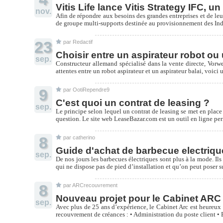
Vitis Life lance Vitis Strategy IFC, u
nov.
Afin de répondre aux besoins des grandes entreprises et de le
de groupe multi-supports destinée au provisionnement des Inde
23
par Redactif
Choisir entre un aspirateur robot ou
sep.
Constructeur allemand spécialisé dans la vente directe, Vorwe
attentes entre un robot aspirateur et un aspirateur balai, voi
9
par OotiRependre9
C'est quoi un contrat de leasing ?
sep.
Le principe selon lequel un contrat de leasing se met en place 
question. Le site web LeaseBazar.com est un outil en ligne perme
8
par catherino
Guide d'achat de barbecue electriqu
sep.
De nos jours les barbecues électriques sont plus à la mode. Ils
qui ne dispose pas de pied d’installation et qu’on peut poser s
8
par ARCrecouvrement
Nouveau projet pour le Cabinet ARC
sep.
Avec plus de 25 ans d’expérience, le Cabinet Arc est heureux 
recouvrement de créances : • Administration du poste client •