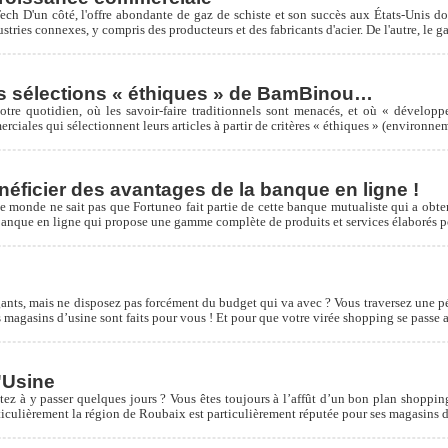
ech D'un côté, l'offre abondante de gaz de schiste et son succès aux États-Unis don
stries connexes, y compris des producteurs et des fabricants d'acier. De l'autre, le g
 les sélections « éthiques » de BamBinou…
tre quotidien, où les savoir-faire traditionnels sont menacés, et où « développ
rciales qui sélectionnent leurs articles à partir de critères « éthiques » (environ
éficier des avantages de la banque en ligne !
 monde ne sait pas que Fortuneo fait partie de cette banque mutualiste qui a obte
nque en ligne qui propose une gamme complète de produits et services élaborés pou
ants, mais ne disposez pas forcément du budget qui va avec ? Vous traversez une pé
les magasins d’usine sont faits pour vous ! Et pour que votre virée shopping se pass
'Usine
tez à y passer quelques jours ? Vous êtes toujours à l’affût d’un bon plan shoppi
articulièrement la région de Roubaix est particulièrement réputée pour ses magasins 