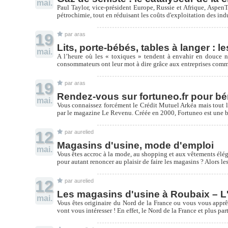
mai.
Paul Taylor, vice-président Europe, Russie et Afrique, AspenT
pétrochimie, tout en réduisant les coûts d'exploitation des indu
19
par aras
Lits, porte-bébés, tables à langer :
mai.
A l’heure où les « toxiques » tendent à envahir en douce no
consommateurs ont leur mot à dire grâce aux entreprises comme
19
par aras
Rendez-vous sur fortuneo.fr pour bén
mai.
Vous connaissez forcément le Crédit Mutuel Arkéa mais tout le
par le magazine Le Revenu. Créée en 2000, Fortuneo est une ba
12
par aurelied
Magasins d'usine, mode d'emploi
mai.
Vous êtes accroc à la mode, au shopping et aux vêtements élég
pour autant renoncer au plaisir de faire les magasins ? Alors 
12
par aurelied
Les magasins d'usine à Roubaix – L
mai.
Vous êtes originaire du Nord de la France ou vous vous apprê
vont vous intéresser ! En effet, le Nord de la France et plus p