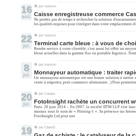
16
par manson
Caisse enregistreuse commerce Cas
aoû.
Ne perdez pas de temps à rechercher la solution d'encaisseme
les qualités requises pour s'intégrer dans votre emplacement d
22
par manson
Terminal carte bleue : à vous de chois
jui.
Rendre service à votre clientèle, c'est aussi lui offrir un mo
bleue actuelles dans la gamme fixe ou portable Ingenico. Term
8
par manson
Monnayeur automatique : traiter rap
jui.
Un monnayeur automatique est une bonne solution à mettre en 
vente à emporter, petit commerce alimentaire...) Pour permett
20
par Catapa
FotoInsight rachète un concurrent ww
jui.
Paris. 20 juin 2014 -. En 2007, la société IITM LLP s'est lancé
muraux sous le nom de « Printing-1 ». Sa présence sur Interne
FotoInsight Ltd pour une
19
par ClaireD
Gaz de schiste : le catalyseur de la