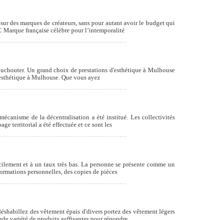
ur des marques de créateurs, sans pour autant avoir le budget qui
PC Marque française célèbre pour l’intemporalité
chouchouter. Un grand choix de prestations d'esthétique à Mulhouse
 d'esthétique à Mulhouse. Que vous ayez
écanisme de la décentralisation a été institué. Les collectivités
e territorial a été effectuée et ce sont les
acilement et à un taux très bas. La personne se présente comme un
nformations personnelles, des copies de pièces
déshabillez des vêtement épais d'divers portez des vêtement légers
de variété de produits suffisantes pour répondre