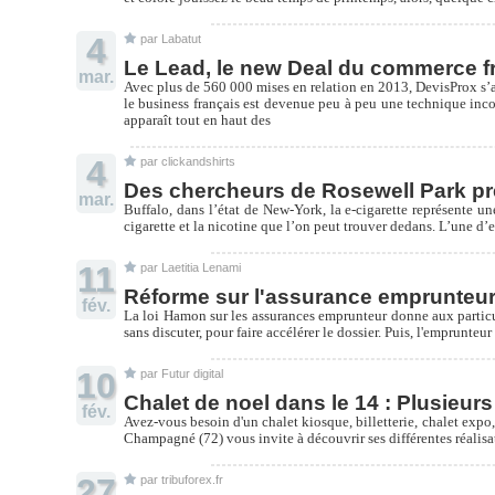
4
par Labatut
Le Lead, le new Deal du commerce f
mar.
Avec plus de 560 000 mises en relation en 2013, DevisProx s’a
le business français est devenue peu à peu une technique inco
apparaît tout en haut des
4
par clickandshirts
Des chercheurs de Rosewell Park prés
mar.
Buffalo, dans l’état de New-York, la e-cigarette représente un
cigarette et la nicotine que l’on peut trouver dedans. L’une d’e
11
par Laetitia Lenami
Réforme sur l'assurance emprunteur, 
fév.
La loi Hamon sur les assurances emprunteur donne aux particuli
sans discuter, pour faire accélérer le dossier. Puis, l'emprunt
10
par Futur digital
Chalet de noel dans le 14 : Plusieurs 
fév.
Avez-vous besoin d'un chalet kiosque, billetterie, chalet expo
Champagné (72) vous invite à découvrir ses différentes réalis
27
par tribuforex.fr