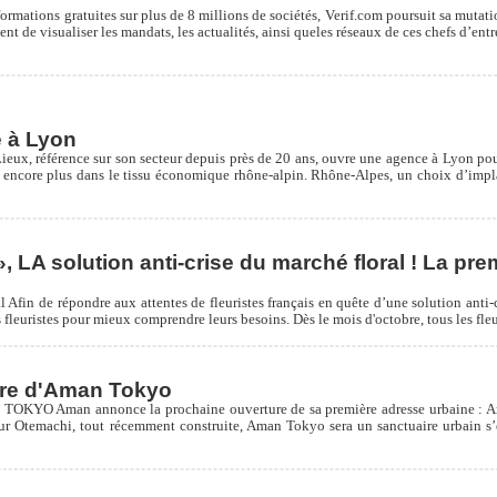
rmations gratuites sur plus de 8 millions de sociétés, Verif.com poursuit sa mutatio
nt de visualiser les mandats, les actualités, ainsi queles réseaux de ces chefs d’ent
 à Lyon
 Lieux, référence sur son secteur depuis près de 20 ans, ouvre une agence à Lyon p
t encore plus dans le tissu économique rhône-alpin. Rhône-Alpes, un choix d’impl
», LA solution anti-crise du marché floral ! La pre
 Afin de répondre aux attentes de fleuristes français en quête d’une solution anti-c
leuristes pour mieux comprendre leurs besoins. Dès le mois d'octobre, tous les fleuri
ure d'Aman Tokyo
 annonce la prochaine ouverture de sa première adresse urbaine : Aman T
ur Otemachi, tout récemment construite, Aman Tokyo sera un sanctuaire urbain s’é