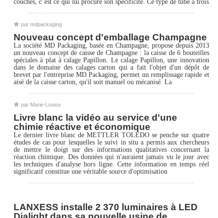
couches, c’est ce qui lui procure son spécificité. Ce type de tube a trois
par mdpackaging
Nouveau concept d'emballage Champagne
La société MD Packaging, basée en Champagne, propose depuis 2013
un nouveau concept de caisse de Champagne : la caisse de 6 bouteilles
spéciales à plat à calage Papillon. Le calage Papillon, une innovation
dans le domaine des calages carton qui a fait l'objet d'un dépôt de
brevet par l'entreprise MD Packaging, permet un remplissage rapide et
aisé de la caisse carton, qu'il soit manuel ou mécanisé. La
par Marie-Louise
Livre blanc la vidéo au service d'une
chimie réactive et économique
Le dernier livre blanc de METTLER TOLEDO se penche sur quatre
études de cas pour lesquelles le suivi in situ a permis aux chercheurs
de mettre le doigt sur des informations qualitatives concernant la
réaction chimique. Des données qui n'auraient jamais vu le jour avec
les techniques d'analyse hors ligne. Cette information en temps réel
significatif constitue une véritable source d'optimisation
LANXESS installe 2 370 luminaires à LED
Dialight dans sa nouvelle usine de