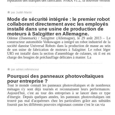
réputation des marques des fabricants. ProdX v1.2, la nouvelle version
par Judith Martin
Mode de sécurité intégrée : le premier robot
collaborant directement avec les employés
installé dans une usine de production de
moteurs à Salzgitter en Allemagne.
Odense (Danemark) / Salzgitter (Allemagne), le 29 août 2013 – Le
constructeur automobile Volkswagen a intégré un robot industriel de la
société danoise Universal Robots dans la production de masse au sein
de son usine de fabrication de moteurs à Salzgitter. Le robot léger
UR5 est installé dans la section d'assemblage de culasses, où il est en
charge des bougies de préchauffage délicates à manier. La
par adrien.referenceur
Pourquoi des panneaux photovoltaïques
pour entreprise ?
Tout le monde connait les panneaux photovoltaïques et de nombreux
ménages s'y sont déjà tournés et reconnaissent leurs performances.
Aujourd'hui, c'est au tour des entreprises à se lancer dans ce type
d'énergie. Depuis quelques années, les panneaux photovoltaïques ont
trouvé pas mal d'acquéreurs chez les particuliers grâce aux subsides
fournit pas les différents pouvoirs régionaux comme c'est le cas via