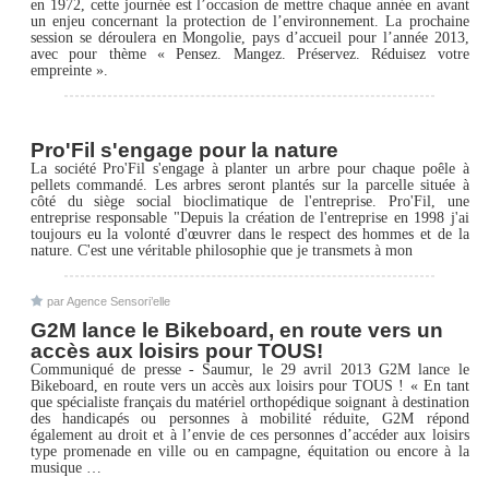
en 1972, cette journée est l’occasion de mettre chaque année en avant
un enjeu concernant la protection de l’environnement. La prochaine
session se déroulera en Mongolie, pays d’accueil pour l’année 2013,
avec pour thème « Pensez. Mangez. Préservez. Réduisez votre
empreinte ».
Pro'Fil s'engage pour la nature
La société Pro'Fil s'engage à planter un arbre pour chaque poêle à
pellets commandé. Les arbres seront plantés sur la parcelle située à
côté du siège social bioclimatique de l'entreprise. Pro'Fil, une
entreprise responsable "Depuis la création de l'entreprise en 1998 j'ai
toujours eu la volonté d'œuvrer dans le respect des hommes et de la
nature. C'est une véritable philosophie que je transmets à mon
par Agence Sensori’elle
G2M lance le Bikeboard, en route vers un
accès aux loisirs pour TOUS!
Communiqué de presse - Saumur, le 29 avril 2013 G2M lance le
Bikeboard, en route vers un accès aux loisirs pour TOUS ! « En tant
que spécialiste français du matériel orthopédique soignant à destination
des handicapés ou personnes à mobilité réduite, G2M répond
également au droit et à l’envie de ces personnes d’accéder aux loisirs
type promenade en ville ou en campagne, équitation ou encore à la
musique …