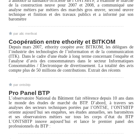
a annoncé la naissance officielle de l’ONTSBTP, a examiné le marché
de la construction neuve pour 2007 et 2008, a communiqué une
analyse métiers par métiers des marchés gros œuvre, second œuvre
technique et finition et des travaux publics et a informé par son
baromètre
par alic merlivat
Coopération entre ethority et BITKOM
Depuis mars 2007, ethority coopère avec BITKOM, les délègues de
l’industrie des technologies de l’information et de la communication
(ITK). Dans le cadre d'une étude à long terme concernant l'enquête et
l'analyse d’avis des consommateurs dans le secteur Informatiques
Consommables / Électronique de divertissement. La totalité des avis
compte plus de 50 millions de contributions. Extrait des récents
par ontsbtp
Pro Panel BTP
L’observatoire National du Bâtiment fait référence depuis 10 ans dans
le monde des études de marché du BTP. D’abord, à travers ses
analyses des secteurs techniques portées par l’ONTSE, l’ONTSBTP
oriente aujourd’hui ses enquêtes, ses études annuelles, ses baromètres
et ses observatoires métiers sur tous les corps d’état du BTP
L’ONTSBTP innove aujourd’hui et lance le premier panel des
professionnels du BTP :