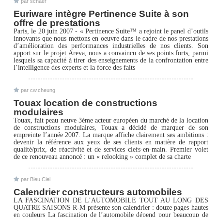
par schaer
Euriware intègre Pertinence Suite à son
offre de prestations
Paris, le 20 juin 2007 - « Pertinence Suite™ a rejoint le panel d’outils
innovants que nous mettons en oeuvre dans le cadre de nos prestations
d’amélioration des performances industrielles de nos clients. Son
apport sur le projet Areva, nous a convaincu de ses points forts, parmi
lesquels sa capacité à tirer des enseignements de la confrontation entre
l’intelligence des experts et la force des faits
par cw.cheung
Touax location de constructions
modulaires
Touax, fait peau neuve 3ème acteur européen du marché de la location
de constructions modulaires, Touax a décidé de marquer de son
empreinte l’année 2007. La marque affiche clairement ses ambitions :
devenir la référence aux yeux de ses clients en matière de rapport
qualité/prix, de réactivité et de services clefs-en-main. Premier volet
de ce renouveau annoncé : un « relooking » complet de sa charte
par Bleu Ciel
Calendrier constructeurs automobiles
LA FASCINATION DE L’AUTOMOBILE TOUT AU LONG DES
QUATRE SAISONS R-M présente son calendrier : douze pages hautes
en couleurs La fascination de l’automobile dépend pour beaucoup de