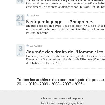
sep.
Communiqué de presse- Paris, Le 4 septembre 2017 « Faire 
connaissent un handicap auditif et ce sont plus de 300 000 pe
21
par Liseo
Nettoyer la plage — Philippines
fév.
En quoi cette action s’avère-t-elle nécessaire ? Nul ne peut le
nos générations futures. La fondation Greenfinity de Lyoness a
Philippines étant
3
par Catline
Journée des droits de l'Homme : les e
jan.
En cette journée du 10 décembre, une grande Flash mob a été r
l'association Des Jeunes pour les droits de l’Homme (Youth fo
de Châtelet-les-Halles. Nos
Toutes les archives des communiqués de presse 
2011
-
2010
-
2009
-
2008
-
2007
-
2006
-
Rédaction de communiqué de presse
Tous les communiqués géographiques