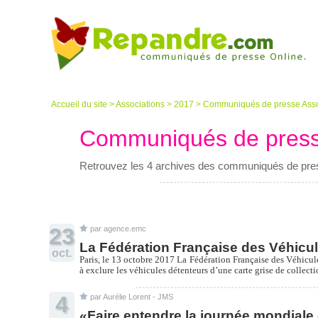
Accueil du site
>
Associations
>
2017
>
Communiqués de presse Asso
Communiqués de press
Retrouvez les 4 archives des communiqués de pres
23
par agence.emc
La Fédération Française des Véhic
oct.
Paris, le 13 octobre 2017 La Fédération Française des Véhicul
à exclure les véhicules détenteurs d’une carte grise de coll
4
par Aurélie Lorent - JMS
«Faire entendre la journée mondial