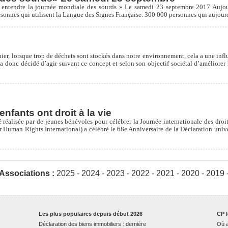
entendre la journée mondiale des sourds » Le samedi 23 septembre 2017 Aujour
rsonnes qui utilisent la Langue des Signes Française. 300 000 personnes qui aujour
 nier, lorsque trop de déchets sont stockés dans notre environnement, cela a une infl
 donc décidé d’agir suivant ce concept et selon son objectif sociétal d’améliorer l
nfants ont droit à la vie
éalisée par de jeunes bénévoles pour célébrer la Journée internationale des droit
r Human Rights International) a célébré le 68e Anniversaire de la Déclaration uni
Associations :
2025
-
2024
-
2023
-
2022
-
2021
-
2020
-
2019
Les plus populaires depuis début 2026
CP l
Déclaration des biens immobiliers : dernière
Où a