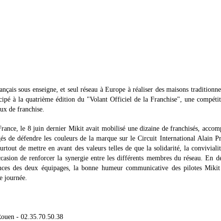
nçais sous enseigne, et seul réseau à Europe à réaliser des maisons traditionne
ticipé à la quatrième édition du "Volant Officiel de la Franchise", une compéti
aux de franchise.
rance, le 8 juin dernier Mikit avait mobilisé une dizaine de franchisés, acco
gés de défendre les couleurs de la marque sur le Circuit International Alain P
rtout de mettre en avant des valeurs telles de que la solidarité, la convivialit
casion de renforcer la synergie entre les différents membres du réseau. En d
ances des deux équipages, la bonne humeur communicative des pilotes Mikit 
e journée.
Rouen - 02.35.70.50.38