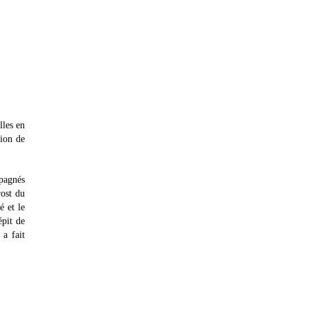
lles en
tion de
mpagnés
rost du
é et le
épit de
a fait