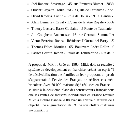
Joël Ranque. Sassenage - 45, rue François Blumet - 3836
Olivier Clayette. Tours Sud - 33, rue de Tartifume - 372
David Khwaja. Cantin - 3 rue de Douai - 59169 Cantin -
Alain Lemariey. Orval - 17, rue de la Voie Royale - 506
Thierry Leclerc. Basse-Goulaine - 3 Route de Tasmanie 
Jim Craighero. Annemasse - 16, rue Germain Sommeille
Victor Ferreira. Rodez - Résidence l’Oustal del Barry - 
Thomas Falies. Moulins - 65, Boulevard Ledru Rollin - 
Patrice Garoff. Redon - Relais de Tournebride - Rte de 
A propos de Mikit : Créé en 1983, Mikit doit sa réussite à 
système de développement en franchise, créant un esprit "f
de désolvabilisation des familles en leur proposant un produ
s’apparentait à l’envie des Français de réaliser eux-mê
bricoleur. Avec 20.000 maisons déjà réalisées en France, 
se situe à la deuxième place des constructeurs français so
que les ventes de maisons individuelles en France recula
Mikit a clôturé l’année 2008 avec un chiffre d’affaires de 
objectif une augmentation de 5% de son chiffre d’affaires
www.mikit.fr