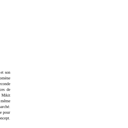
 et son
énomène
seconde
ces de
, Mikit
rs même
marché.
ée pour
oncept.