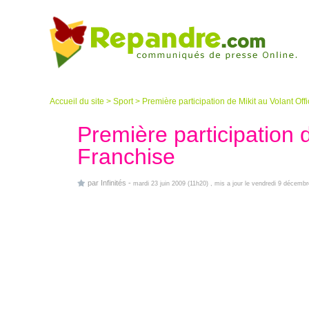
Accueil du site
>
Sport
>
Première participation de Mikit au Volant Offi
Première participation d
Franchise
par
Infinités
-
mardi 23 juin 2009 (11h20)
, mis a jour le vendredi 9 décemb