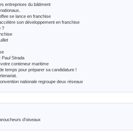
es entreprises du bâtiment
 nationaux.
ffee se lance en franchise
 accélère son développement en franchise
e ?
nchise
illet
ise
: Paul Strada
 votre conteneur maritime
de temps pour préparer sa candidature !
tenariat.
convention nationale regroupe deux réseaux
faroucheurs d’oiseaux