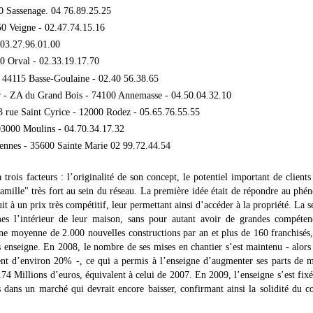
0 Sassenage. 04 76.89.25.25
50 Veigne - 02.47.74.15.16
 03.27.96.01.00
60 Orval - 02.33.19.17.70
- 44115 Basse-Goulaine - 02.40 56.38.65
r - ZA du Grand Bois - 74100 Annemasse - 04.50.04.32.10
33 rue Saint Cyrice - 12000 Rodez - 05.65.76.55.55
03000 Moulins - 04.70.34.17.32
Rennes - 35600 Sainte Marie 02 99.72.44.54
trois facteurs : l’originalité de son concept, le potentiel important de clients
amille" très fort au sein du réseau. La première idée était de répondre au ph
it à un prix très compétitif, leur permettant ainsi d’accéder à la propriété. La 
mes l’intérieur de leur maison, sans pour autant avoir de grandes compéten
une moyenne de 2.000 nouvelles constructions par an et plus de 160 franchisés
us enseigne. En 2008, le nombre de ses mises en chantier s’est maintenu - alo
ient d’environ 20% -, ce qui a permis à l’enseigne d’augmenter ses parts de 
174 Millions d’euros, équivalent à celui de 2007. En 2009, l’enseigne s’est fix
 dans un marché qui devrait encore baisser, confirmant ainsi la solidité du c