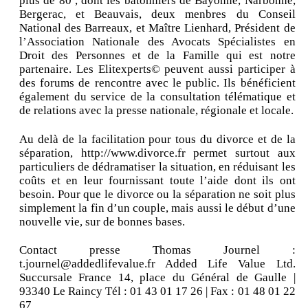
plus de 80 , dont les bâtonniers de Bayonne, Narbonne,
Bergerac, et Beauvais, deux menbres du Conseil
National des Barreaux, et Maître Lienhard, Président de
l’Association Nationale des Avocats Spécialistes en
Droit des Personnes et de la Famille qui est notre
partenaire. Les Elitexperts© peuvent aussi participer à
des forums de rencontre avec le public. Ils bénéficient
également du service de la consultation télématique et
de relations avec la presse nationale, régionale et locale.
Au delà de la facilitation pour tous du divorce et de la
séparation, http://www.divorce.fr permet surtout aux
particuliers de dédramatiser la situation, en réduisant les
coûts et en leur fournissant toute l’aide dont ils ont
besoin. Pour que le divorce ou la séparation ne soit plus
simplement la fin d’un couple, mais aussi le début d’une
nouvelle vie, sur de bonnes bases.
Contact presse Thomas Journel :
t.journel@addedlifevalue.fr Added Life Value Ltd.
Succursale France 14, place du Général de Gaulle |
93340 Le Raincy Tél : 01 43 01 17 26 | Fax : 01 48 01 22
67