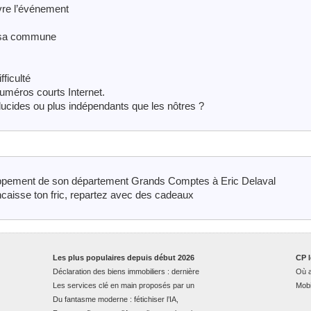
ivre l’événement
e sa commune
ficulté
numéros courts Internet.
lucides ou plus indépendants que les nôtres ?
oppement de son département Grands Comptes à Eric Delaval
encaisse ton fric, repartez avec des cadeaux
Les plus populaires depuis début 2026
CP l
Déclaration des biens immobiliers : dernière
Où a
Les services clé en main proposés par un
Mobi
Du fantasme moderne : fétichiser l’IA,