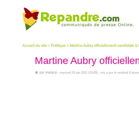
Accueil du site
>
Politique
>
Martine Aubry officiellement candidate à l
Martine Aubry officielle
par
marierp
-
mercredi 29 juin 2011 (15h20)
, mis a jour le vendredi 6 janvi