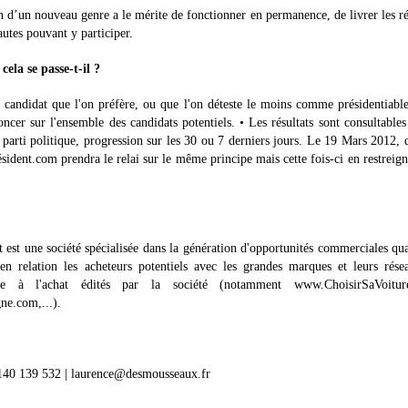
on d’un nouveau genre a le mérite de fonctionner en permanence, de livrer les ré
autes pouvant y participer.
la se passe-t-il ?
le candidat que l'on préfère, ou que l'on déteste le moins comme présidentiabl
oncer sur l'ensemble des candidats potentiels. • Les résultats sont consultables
parti politique, progression sur les 30 ou 7 derniers jours. Le 19 Mars 2012, 
ésident.com prendra le relai sur le même principe mais cette fois-ci en restreign
st une société spécialisée dans la génération d'opportunités commerciales qua
n relation les acheteurs potentiels avec les grandes marques et leurs rése
aide à l'achat édités par la société (notamment www.ChoisirSaVoitur
e.com,...).
 140 139 532 | laurence@desmousseaux.fr