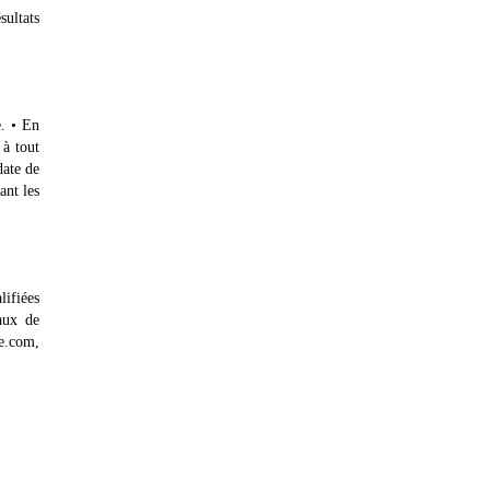
sultats
e. • En
 à tout
date de
ant les
lifiées
aux de
e.com,