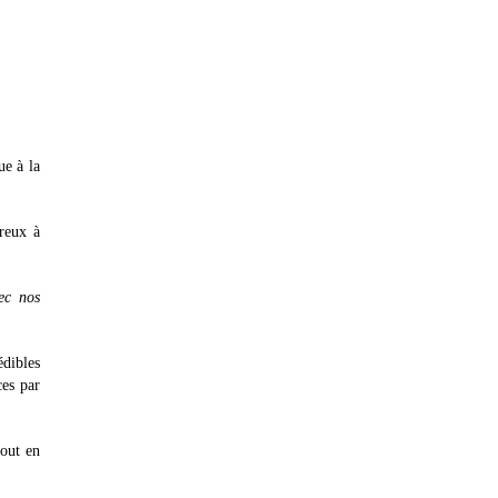
ue à la
breux à
ec nos
édibles
ces par
tout en