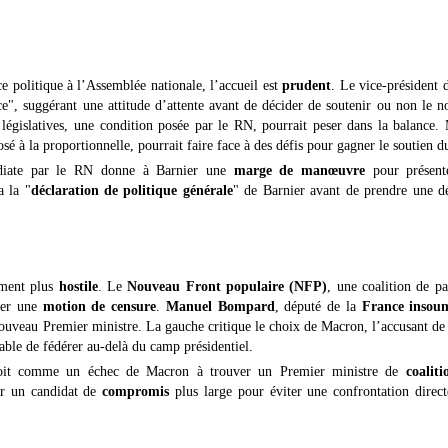
ce politique à l’Assemblée nationale, l’accueil est
prudent
. Le vice-président
èce", suggérant une attitude d’attente avant de décider de soutenir ou non le 
législatives, une condition posée par le RN, pourrait peser dans la balance.
sé à la proportionnelle, pourrait faire face à des défis pour gagner le soutien 
édiate par le RN donne à Barnier une
marge de manœuvre
pour présent
a la "
déclaration de politique générale
" de Barnier avant de prendre une d
ement plus
hostile
. Le
Nouveau Front populaire (NFP)
, une coalition de pa
ser une
motion de censure
.
Manuel Bompard
, député de la
France insou
ouveau Premier ministre. La gauche critique le choix de Macron, l’accusant de
able de fédérer au-delà du camp présidentiel.
çoit comme un échec de Macron à trouver un Premier ministre de
coaliti
er un candidat de
compromis
plus large pour éviter une confrontation direc