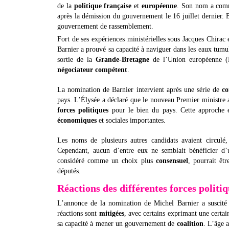
de la
politique française
et
européenne
. Son nom a comm
après la démission du gouvernement le 16 juillet dernier. 
gouvernement de rassemblement.
Fort de ses expériences ministérielles sous Jacques Chira
Barnier a prouvé sa capacité à naviguer dans les eaux tumu
sortie de la
Grande-Bretagne
de l’Union européenne (B
négociateur compétent
.
La nomination de Barnier intervient après une série de
co
pays. L’Élysée a déclaré que le nouveau Premier ministr
forces politiques
pour le bien du pays. Cette approche e
économiques
et sociales importantes.
Les noms de plusieurs autres candidats avaient circu
Cependant, aucun d’entre eux ne semblait bénéficier d’
considéré comme un choix plus
consensuel
, pourrait ê
députés.
Réactions des différentes forces politi
L’annonce de la nomination de Michel Barnier a suscité d
réactions sont
mitigées
, avec certains exprimant une certai
sa capacité à mener un gouvernement de
coalition
. L’âge 