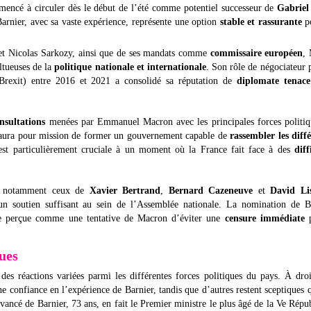
encé à circuler dès le début de l’été comme potentiel successeur de
Gabriel
Barnier, avec sa vaste expérience, représente une option
stable et rassurante
p
c et Nicolas Sarkozy, ainsi que de ses mandats comme
commissaire européen
,
ltueuses de la
politique nationale et internationale
. Son rôle de négociateur 
rexit) entre 2016 et 2021 a consolidé sa réputation de
diplomate tenace
nsultations
menées par Emmanuel Macron avec les principales forces politiq
e aura pour mission de former un gouvernement capable de
rassembler les diff
st particulièrement cruciale à un moment où la France fait face à des
diff
lé, notamment ceux de
Xavier Bertrand
,
Bernard Cazeneuve
et
David Li
un soutien suffisant au sein de l’Assemblée nationale. La nomination de Ba
tre perçue comme une tentative de Macron d’éviter une
censure immédiate
p
ques
es réactions variées parmi les différentes forces politiques du pays. À droi
ne confiance en l’expérience de Barnier, tandis que d’autres restent sceptiques 
avancé de Barnier, 73 ans, en fait le Premier ministre le plus âgé de la Ve Répu