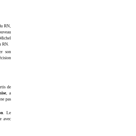
 du RN,
nouveau
 Michel
du RN.
er son
écision
rtis de
mise
, a
 ne pas
on
. Le
te avec