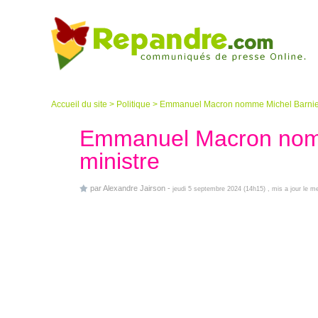
Accueil du site
>
Politique
>
Emmanuel Macron nomme Michel Barnier
Emmanuel Macron nomm
ministre
par
Alexandre Jairson
-
jeudi 5 septembre 2024 (14h15)
, mis a jour le me