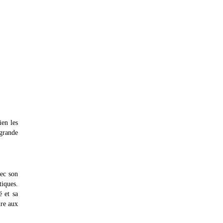
ien les
 grande
vec son
tiques.
é et sa
re aux