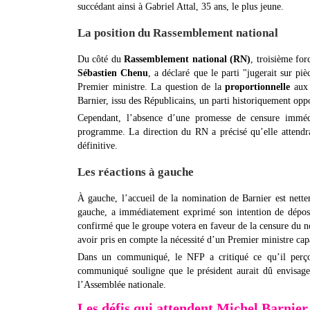
succédant ainsi à Gabriel Attal, 35 ans, le plus jeune.
La position du Rassemblement national
Du côté du
Rassemblement national (RN)
, troisième for
Sébastien Chenu
, a déclaré que le parti "jugerait sur pi
Premier ministre. La question de la
proportionnelle
aux 
Barnier, issu des Républicains, un parti historiquement oppo
Cependant, l’absence d’une promesse de censure imm
programme. La direction du RN a précisé qu’elle attendr
définitive.
Les réactions à gauche
À gauche, l’accueil de la nomination de Barnier est nett
gauche, a immédiatement exprimé son intention de dépo
confirmé que le groupe votera en faveur de la censure du n
avoir pris en compte la nécessité d’un Premier ministre cap
Dans un communiqué, le NFP a critiqué ce qu’il per
communiqué souligne que le président aurait dû envisag
l’Assemblée nationale.
Les défis qui attendent Michel Barnier