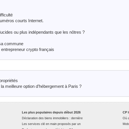
ficulté
numéros courts Internet.
lucides ou plus indépendants que les nôtres ?
e sa commune
n entrepreneur crypto français
propriétés
 la meilleure option d’hébergement à Paris ?
Les plus populaires depuis début 2026
CP l
Déclaration des biens immobiliers : dernière
Où a
Les services clé en main proposés par un
Mobi