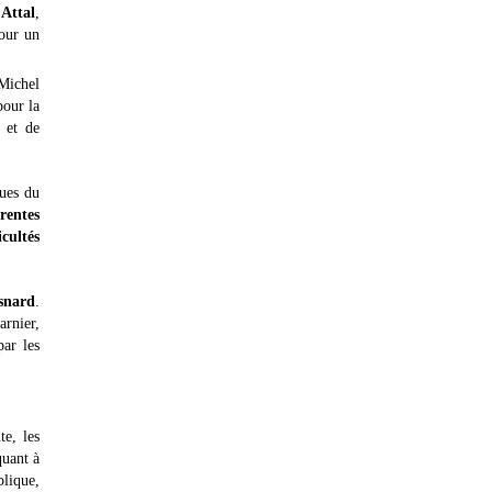
 Attal
,
our un
 Michel
pour la
et de
ues du
érentes
icultés
snard
.
rnier,
ar les
te, les
quant à
blique,