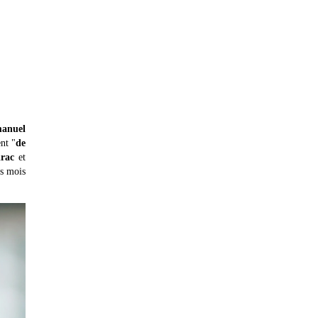
anuel
nt "
de
irac
et
is mois