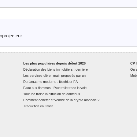
oprojecteur
Les plus populaires depuis début 2026
CP l
Déclaration des biens immobiliers : dernière
Où a
Les services clé en main proposés par un
Mobi
Du fantasme moderne : fétichiser l’IA,
Face aux flammes : l’Australie trace la voie
Youtube freine la diffusion de contenus
Comment acheter et vendre de la crypto monnaie ?
Traduction en Italien