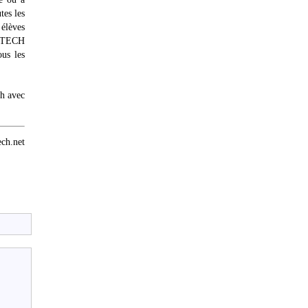
tes les
 élèves
PITECH
ous les
7h avec
h.net