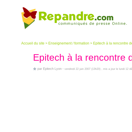
Accueil du site
>
Enseignement / formation
>
Epitech à la rencontre 
Epitech à la rencontre
par
Epitech Lyon
-
vendredi 22 juin 2007 (13h20)
, mis a jour le lundi 12