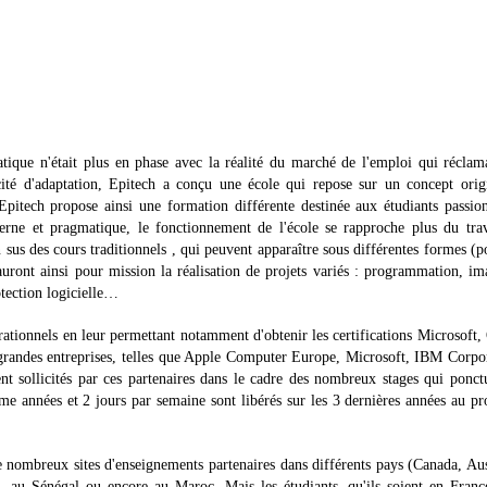
que n'était plus en phase avec la réalité du marché de l'emploi qui réclam
cité d'adaptation, Epitech a conçu une école qui repose sur un concept orig
 Epitech propose ainsi une formation différente destinée aux étudiants passio
rne et pragmatique, le fonctionnement de l'école se rapproche plus du trav
 sus des cours traditionnels , qui peuvent apparaître sous différentes formes (p
uront ainsi pour mission la réalisation de projets variés : programmation, im
rotection logicielle…
ationnels en leur permettant notamment d'obtenir les certifications Microsoft,
de grandes entreprises, telles que Apple Computer Europe, Microsoft, IBM Corpo
 sollicités par ces partenaires dans le cadre des nombreux stages qui ponct
e années et 2 jours par semaine sont libérés sur les 3 dernières années au pr
e nombreux sites d'enseignements partenaires dans différents pays (Canada, Aus
, au Sénégal ou encore au Maroc. Mais les étudiants, qu'ils soient en Franc