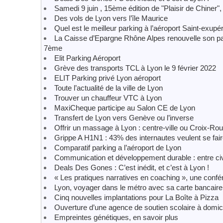
Samedi 9 juin , 15ème édition de "Plaisir de Chiner"
Des vols de Lyon vers l’île Maurice
Quel est le meilleur parking à l’aéroport Saint-exupé
La Caisse d’Epargne Rhône Alpes renouvelle son p
7ème
Elit Parking Aéroport
Grève des transports TCL à Lyon le 9 février 2022
ELIT Parking privé Lyon aéroport
Toute l’actualité de la ville de Lyon
Trouver un chauffeur VTC à Lyon
MaxiCheque participe au Salon CE de Lyon
Transfert de Lyon vers Genève ou l’inverse
Offrir un massage à Lyon : centre-ville ou Croix-Ro
Grippe A H1N1 : 43% des internautes veulent se fai
Comparatif parking a l’aéroport de Lyon
Communication et développement durable : entre ci
Deals Des Gones : C’est inédit, et c’est à Lyon !
« Les pratiques narratives en coaching », une confé
Lyon, voyager dans le métro avec sa carte bancaire
Cinq nouvelles implantations pour La Boîte à Pizza
Ouverture d’une agence de soutien scolaire à domici
Empreintes génétiques, en savoir plus