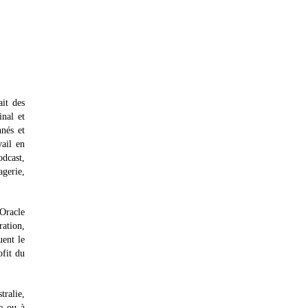
ait des
inal et
nnés et
ail en
odcast,
agerie,
 Oracle
ration,
uent le
ofit du
tralie,
e ou à