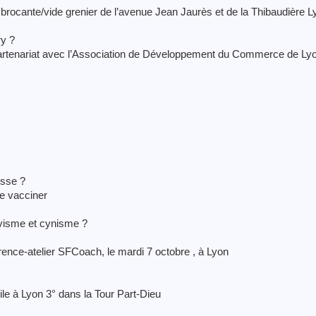
, brocante/vide grenier de l’avenue Jean Jaurès et de la Thibaudière L
ry ?
artenariat avec l’Association de Développement du Commerce de Ly
usse ?
re vacciner
visme et cynisme ?
rence-atelier SFCoach, le mardi 7 octobre , à Lyon
le à Lyon 3° dans la Tour Part-Dieu