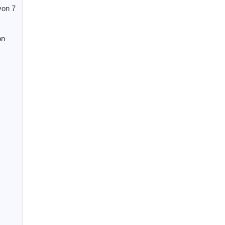
yon 7
on