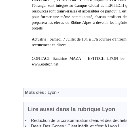
l'étranger sont intégrés au Campus Global de l'EPITECH qui r
ressources sont transversales et accessibles de partout. C'e
pour former une même communauté, chacun profitant des 
préparera les élèves de Rhône-Alpes à devenir les ingénieu
projets.
Actualité : Samedi 7 Juillet de 10h à 17h Journée d'Informa
recrutement en direct.
CONTACT Sandrine MAZA – EPITECH LYON 86 Bd Vi
www.epitech.net
Mots clés :
Lyon
-
Lire aussi dans la rubrique Lyon
Réduction de la consommation d’eau et des déchet
Deals Des Gones : C’est inédit, et c’est à Lyon !