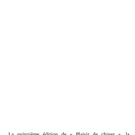
La quinzième édition de « Plaisir de chiner », la